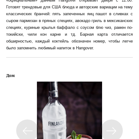
«официальным» данным Hangover открывает двери с 12:00.
Готовят трендовые для США блюда и авторские вариации на тему
классических бранчей: пять запеченных яиц пашот в сливках с
сыром пармезан в пряных специях, авокадо гриль в мексиканских
специях, куриные крылья баффало с соусом блю чиз, рамен по-
токийски, чили кон карне и тд. Барная карта отличается
обширностью, каждый коктейль обозначен номер, чтобы легче
было запомнить любимый напиток в Hangover.
Дом