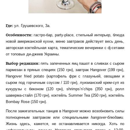
Где:
ул. Грушевского, 3а.
Особенности:
гастро-бар, party-place, стильный интерьер, блюда
новой американской кухни, меню завтраков действует весь день,
авторская коктейльная карта, тематические вечеринки с dj-сетами
от топовых ди-джеев Украины.
Выбор
редакции
:
пять запеченных яиц пашот в сливках с сыром
пармезан в пряных специях (150 грн), завтрак Hangover (199 грн),
Hangover fried potato (картофель фри с глазуньей, овощами и
сыром под горчичным соусом / 110 грн), луизианский крем-суп из
кукурузы с беконом (120 грн), shrimps’n’chips (350 грн), ролл
шаверма-стайл (170 грн), коктейль Summer Tea (250 грн), коктейль
Bombay Rose (150 грн).
После зажигательных танцев в Hangover можно возобновить силы
полноценным завтраком или специальными
hangover
-блюдами.
Жизнь здесь, кажется, не останавливается никогда. Хоть по