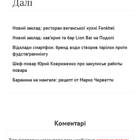
Далi
Новий заклад: ресторан веганської кухні Fenkhel
Новий заклад: кав‘ярня та бар Lion Bar на Подолі
Відклади смартфон: бренд води створив тарілки проти
фудстаграммінгу
Шеф-повар Юрий Ковриженко про закулисье работы
повара
Баранина на мангале: рецепт от Марко Черветти
Коментарi
Для вiдправки коментара вам необхiдно
авторизуватись.