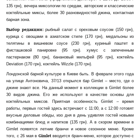
135 грн), вечера миксологии по средам, авторские и классические
коктейльные миксы, более 30 разновидностей джина, контактная
барная зона.
Выбор редакции:
рыбный салат с ореховым соусом (150 грн),
курица с овощами в азиатском стиле (170 грн), медальоны из
телятины в вишневом соусе (230 грн), куриный паштет в
фисташковой панировке (95 грн). хумус с запеченным
пастернаком (80 грн), банановый мильфей (95 грн), коктейль
Deviation (170 грн), коктейль Wizzle (170 грн).
Лондонской барной культуре в Киеве быть. В феврале этого года
на улице Антоновича, 37/13 открылся бар Gimlet – место, где о
джине знают все. На данный момент в коллекции в Gimlet более
30 видов джина. Его же используют в качестве основы для
коктейльных миксов. Приятная особенность Gimlet – время
работы, первых гостей здесь встречают с 11:00, а с 12:00 готовят
вкусные деловые обеды, изо дня в день удивляя гостей новыми
комбинациями блюд и напитков (135 грн). А в скором времени в
Gimlet появятся летние бранчи и новое сезонное меню. Кроме
Gimlet
того, с 26 мая в
вводится бранч-меню, которое доступно с