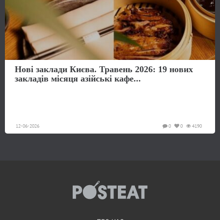
Нові заклади Києва. Травень 2026: 19 нових
закладів місяця азійські кафе...
12-06-2026
0
0
4190