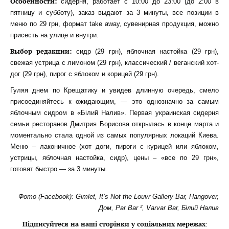
Особенности:
сидерня, работает с 10:00 до 23:00 (до 2:00 в
пятницу и субботу), заказ выдают за 3 минуты, все позиции в
меню по 29 грн, формат take away, сувенирная продукция, можно
присесть на улице и внутри.
Выбор редакции:
сидр (29 грн), яблочная настойка (29 грн),
свежая устрица с лимоном (29 грн), классический / веганский хот-
дог (29 грн), пирог с яблоком и корицей (29 грн).
Гуляя днем по Крещатику и увидев длинную очередь, смело
присоединяйтесь к ожидающим, — это однозначно за самым
яблочным сидром в «Білий Налив». Первая украинская сидерня
семьи ресторанов Дмитрия Борисова открылась в конце марта и
моментально стала одной из самых популярных локаций Киева.
Меню – лаконичное (хот доги, пироги с курицей или яблоком,
устрицы, яблочная настойка, сидр), цены – «все по 29 грн»,
готовят быстро — за 3 минуты.
Фото (Facebook): Gimlet, It’s Not the Louvr Gallery Bar, Hangover,
Дом, Par Bar ², Varvar Bar, Білий Налив
Підписуйтеся на наші сторінки у соціальних мережах
: