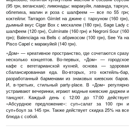
(95 грн, веганская); лимонады: маракуйя, лаванда, тархун,
облепиха, малин и роза с шалфеем — все по 55 грн;
коктейли: Tarragon Gimlet на джине с тархуном (160 грн),
дымный вкус Cigar Box с мескалем (180 грн), Sage Lady с
шалфеем (120 грн), Culminate (160 грн) и Negroni Sour (160
грн); Balenciaga на Bells с абрикосом (100 грн), See Ya на
Pisco Capel с маракуйей (140 грн).
«Дом» — креативное пространство, где сочетаются сразу
несколько концептов. Во-первых, «Дом» — городское
кафе с вегетарианской кухней, основа — здоровая
сбалансированная еда. Во-вторых, это коктейль-бар,
разработанный барменами из знаковых киевских баров.
И, в-третьих, стильный party-place. В «Дом» регулярно
устраивают вечеринки, играют модные киевские диджеи и
танцуют. Каждый день с 12:00 до 17:00 действует
«Абсурдное предложение»: суп+салат за 100 грн и
суп+боул за 145 грн. Также действует скидка 25% на все
блюда с собой.