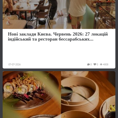
Нові заклади Києва. Червень 2026: 27 локацій
індійський та ресторан бессарабських...
07-07-2026
0
0
4808