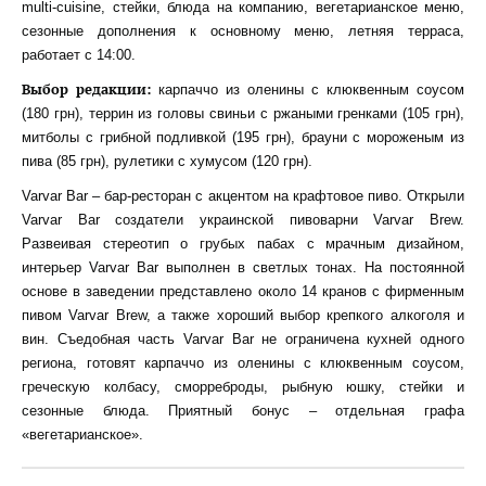
multi-cuisine, стейки, блюда на компанию, вегетарианское меню,
сезонные дополнения к основному меню, летняя терраса,
работает с 14:00.
Выбор редакции:
карпаччо из оленины с клюквенным соусом
(180 грн), террин из головы свиньи с ржаными гренками (105 грн),
митболы с грибной подливкой (195 грн), брауни с мороженым из
пива (85 грн), рулетики с хумусом (120 грн).
Varvar Bar – бар-ресторан с акцентом на крафтовое пиво. Открыли
Varvar Bar создатели украинской пивоварни Varvar Brew.
Развеивая стереотип о грубых пабах с мрачным дизайном,
интерьер Varvar Bar выполнен в светлых тонах. На постоянной
основе в заведении представлено около 14 кранов с фирменным
пивом Varvar Brew, а также хороший выбор крепкого алкоголя и
вин. Съедобная часть Varvar Bar не ограничена кухней одного
региона, готовят карпаччо из оленины с клюквенным соусом,
греческую колбасу, сморреброды, рыбную юшку, стейки и
сезонные блюда. Приятный бонус – отдельная графа
«вегетарианское».