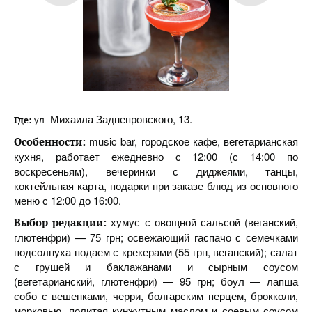
Михаила Заднепровского, 13.
Где:
ул
.
music bar, городское кафе, вегетарианская
Особенности:
кухня, работает ежедневно с 12:00 (с 14:00 по
воскресеньям), вечеринки с диджеями, танцы,
коктейльная карта, подарки при заказе блюд из основного
меню с 12:00 до 16:00.
хумус с овощной сальсой (веганский,
Выбор редакции:
глютенфри) — 75 грн; освежающий гаспачо с семечками
подсолнуха подаем с крекерами (55 грн, веганский); салат
с грушей и баклажанами и сырным соусом
(вегетарианский, глютенфри) — 95 грн; боул — лапша
собо с вешенками, черри, болгарским перцем, брокколи,
морковью, политая кунжутным маслом и соевым соусом