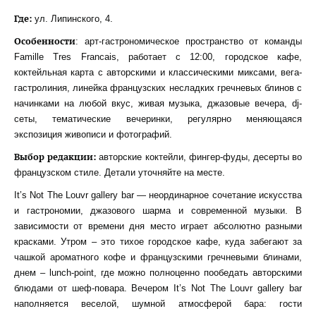
Где:
ул. Липинского, 4.
Особенности
: арт-гастрономическое пространство от команды
Famille Tres Francais, работает с 12:00, городское кафе,
коктейльная карта с авторскими и классическими миксами, вега-
гастролиния, линейка французских несладких гречневых блинов с
начинками на любой вкус, живая музыка, джазовые вечера, dj-
сеты, тематические вечеринки, регулярно меняющаяся
экспозиция живописи и фотографий.
Выбор редакции:
авторские коктейли, фингер-фуды, десерты во
французском стиле. Детали уточняйте на месте.
It’s Not The Louvr gallery bar — неординарное сочетание искусства
и гастрономии, джазового шарма и современной музыки. В
зависимости от времени дня место играет абсолютно разными
красками. Утром – это тихое городское кафе, куда забегают за
чашкой ароматного кофе и французскими гречневыми блинами,
днем – lunch-point, где можно полноценно пообедать авторскими
блюдами от шеф-повара. Вечером It’s Not The Louvr gallery bar
наполняется веселой, шумной атмосферой бара: гости