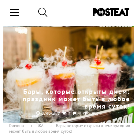
Бары, которые открыты днем:
праздник может быть в любое
время суток!
1
0
31-05-2018
3954
Головна
›
ЇЖА
›
Бары, которые открыты днем: праздник
может быть в любое время суток!