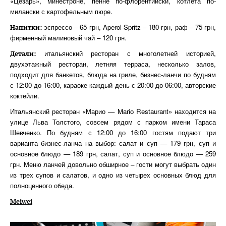
«Цезарь», минестроне, пенне по-флорентийски, котлета по-
милански с картофельным пюре.
эспрессо – 65 грн, Aperol Spritz – 180 грн, раф – 75 грн,
Напитки:
фирменный малиновый чай – 120 грн.
итальянский ресторан с многолетней историей,
Детали:
двухэтажный ресторан, летняя терраса, несколько залов,
подходит для банкетов, блюда на гриле, бизнес-ланчи по будням
с 12:00 до 16:00, караоке каждый день с 20:00 до 06:00, авторские
коктейли.
Итальянский ресторан «Марио — Mario Restaurant» находится на
улице Льва Толстого, совсем рядом с парком имени Тараса
Шевченко. По будням с 12:00 до 16:00 гостям подают три
варианта бизнес-ланча на выбор: салат и суп — 179 грн, суп и
основное блюдо — 189 грн, салат, суп и основное блюдо — 259
грн. Меню ланчей довольно обширное – гости могут выбрать один
из трех супов и салатов, и одно из четырех основных блюд для
полноценного обеда.
Meiwei