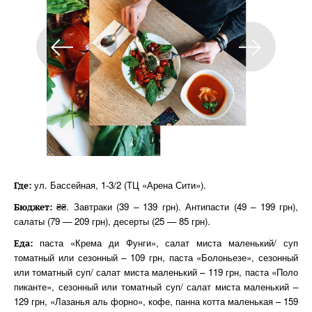
ул. Бассейная, 1-3/2 (ТЦ «Арена Сити»).
Где:
₴₴. Завтраки (39 – 139 грн). Антипасти (49 – 199 грн),
Бюджет:
салаты (79 — 209 грн), десерты (25 — 85 грн).
паста «Крема ди Фунги», салат миста маленький/ суп
Еда:
томатный или сезонный – 109 грн, паста «Болоньезе», сезонный
или томатный суп/ салат миста маленький – 119 грн, паста «Поло
пиканте», сезонный или томатный суп/ салат миста маленький –
129 грн, «Лазанья аль форно», кофе, панна котта маленькая – 159