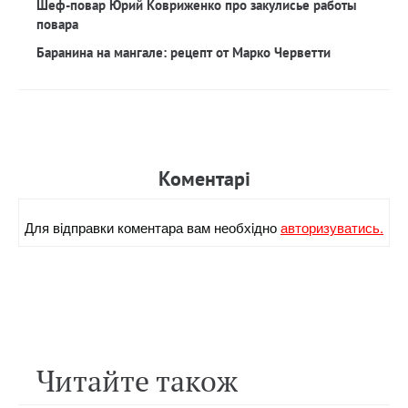
Шеф-повар Юрий Ковриженко про закулисье работы
повара
Баранина на мангале: рецепт от Марко Черветти
Коментарi
Для вiдправки коментара вам необхiдно
авторизуватись.
Читайте також