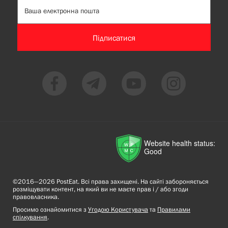
Підписатися
Website health status:
Good
©2016—2026 PostEat. Всі права захищені. На сайті забороняється
розміщувати контент, на який ви не маєте прав і / або згоди
правовласника.
Просимо ознайомитися з
Угодою Користувача
та
Правилами
спілкування
.