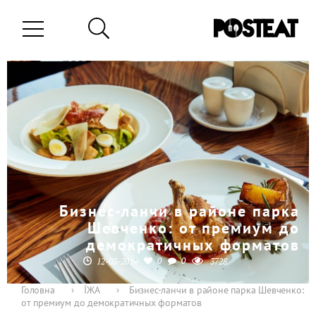
Бизнес-ланчи в районе парка
Шевченко: от премиум до
демократичных форматов
0
0
12-03-2019
3728
Головна
›
ЇЖА
›
Бизнес-ланчи в районе парка Шевченко:
от премиум до демократичных форматов