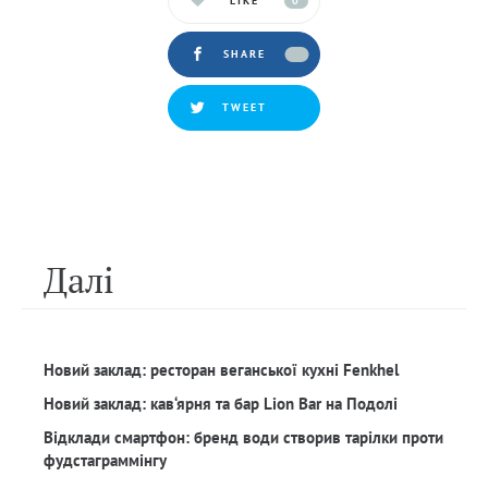
LIKE
0
SHARE
TWEET
Далi
Новий заклад: ресторан веганської кухні Fenkhel
Новий заклад: кав‘ярня та бар Lion Bar на Подолі
Відклади смартфон: бренд води створив тарілки проти
фудстаграммінгу