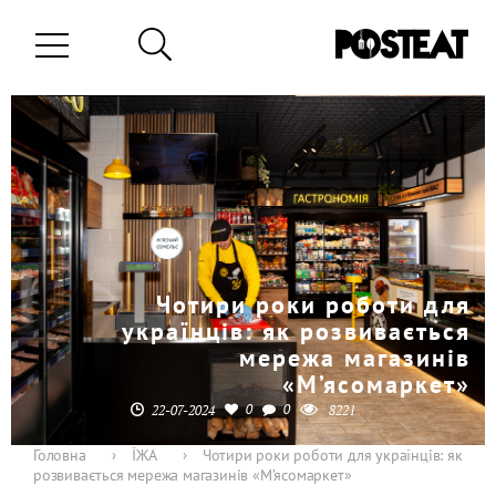
Чотири роки роботи для
українців: як розвивається
мережа магазинів
«М’ясомаркет»
0
0
22-07-2024
8221
Головна
›
ЇЖА
›
Чотири роки роботи для українців: як
розвивається мережа магазинів «М’ясомаркет»