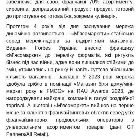
забезпечує для своїх франчайзі 70% асортименту:
сировина; допрацьований продукт; продукт, готовий
до приготування; готова їжа, зокрема кулінарія.
Протягом 4 років від дня заснування мережа
динамічно розвивається – «М’ясомаркети» стабільно
серед мереж-лідерів за відкриттями магазинів.
Видання Forbes Україна внесло франшизу
«М’ясомаркет» до переліку форматів, які рятують
бізнес під час війни, адже вони лишилися стійкими до
змін, утримались на ринку й навіть суттєво збільшили
кількість магазинів і закладів. У 2023 році мережа
здобула срібло в номінації «Магазин біля дому/міні-
маркет року в FMCG» на RAU Awards 2023, де
нагороджували найкращі компанії в галузі роздрібної
торгівлі. А цьогоріч «Мʼясомаркет» вийшов на перше
місце за кількістю франчайзингових обʼєктів серед усіх
франчайзингових продовольчих операторів з
універсальним асортиментом товарів (дані GT
Partners/All Retail).