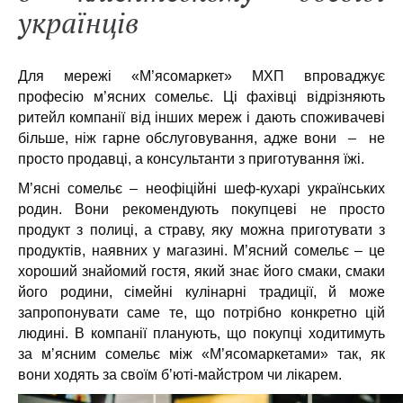
українців
Для мережі «М’ясомаркет» МХП впроваджує
професію м’ясних сомельє. Ці фахівці відрізняють
ритейл компанії від інших мереж і дають споживачеві
більше, ніж гарне обслуговування, адже вони – не
просто продавці, а консультанти з приготування їжі.
М’ясні сомельє – неофіційні шеф-кухарі українських
родин. Вони рекомендують покупцеві не просто
продукт з полиці, а страву, яку можна приготувати з
продуктів, наявних у магазині. М’ясний сомельє – це
хороший знайомий гостя, який знає його смаки, смаки
його родини, сімейні кулінарні традиції, й може
запропонувати саме те, що потрібно конкретно цій
людині. В компанії планують, що покупці ходитимуть
за мʼясним сомельє між «М’ясомаркетами» так, як
вони ходять за своїм бʼюті-майстром чи лікарем.