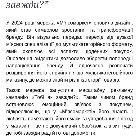
завжди?”
У 2024 році мережа «М’ясомаркет» оновила дизайн,
який став символом зростання та трансформації
бренду. Він візуально передає перехід від вузької
м’ясної спеціалізації до мультикатегорійного формату,
який охоплює всі аспекти щоденних покупок.
Оновлення айдентики дозволило зберегти попередні
напрацювання бренду. Й одночасно розпочати
розширення його сприйняття до мультикатегорійного
магазину, де можна знайти різні категорії товарів.
Також мережа запустила масштабну рекламну
кампанію «Тобі як завжди?». Таким чином бренд
встановлює емоційний зв’язок з покупцем,
підкреслюючи, що у «М’ясомаркеті» його знають і
люблять, пам’ятають його смаки та уподобання. І похід
у магазин – це не докучливий обов’язок, а візит туди,
де тобі завжди раді й готові допомогти.