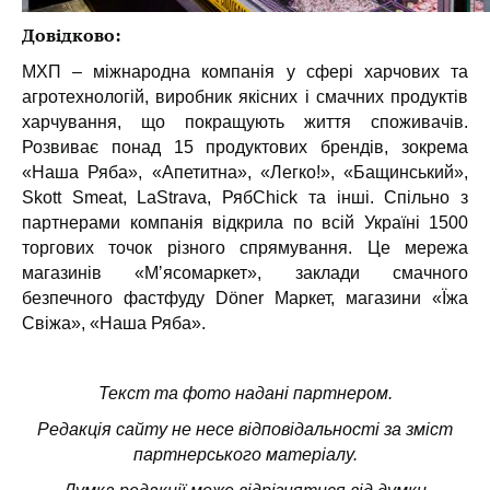
Довідково:
МХП – міжнародна компанія у сфері харчових та
агротехнологій, виробник якісних і смачних продуктів
харчування, що покращують життя споживачів.
Розвиває понад 15 продуктових брендів, зокрема
«Наша Ряба», «Апетитна», «Легко!», «Бащинський»,
Skott Smeat, LaStrava, РябChick та інші. Спільно з
партнерами компанія відкрила по всій Україні 1500
торгових точок різного спрямування. Це мережа
магазинів «Мʼясомаркет», заклади смачного
безпечного фастфуду Döner Маркет, магазини «Їжа
Свіжа», «Наша Ряба».
Текст та фото надані партнером.
Редакція сайту не несе відповідальності за зміст
партнерського матеріалу.