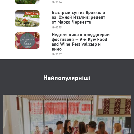
3374
Быстрый суп из брокколи
из Южной Италии: рецепт
от Марко Черветти
4295
Неделя вина в преддверии
фестиваля — 9-й Kyiv Food
and Wine Festival:сыр и
вино
3067
Найпопулярніші