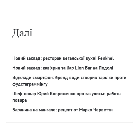
Далi
Новий заклад: ресторан веганської кухні Fenkhel
Новий заклад: кав‘ярня та бар Lion Bar на Подолі
Відклади смартфон: бренд води створив тарілки проти
фудстаграммінгу
Шеф-повар Юрий Ковриженко про закулисье работы
повара
Баранина на мангале: рецепт от Марко Черветти