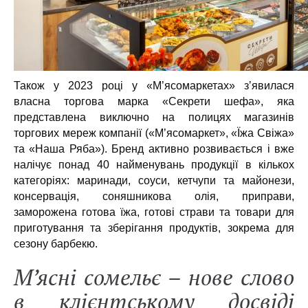
Також у 2023 році у «М’ясомаркетах» зʼявилася
власна торгова марка «Секрети шефа», яка
представлена виключно на полицях магазинів
торгових мереж компанії («М’ясомаркет», «Їжа Свіжа»
та «Наша Ряба»). Бренд активно розвивається і вже
налічує понад 40 найменувань продукції в кількох
категоріях: маринади, соуси, кетчупи та майонези,
консервація, соняшникова олія, приправи,
заморожена готова їжа, готові страви та товари для
приготування та зберігання продуктів, зокрема для
сезону барбекю.
М’ясні сомельє – нове слово
в клієнтському досвіді