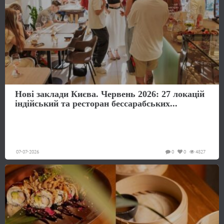
Нові заклади Києва. Червень 2026: 27 локацій
індійський та ресторан бессарабських...
07-07-2026
0
0
4827