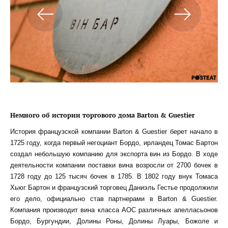
Немного об истории торгового дома Barton & Guestier
История французской компании Barton & Guestier берет начало в
1725 году, когда первый негоциант Бордо, ирландец Томас Бартон
создал небольшую компанию для экспорта вин из Бордо. В ходе
деятельности компании поставки вина возросли от 2700 бочек в
1728 году до 125 тысяч бочек в 1785. В 1802 году внук Томаса
Хьюг Бартон и французский торговец Даниэль Гестье продолжили
его дело, официально став партнерами в Barton & Guestier.
Компания производит вина класса АОС различных апелласьонов
Бордо, Бургундии, Долины Роны, Долины Луары, Божоле и