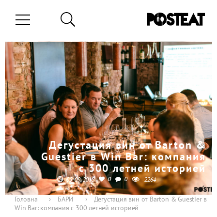
Дегустация вин от Barton &
Guestier в Win Bar: компания
с 300 летней историей
0
0
05-09-2018
2264
Головна
›
БАРИ
›
Дегустация вин от Barton & Guestier в
Win Bar: компания с 300 летней историей