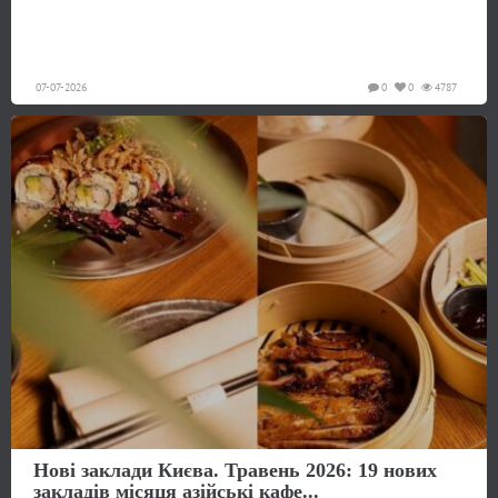
07-07-2026
0
0
4787
Нові заклади Києва. Травень 2026: 19 нових
закладів місяця азійські кафе...