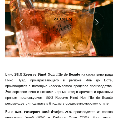
B&G Reserve Pinot Noir l’Ile de Beauté
Вино
из сорта винограда
Пино Нуар, произрастающего в регионе Иль дэ Ботэ,
производится с помощью классического процесса производства.
Это сортовое вино с нотками черных ягод в аромате и приятным
пряным послевкусием. B&G Reserve Pinot Noir l’Ile de Beauté
рекомендуется подавать к блюдам в средиземноморском стиле.
B&G Passeport Rosé d’Anjou AOC
Вино
производится из сортов
винограда Гролё (80%) и Каберне Фран (20%). Вино имеет