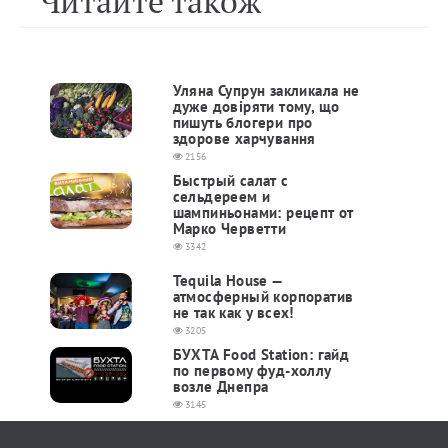
Читайте також
Уляна Супрун закликала не
дуже довіряти тому, що
пишуть блогери про
здорове харчування
2156
Быстрый салат с
сельдереем и
шампиньонами: рецепт от
Марко Черветти
3342
Tequila Housе —
атмосферный корпоратив
не так как у всех!
3205
БУХТА Food Station: гайд
по первому фуд-холлу
возле Днепра
3145