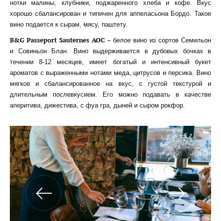
нотки малины, клубники, поджаренного хлеба и кофе. Вкус
хорошо сбалансирован и типичен для аппеласьона Бордо. Такое
вино подается к сырам, мясу, паштету.
B&G Passeport Sauternes AOC –
белое вино из сортов Семильон
и Совиньон Блан. Вино выдерживается в дубовых бочках в
течении 8-12 месяцев, имеет богатый и интенсивный букет
ароматов с выраженными нотами меда, цитрусов и персика. Вино
мягкое и сбалансированное на вкус, с густой текстурой и
длительным послевкусием. Его можно подавать в качестве
аперитива, дижестива, с фуа гра, дыней и сыром рокфор.