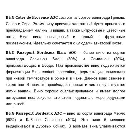
B&G Cotes de Provence AOC
состоит из сортов винограда Гренаш,
Сансо и Сира. Этому вину присущи элегантный букет ароматов с
преобладанием малины и вишни, а также цитрусовые и цветочные
ноты. Вкус вина насыщенный и полный, с фруктовым
послевкусием. Идеально сочетается с блюдами азиатской кухни.
B&G Passeport Bordeaux Blanc AOC
– белое вино из сортов
винограда Савиньон Блан (80%) и Семильон (20%),
произрастающих в Бордо. При производстве вино подвергается
ферментации Skin contact maceration, ферментация происходит
при низкой температуре в бочке и в чане. Данное вино свежее и
кислотное. В аромате преобладают персик и лимон, чувствуются
нотки ванили. Вино хорошо сбалансированное и имеет долгое
цитрусовое послевкусие. Его стоит подавать с морепродуктами
или рыбой.
B&G Passeport Bordeaux AOC
– вино из сорта винограда Мерло
(60%) и Каберне Совиньон (40%). Это вино 6 месяцев
выдерживают в дубовых бочках. В аромате вина улавливаются