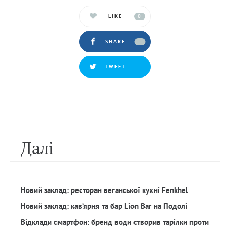
LIKE
0
SHARE
TWEET
Далi
Новий заклад: ресторан веганської кухні Fenkhel
Новий заклад: кав‘ярня та бар Lion Bar на Подолі
Відклади смартфон: бренд води створив тарілки проти