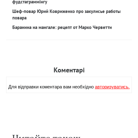
фудстаграммінгу
Шеф-повар Юрий Ковриженко про закулисье работы
повара
Баранина на мангале: рецепт от Марко Черветти
Коментарi
Для вiдправки коментара вам необхiдно
авторизуватись.