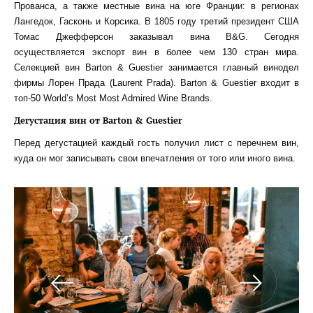
Прованса, а также местные вина на юге Франции: в регионах
Лангедок, Гасконь и Корсика. В 1805 году третий президент США
Томас Джефферсон заказывал вина B&G. Сегодня
осуществляется экспорт вин в более чем 130 стран мира.
Селекцией вин Barton & Guestier занимается главный винодел
фирмы Лорен Прада (Laurent Prada). Barton & Guestier входит в
топ-50 World’s Most Most Admired Wine Brands.
Дегустация вин от Barton & Guestier
Перед дегустацией каждый гость получил лист с перечнем вин,
куда он мог записывать свои впечатления от того или иного вина.