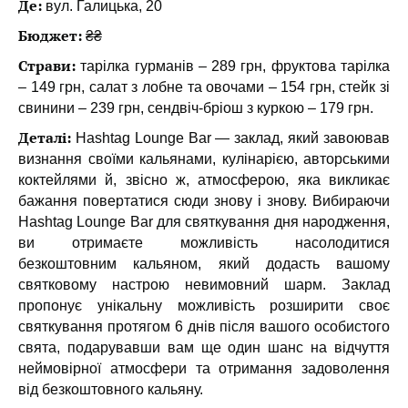
Де:
вул. Галицька, 20
Бюджет:
₴₴
Страви:
тарілка гурманів – 289 грн, фруктова тарілка
– 149 грн, салат з лобне та овочами – 154 грн, стейк зі
свинини – 239 грн, сендвіч-бріош з куркою – 179 грн.
Деталі:
Hashtag Lounge Bar — заклад, який завоював
визнання своїми кальянами, кулінарією, авторськими
коктейлями й, звісно ж, атмосферою, яка викликає
бажання повертатися сюди знову і знову.
Вибираючи
Hashtag Lounge Bar для святкування дня народження,
ви отримаєте можливість насолодитися
безкоштовним кальяном, який додасть вашому
святковому настрою невимовний шарм.
Заклад
пропонує унікальну можливість розширити своє
святкування протягом 6 днів після вашого особистого
свята, подарувавши вам ще один шанс на відчуття
неймовірної атмосфери та отримання задоволення
від безкоштовного кальяну.