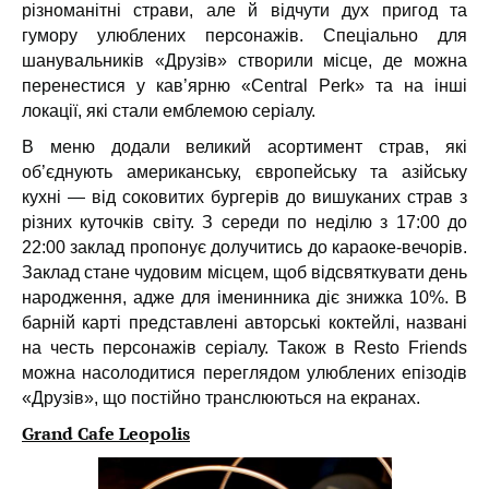
різноманітні страви, але й відчути дух пригод та
гумору улюблених персонажів. Спеціально для
шанувальників «Друзів» створили місце, де можна
перенестися у кав’ярню «Central Perk» та на інші
локації, які стали емблемою серіалу.
В меню додали великий асортимент страв, які
об’єднують американську, європейську та азійську
кухні — від соковитих бургерів до вишуканих страв з
різних куточків світу. З середи по неділю з 17:00 до
22:00 заклад пропонує долучитись до караоке-вечорів.
Заклад стане чудовим місцем, щоб відсвяткувати день
народження
, адже для іменинника діє знижка 10%
. В
барній карті представлені авторські коктейлі, названі
на честь персонажів серіалу. Також в Resto Friends
можна насолодитися переглядом улюблених епізодів
«Друзів», що постійно транслюються на екранах.
Grand Cafe Leopolis