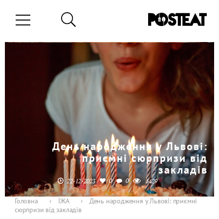
День народження у Львові:
приємні сюрпризи від
закладів
0
0
22-12-2023
5429
Головна
›
ЇЖА
›
День народження у Львові: приємні
сюрпризи від закладів