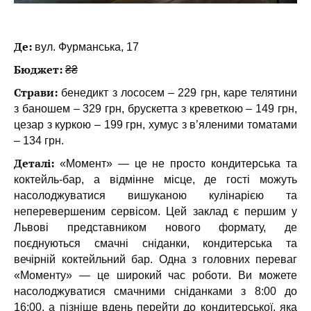
Де:
вул. Фурманська, 17
Бюджет:
₴₴
Страви:
бенедикт з лососем – 229 грн, каре телятини
з баношем – 329 грн, брускетта з креветкою – 149 грн,
цезар з куркою – 199 грн, хумус з в’яленими томатами
– 134 грн.
Деталі:
«Момент» — це не просто кондитерська та
коктейль-бар, а відмінне місце, де гості можуть
насолоджуватися вишуканою кулінарією та
неперевершеним сервісом. Цей заклад є першим у
Львові представником нового формату, де
поєднуються смачні сніданки, кондитерська та
вечірній коктейльний бар.
Одна з головних переваг
«Моменту» — це широкий час роботи. Ви можете
насолоджуватися смачними сніданками з 8:00 до
16:00, а пізніше вдень перейти до кондитерської, яка