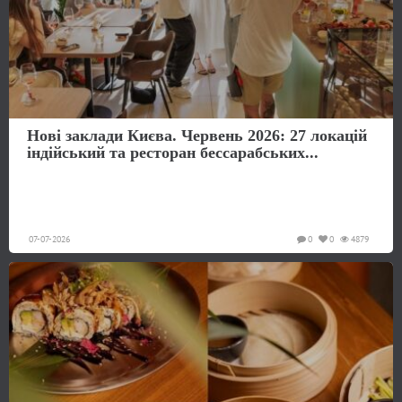
Нові заклади Києва. Червень 2026: 27 локацій
індійський та ресторан бессарабських...
07-07-2026
0
0
4879