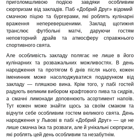
приголомшливою подією завдяки особливим
сюрпризам від закладів.
Паб «Добрий Друг» відомий
смачною піцою та бургерами, які роблять кулінарні
враження неперевершеними. Заклад щотижня
транслює футбольні матчі, даруючи гостям
неповторний драйв та атмосферу справжнього
спортивного свята.
Але особливість закладу полягає не лише в його
кулінарних та розважальних можливостях. В день
народження та протягом 6 днів після нього, кожен
іменинник може насолоджуватися подарунком від
закладу — пляшкою вина.
Крім того, у пабі гостей
радують великим вибором крафтового пива та сидрів,
а смачні лимонади доповнюють асортимент напоїв.
Тут кожен може знайти щось за своїм смаком та
відчути себе особливим гостем великого свята.
День
народження у Львові в пабі «Добрий Друг» — це не
лише смачна їжа та розваги, але й унікальні сюрпризи,
які роблять цей день особливим та незабутнім.