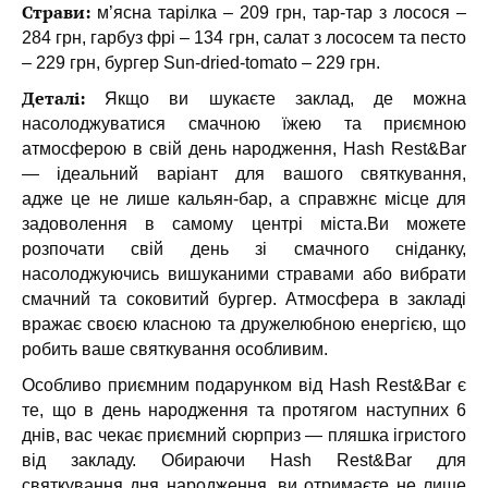
Страви:
м’ясна тарілка – 209 грн, тар-тар з лосося –
284 грн, гарбуз фрі – 134 грн, салат з лососем та песто
– 229 грн, бургер Sun-dried-tomato – 229 грн.
Деталі:
Якщо ви шукаєте заклад, де можна
насолоджуватися смачною їжею та приємною
атмосферою в свій день народження, Hash Rest&Bar
— ідеальний варіант для вашого святкування,
адже
це не лише кальян-бар, а справжнє місце для
задоволення в самому центрі міста.
Ви можете
розпочати свій день зі смачного сніданку,
насолоджуючись вишуканими стравами або вибрати
смачний та соковитий бургер. Атмосфера в закладі
вражає своєю класною та дружелюбною енергією, що
робить ваше святкування особливим.
Особливо приємним подарунком від Hash Rest&Bar є
те, що в день народження та протягом наступних 6
днів, вас чекає приємний сюрприз — пляшка ігристого
від закладу. О
бираючи Hash Rest&Bar для
святкування дня народження, ви отримаєте не лише