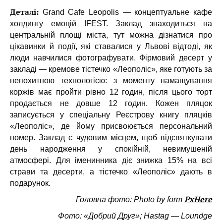
Деталі:
Grand Cafe Leopolis — концептуальне кафе
холдингу емоцій !FEST. Заклад знаходиться на
центральній площі міста, тут можна дізнатися про
цікавинки й події, які ставалися у Львові відтоді, як
люди навчилися фотографувати. Фірмовий десерт у
закладі — кремове тістечко «Леополіс», яке готують за
непохитною технологією: з моменту намащування
коржів має пройти рівно 12 годин, після цього торт
продається не довше 12 годин. Кожен пляцок
записується у спеціальну Реєстрову книгу пляцків
«Леополіс», де йому присвоюється персональний
номер.
Заклад є чудовим місцем, щоб відсвяткувати
день народження у спокійній, невимушеній
атмосфері. Для іменинника діє знижка 15% на всі
страви та десерти, а тістечко «Леополіс» дають в
подарунок.
PxHere
Головна фото: Photo by form
Фото: «Добрий Друг»; Hastag — Loundge