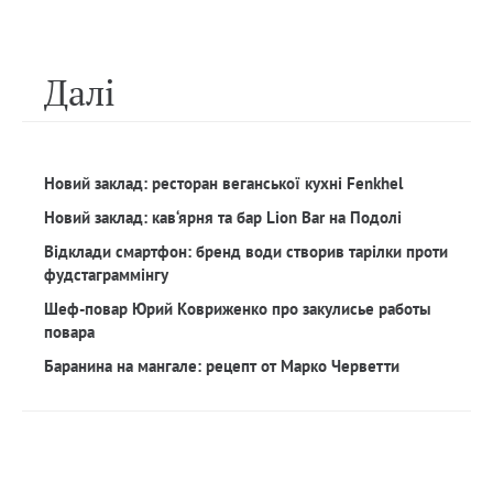
Далi
Новий заклад: ресторан веганської кухні Fenkhel
Новий заклад: кав‘ярня та бар Lion Bar на Подолі
Відклади смартфон: бренд води створив тарілки проти
фудстаграммінгу
Шеф-повар Юрий Ковриженко про закулисье работы
повара
Баранина на мангале: рецепт от Марко Черветти