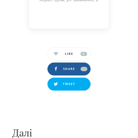
LIKE
1
SHARE
TWEET
Далi