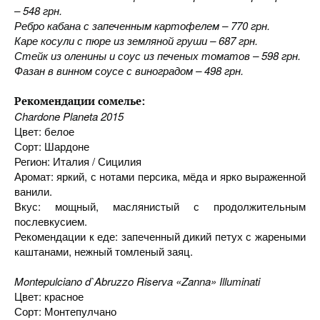
– 548 грн.
Ребро кабана с запеченным картофелем – 770 грн.
Каре косули с пюре из земляной груши – 687 грн.
Стейк из оленины и соус из печеных томатов – 598 грн.
Фазан в винном соусе с виноградом – 498 грн.
Рекомендации сомелье:
Chardone Planeta 2015
Цвет: белое
Сорт: Шардоне
Регион: Италия / Сицилия
Аромат: яркий, с нотами персика, мёда и ярко выраженной
ванили.
Вкус: мощный, маслянистый с продолжительным
послевкусием.
Рекомендации к еде: запеченный дикий петух с жареными
каштанами, нежный томленый заяц.
Montepulciano d`Abruzzo Riserva «Zanna» Illuminati
Цвет: красное
Сорт: Монтепулчано