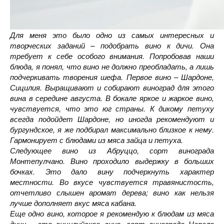
Для меня это было одно из самых интересных и
творческих заданий – подобрать вино к дичи. Она
требует к себе особого внимания. Попробовав наши
блюда, я понял, что вино не должно преобладать, а лишь
подчеркивать творения шефа. Первое вино – Шардоне,
Сицилия. Выращивают и собирают виноград для этого
вина в середине августа. В бокале яркое и жаркое вино,
чувствуется, что это юг страны. К дикому петуху
всегда подойдет Шардоне, но иногда рекомендуют и
бургундское, я же подбирал максимально близкое к нему.
Гармонирует с блюдами из мяса зайца и петуха.
Следующее вино из Абруццо, сорт винограда
Монтепулчано. Вино проходило выдержку в больших
бочках. Это дало вину подчеркнуть характер
местности. Во вкусе чувствуется травянистость,
отчетливо слышен аромат дерева; вино как нельзя
лучше дополняет вкус мяса кабана.
Еще одно вино, которое я рекомендую к блюдам из мяса
дичи – это сицилийское вино, сорт винограда Нерело