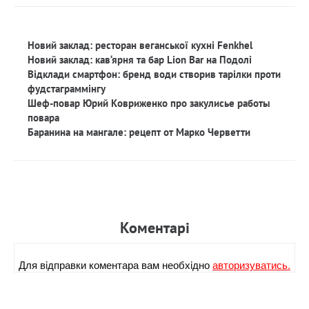
Новий заклад: ресторан веганської кухні Fenkhel
Новий заклад: кав‘ярня та бар Lion Bar на Подолі
Відклади смартфон: бренд води створив тарілки проти
фудстаграммінгу
Шеф-повар Юрий Ковриженко про закулисье работы
повара
Баранина на мангале: рецепт от Марко Черветти
Коментарi
Для вiдправки коментара вам необхiдно
авторизуватись.