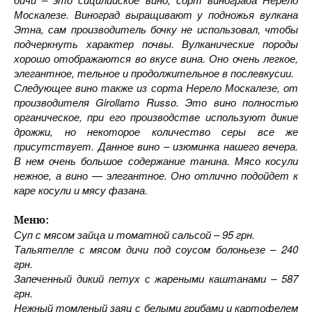
Москалезе. Виноград выращивают у подножья вулкана
Этна, сам производитель бочку не использовал, чтобы
подчеркнуть характер почвы. Вулканические породы
хорошо отображаются во вкусе вина. Оно очень легкое,
элегантное, тельное и продолжительное в послевкусии.
Следующее вино также из сорта Нерело Москалезе, от
производителя
Girollamo
Russo
. Это вино полностью
органическое, при его производстве используют дикие
дрожжи, но некоторое количество серы все же
присутствует. Данное вино – изюминка нашего вечера.
В нем очень большое содержание танина. Мясо косули
нежное, а вино — элегантное. Оно отлично подойдет к
каре косули и мясу фазана.
Меню:
Суп с мясом зайца и томатной сальсой – 95 грн.
Тальятелле с мясом дичи под соусом болоньезе – 240
грн.
Запеченный дикий петух с жареными каштанами – 587
грн.
Нежный томленый заяц с белыми грибами и картофелем