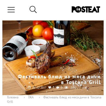
Фестиваль блюд из мяса дичи
в Toscana Grill
1
0
01-12-2017
2592
Головна
›
ЇЖА
›
Фестиваль блюд из мяса дичи в Toscana
Grill