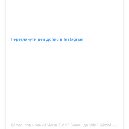
Переглянути цей допис в Instagram
Д
опис, поширений Чуєш Zwin? Знаєш де Win? (@zwin.lviv)