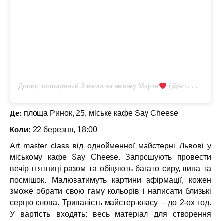
Допис, поширений З вами на зв‘язку Марта
(@artmasterclasslviv)
Де:
площа Ринок, 25, міське кафе Say Cheese
Коли:
22 березня, 18:00
Art master class від однойменної майстерні Львові у
міському кафе Say Cheese. Запрошують провести
вечір п’ятниці разом та обіцяють багато сиру, вина та
посмішок. Малюватимуть картини афірмації, кожен
зможе обрати свою гаму кольорів і написати близькі
серцю слова. Тривалість майстер-класу – до 2-ох год.
У вартість входять: весь матеріал для створення