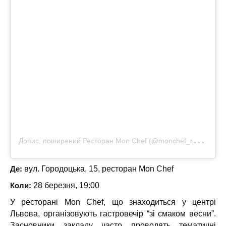
Д
опис, поширений Ресторан Mon Chef (@monchef_restaurant)
Де:
вул. Городоцька, 15, ресторан Mon Chef
Коли:
28 березня, 19:00
У ресторані Mon Chef, що знаходиться у центрі
Львова, організовують гастровечір “зі смаком весни”.
Засновники закладу часто проводять тематичні