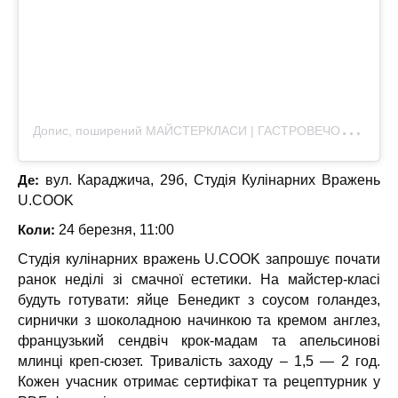
Д
опис, поширений МАЙСТЕРКЛАСИ | ГАСТРОВЕЧОРИ | КОРПОРАТИВИ ЛЬВІВ (@ucook.lviv)
Де:
вул. Караджича, 29б, Студія Кулінарних Вражень
U.COOK
Коли:
24 березня, 11:00
Студія кулінарних вражень U.COOK запрошує почати
ранок неділі зі смачної естетики. На майстер-класі
будуть готувати: яйце Бенедикт з соусом голандез,
сирнички з шоколадною начинкою та кремом англез,
французький сендвіч крок-мадам та апельсинові
млинці креп-сюзет. Тривалість заходу – 1,5 — 2 год.
Кожен учасник отримає сертифікат та рецептурник у