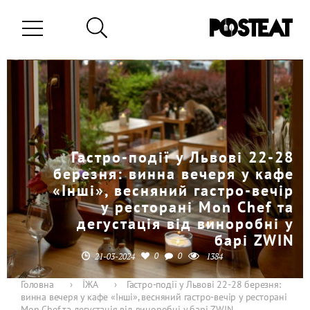
Гастро-події у Львові 22-28
березня: винна вечеря у кафе
«Інші», весняний гастро-вечір
у ресторані Mon Chef та
дегустація від виноробні у
барі ZWIN
0
0
21-03-2024
1384
Головна
›
ЇЖА
›
Гастро-події у Львові 22-28 березня:
винна вечеря у кафе «Інші», весняний гастро-вечір у ресторані
Mon Chef та дегустація від виноробні у барі ZWIN