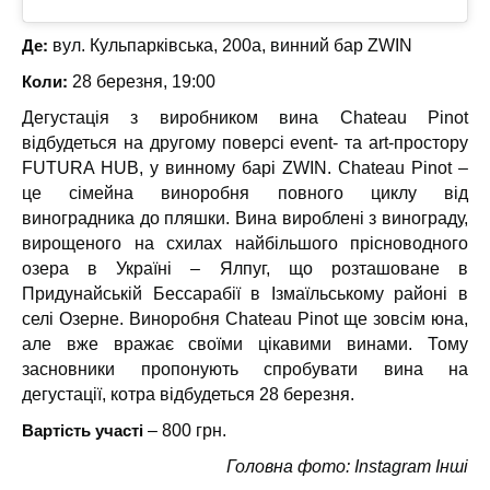
Де:
вул. Кульпарківська, 200а, винний бар ZWIN
Коли:
28 березня, 19:00
Дегустація з виробником вина Chateau Pinot
відбудеться на другому поверсі event- та art-простору
FUTURA HUB, у винному барі ZWIN. Chateau Pinot –
це сімейна виноробня повного циклу від
виноградника до пляшки. Вина вироблені з винограду,
вирощеного на схилах найбільшого прісноводного
озера в Україні – Ялпуг, що розташоване в
Придунайській Бессарабії в Ізмаїльському районі в
селі Озерне. Виноробня Chateau Pinot ще зовсім юна,
але вже вражає своїми цікавими винами. Тому
засновники пропонують спробувати вина на
дегустації, котра відбудеться 28 березня.
Вартість участі
– 800 грн.
Головна фото: Instagram Інші