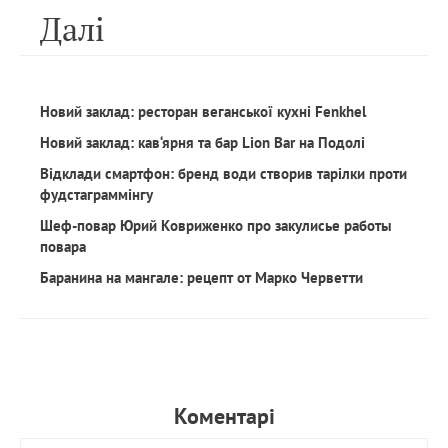
Далi
Новий заклад: ресторан веганської кухні Fenkhel
Новий заклад: кав‘ярня та бар Lion Bar на Подолі
Відклади смартфон: бренд води створив тарілки проти
фудстаграммінгу
Шеф-повар Юрий Ковриженко про закулисье работы
повара
Баранина на мангале: рецепт от Марко Черветти
Коментарi