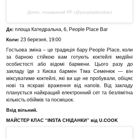
Допис, поширений PP. (@peopleplacebar)
Де:
площа Катедральна, 6, People Place Bar
Коли:
23 березня, 19:00
Гостьова зміна – це традиція бару People Place, коли
за барною стійкою вам готують коктейлі медійні
особистості або відомі бармени. Цього разу до
закладу їде з Києва бармен Тіма Семенюк — він
міксуватиме коктейлі, які ви ще не пробували, обіцяє
нові та яскраві враження від напоїв. Від закладу
планується найкращий електронний сет та безлімітна
кількість обіймів та посмішок.
Вхід вільний.
МАЙСТЕР КЛАС “INSTA СНІДАНКИ” від
U.COOK