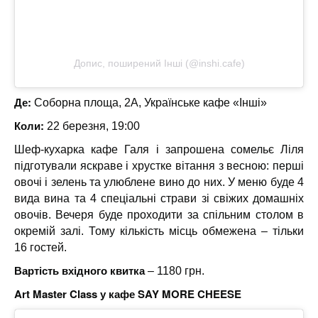
Допис, поширений Інші (@inshi.cafe)
Де:
Соборна площа, 2А, Українське кафе «Інші»
Коли:
22 березня, 19:00
Шеф-кухарка кафе Галя і запрошена сомельє Ліля
підготували яскраве і хрустке вітання з весною: перші
овочі і зелень та улюблене вино до них. У меню буде 4
вида вина та 4 спеціальні страви зі свіжих домашніх
овочів. Вечеря буде проходити за спільним столом в
окремій залі. Тому кількість місць обмежена – тільки
16 гостей.
Вартість вхідного квитка
– 1180 грн.
Art Master Class у кафе SAY MORE CHEESE