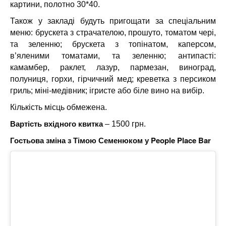
картини, полотно 30*40.
Також у закладі будуть пригощати за спеціальним
меню: брускета з страчателою, прошуто, томатом чері,
та зеленню; брускета з топінатом, каперсом,
в’яленими томатами, та зеленню; антипасті:
камамбер, раклет, лазур, пармезан, виноград,
полуниця, горхи, гірчичний мед; креветка з персиком
гриль; міні-медівник; ігристе або біле вино на вибір.
Кількість місць обмежена.
Вартість вхідного квитка
– 1500 грн.
Гостьова зміна з Тімою Семенюком у People Place Bar