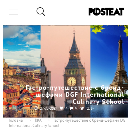
Гастро-путешествие с бренд-
шефами DGF International
Culinary School
1
0
24-11-2017
2167
Головна
›
ЇЖА
›
Гастро-путешествие с бренд-шефами DGF
International Culinary School