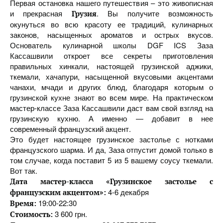
Первая остановка нашего путешествия – это живописная
и прекрасная
. Вы получите возможность
Грузия
окунуться во всю красоту ее традиций, кулинарных
законов, насыщенных ароматов и острых вкусов.
Основатель кулинарной школы DGF ICS Заза
Кассашвили откроет все секреты приготовления
правильных хинкали, настоящей грузинской аджики,
ткемали, хачапури, насыщенной вкусовыми акцентами
чанахи, мчади и других блюд, благодаря которым о
грузинской кухне знают во всем мире. На практическом
мастер-классе Заза Кассашвили даст вам свой взгляд на
грузинскую кухню. А именно — добавит в нее
современный французский акцент.
Это будет настоящее грузинское застолье с нотками
французского шарма. И да, Заза отпустит домой только в
том случае, когда поставит 5 из 5 вашему соусу ткемали.
Вот так.
Дата мастер-класса «Грузинское застолье с
4-6 декабря
французским акцентом»:
19:00-22:30
Время:
3 600 грн.
Стоимость: