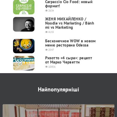
Carpaccio Cio Food: новый
формат!
2634
ЖЕНЯ МИХАЙЛЕНКО /
Noodle vs Marketing / Bánh
mì vs Marketing
4155
Бесконечное WOW в новом
меню ресторана Odessa
2547
Ризотто «4 сыра»: рецепт
от Марко Черветти
10856
Найпопулярніші