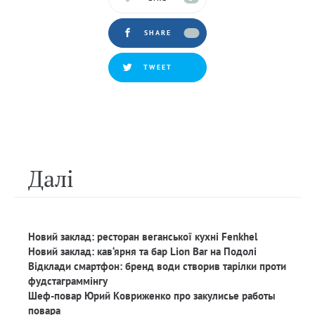
SHARE
TWEET
Далi
Новий заклад: ресторан веганської кухні Fenkhel
Новий заклад: кав‘ярня та бар Lion Bar на Подолі
Відклади смартфон: бренд води створив тарілки проти
фудстаграммінгу
Шеф-повар Юрий Ковриженко про закулисье работы
повара