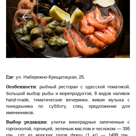
: ул. Набережно-Крещатицкая, 25.
Где
: рыбный ресторан с одесской тематикой,
Особенности
большой выбор рыбы и морепродуктов, 8 видов наливок
hand-made, тематические вечеринки, живая музыка с
понедеьника по субботу, спец предложение для
именинников.
: улитки виноградные запеченные с
Выбор редакции
горгонзолой, горчицей, зеленым маслом и чесноком — 395
грн., сет из морских гадов фреш (1 кг) — 1499 грн.,