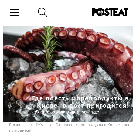
Где поесть морепродукты в
Киеве: в пост пригодится!
0
0
26-02-2018
21002
Головна
›
ЇЖА
›
Где поесть морепродукты в Киеве: в пост
пригодится!