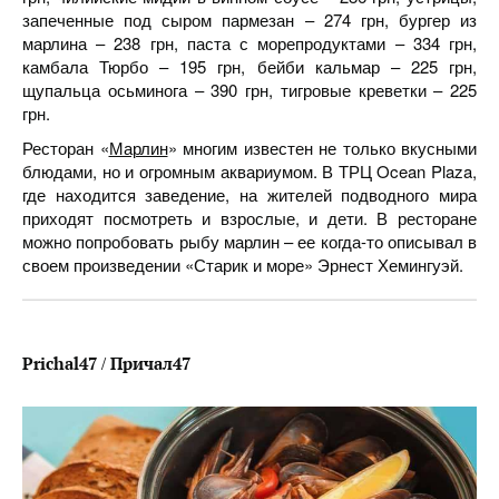
запеченные под сыром пармезан – 274 грн, бургер из
марлина – 238 грн, паста с морепродуктами – 334 грн,
камбала Тюрбо – 195 грн, бейби кальмар – 225 грн,
щупальца осьминога – 390 грн, тигровые креветки – 225
грн.
Ресторан «
Марлин
» многим известен не только вкусными
блюдами, но и огромным аквариумом. В ТРЦ Ocean Plaza,
где находится заведение, на жителей подводного мира
приходят посмотреть и взрослые, и дети. В ресторане
можно попробовать рыбу марлин – ее когда-то описывал в
своем произведении «Старик и море» Эрнест Хемингуэй.
/
Prichal47
Причал
47