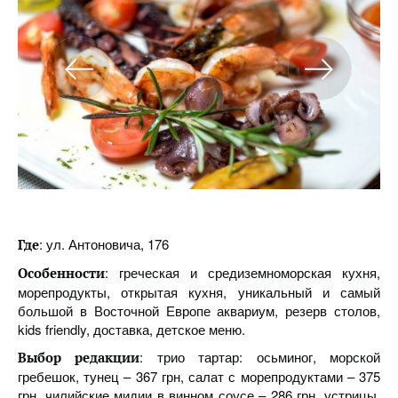
: ул. Антоновича, 176
Где
: греческая и средиземноморская кухня,
Особенности
морепродукты, открытая кухня, уникальный и самый
большой в Восточной Европе аквариум, резерв столов,
kids friendly, доставка, детское меню.
: трио тартар: осьминог, морской
Выбор
редакции
гребешок, тунец – 367 грн, салат с морепродуктами – 375
грн, чилийские мидии в винном соусе – 286 грн, устрицы,