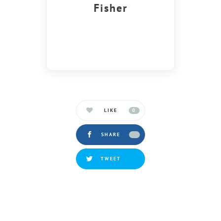
Fisher
LIKE
0
SHARE
TWEET