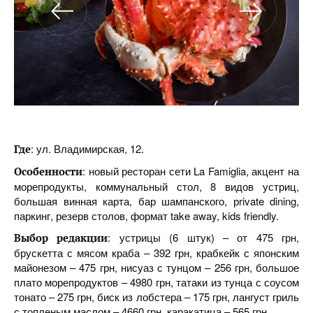
: ул. Владимирская, 12.
Где
: новый ресторан сети La Famiglia, акцент на
Особенности
морепродукты, коммунальный стол, 8 видов устриц,
большая винная карта, бар шампанского, рrivate dining,
паркинг, резерв столов, формат take away, kids friendly.
: устрицы (6 штук) – от 475 грн,
Выбор
редакции
брускетта с мясом краба – 392 грн, крабкейк с японским
майонезом – 475 грн, нисуаз с тунцом – 256 грн, большое
плато морепродуктов – 4980 грн, татаки из тунца с соусом
тонато – 275 грн, биск из лобстера – 175 грн, лангуст гриль
с топленым маслом – 4660 грн, каракатица – 565 грн.