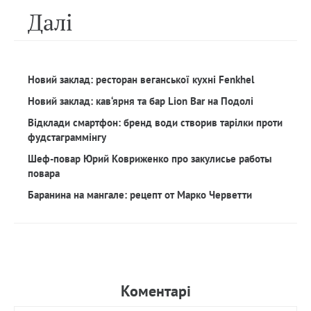
Далi
Новий заклад: ресторан веганської кухні Fenkhel
Новий заклад: кав‘ярня та бар Lion Bar на Подолі
Відклади смартфон: бренд води створив тарілки проти
фудстаграммінгу
Шеф-повар Юрий Ковриженко про закулисье работы
повара
Баранина на мангале: рецепт от Марко Черветти
Коментарi