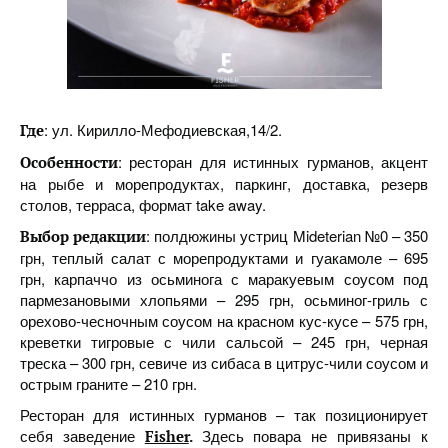
: ул. Кирилло-Мефодиевская,14/2.
Где
: ресторан для истинных гурманов, акцент
Особенности
на рыбе и морепродуктах, паркинг, доставка, резерв
столов, терраса, формат take away.
: полдюжины устриц Mideterian №0 – 350
Выбор
редакции
грн, теплый салат с морепродуктами и гуакамоле – 695
грн, карпаччо из осьминога с маракуевым соусом под
пармезановыми хлопьями – 295 грн, осьминог-гриль с
орехово-чесночным соусом на красном кус-кусе – 575 грн,
креветки тигровые с чили сальсой – 245 грн, черная
треска – 300 грн, севиче из сибаса в цитрус-чили соусом и
острым граните – 210 грн.
Ресторан для истинных гурманов – так позиционирует
себя заведение
Здесь повара не привязаны к
Fisher
.