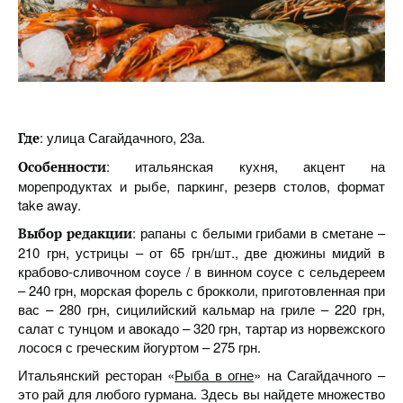
: улица Сагайдачного, 23а.
Где
: итальянская кухня, акцент на
Особенности
морепродуктах и рыбе, паркинг, резерв столов, формат
take away.
: рапаны с белыми грибами в сметане –
Выбор редакции
210 грн, устрицы – от 65 грн/шт., две дюжины мидий в
крабово-сливочном соусе / в винном соусе с сельдереем
– 240 грн, морская форель с брокколи, приготовленная при
вас – 280 грн, сицилийский кальмар на гриле – 220 грн,
салат с тунцом и авокадо – 320 грн, тартар из норвежского
лосося с греческим йогуртом – 275 грн.
Итальянский ресторан «
Рыба в огне
» на Сагайдачного –
это рай для любого гурмана. Здесь вы найдете множество