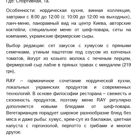
Где: Спортивная, 1а.
Особенности: нордическая кухня, винная коллекция,
завтраки с 8:00 до 12:00 (с 10:00 до 12:00 на выходных),
ланч-меню, панорамный вид на центр Киева, авторские
коктейли, специальное меню от шеф-повара, сеты на
компанию, украинские фермерские сыры.
Выбор редакции: сет закусок с хумусом с пряными
семечками, утиным паштетом под соусом из копченых
томатов, йогурт из козьего молока с печеным перцем,
фермерский сыр лабне в пряных травах с миндалем (219
грн),
RAY – гармоничное сочетание нордической кухни,
локальных украинских продуктов и современных
технологий. В основе философии ресторана – свежесть и
сезонность продуктов, поэтому меню RAY регулярно
дополняется новыми блюдами от шеф-повара.
Вегетарианцев порадует широкое разнообразие блюд без
мяса и даже рыбы: хумус, крем-суп из баклажан, цветная
капуста с горгонзолой, перлотто с грибами и многое
другое.