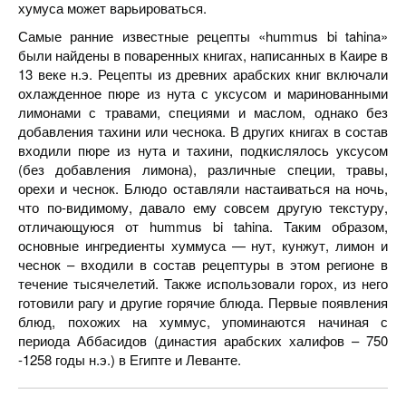
хумуса может варьироваться.
Самые ранние известные рецепты «hummus bi tahina»
были найдены в поваренных книгах, написанных в Каире в
13 веке н.э. Рецепты из древних арабских книг включали
охлажденное пюре из нута с уксусом и маринованными
лимонами с травами, специями и маслом, однако без
добавления тахини или чеснока. В других книгах в состав
входили пюре из нута и тахини, подкислялось уксусом
(без добавления лимона), различные специи, травы,
орехи и чеснок. Блюдо оставляли настаиваться на ночь,
что по-видимому, давало ему совсем другую текстуру,
отличающуюся от hummus bi tahina. Таким образом,
основные ингредиенты хуммуса — нут, кунжут, лимон и
чеснок – входили в состав рецептуры в этом регионе в
течение тысячелетий. Также использовали горох, из него
готовили рагу и другие горячие блюда. Первые появления
блюд, похожих на хуммус, упоминаются начиная с
периода Аббасидов (династия арабских халифов – 750
-1258 годы н.э.) в Египте и Леванте.