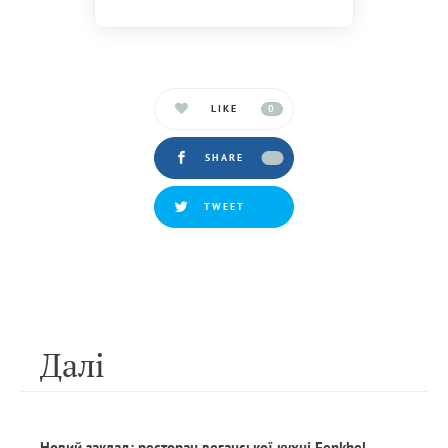
LIKE
0
SHARE
TWEET
Далi
Новий заклад: ресторан веганської кухні Fenkhel