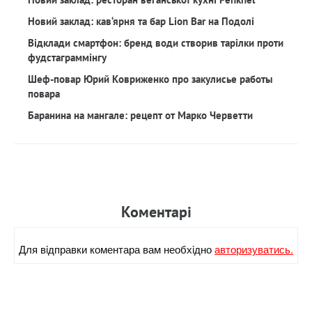
Новий заклад: кав‘ярня та бар Lion Bar на Подолі
Відклади смартфон: бренд води створив тарілки проти
фудстаграммінгу
Шеф-повар Юрий Ковриженко про закулисье работы
повара
Баранина на мангале: рецепт от Марко Черветти
Коментарi
Для вiдправки коментара вам необхiдно
авторизуватись.