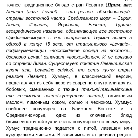
точнее традиционное блюдо стран Леванта (
Прим. авт.
Левант (англ.
Levant
) – это регион, объединяющий
страны восточной части Средиземного моря – Сирия,
Ливан, Израиль, Йордания, Египет, Турции,
географическое название, обозначающее все восточное
Средиземноморье с его островами. Термин вошел в
обиход в конце 15 века, от итальянского «
Levante
»,
подразумевающий «восхождение солнца на востоке»,
дословно
Levant
означает «восхождение». И не связано
со страной Ливан. Существует понятие Левантийская
кухня (анг. Levantine cuisine), то есть кухня стран
региона Левант
). Хуммус, в классической версии,
представляет из себя пюре из сваренного нута или других
бобовых, смешанных с тахини
(
тахини
\тахина\тхина
или сезамовая паста\кунжутная паста)
,
оливковым
маслом, лимонным соком, солью и чесноком. Хуммус
наиболее популярен на Ближнем Востоке и в
Средиземноморье, одно из ключевых блюд
ближневосточной кухни очень популярное по всему миру.
Хумус традиционно подается с питой, лавашем или
кукурузными чипсами. В зависимости от региона рецепт