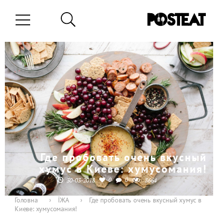
Где пробовать очень вкусный
хумус в Киеве: хумусомания!
0
0
30-03-2018
8664
Головна
›
ЇЖА
›
Где пробовать очень вкусный хумус в
Киеве: хумусомания!