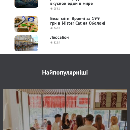
вкусной едой в мире
2592
Безлімітні бранчі за 199
грн в Mister Cat на Оболоні
3618
Лиссабон
3285
Найпопулярніші