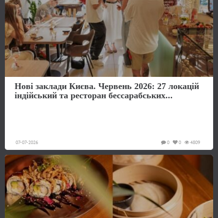
Нові заклади Києва. Червень 2026: 27 локацій
індійський та ресторан бессарабських...
07-07-2026
0
0
4809