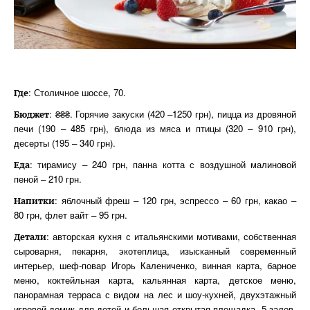
: Столичное шоссе, 70.
Где
: ₴₴₴. Горячие закуски (420 –1250 грн), пицца из дровяной
Бюджет
печи (190 – 485 грн), блюда из мяса и птицы (320 – 910 грн),
десерты (195 – 340 грн).
: тирамису – 240 грн, панна котта с воздушной малиновой
Еда
пеной – 210 грн.
: яблочный фреш – 120 грн, эспрессо – 60 грн, какао –
Напитки
80 грн, флет вайт – 95 грн.
: авторская кухня с итальянскими мотивами, собственная
Детали
сыроварня, пекарня, экотеплица, изысканный современный
интерьер, шеф-повар Игорь Калениченко, винная карта, барное
меню, коктейльная карта, кальянная карта, детское меню,
панорамная терраса с видом на лес и шоу-кухней, двухэтажный
игровой домик для детей и большая открытая площадка, 5 залов,