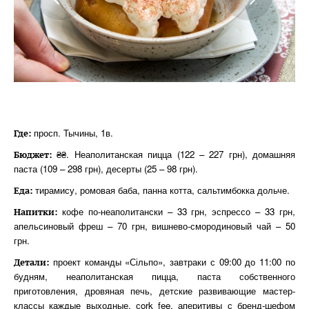
просп. Тычины, 1в.
Где:
₴₴. Неаполитанская пицца (122 – 227 грн), домашняя
Бюджет:
паста (109 – 298 грн), десерты (25 – 98 грн).
тирамису, ромовая баба, панна котта, сальтимбокка дольче.
Еда:
кофе по-неаполитански – 33 грн, эспрессо – 33 грн,
Напитки:
апельсиновый фреш – 70 грн, вишнево-смородиновый чай – 50
грн.
проект команды «Сільпо», завтраки с 09:00 до 11:00 по
Детали:
будням, неаполитанская пицца, паста собственного
приготовления, дровяная печь, детские развивающие мастер-
классы каждые выходные, сork fee, аперитивы с бренд-шефом