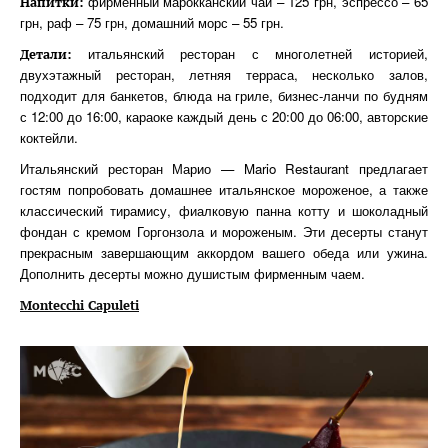
фирменный марокканский чай – 125 грн, эспрессо – 65
Напитки:
грн, раф – 75 грн, домашний морс – 55 грн.
итальянский ресторан с многолетней историей,
Детали:
двухэтажный ресторан, летняя терраса, несколько залов,
подходит для банкетов, блюда на гриле, бизнес-ланчи по будням
с 12:00 до 16:00, караоке каждый день с 20:00 до 06:00, авторские
коктейли.
Итальянский ресторан Марио — Mario Restaurant предлагает
гостям попробовать домашнее итальянское мороженое, а также
классический тирамису, фиалковую панна котту и шоколадный
фондан с кремом Горгонзола и мороженым. Эти десерты станут
прекрасным завершающим аккордом вашего обеда или ужина.
Дополнить десерты можно душистым фирменным чаем.
Montecchi Capuleti