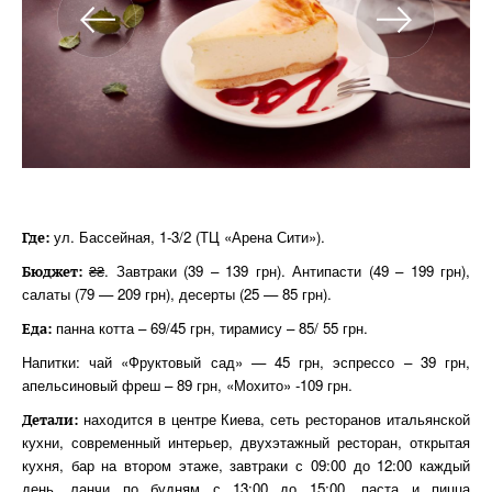
ул. Бассейная, 1-3/2 (ТЦ «Арена Сити»).
Где:
₴₴. Завтраки (39 – 139 грн). Антипасти (49 – 199 грн),
Бюджет:
салаты (79 — 209 грн), десерты (25 — 85 грн).
панна котта – 69/45 грн, тирамису – 85/ 55 грн.
Еда:
Напитки: чай «Фруктовый сад» — 45 грн, эспрессо – 39 грн,
апельсиновый фреш – 89 грн, «Мохито» -109 грн.
находится в центре Киева, сеть ресторанов итальянской
Детали:
кухни, современный интерьер, двухэтажный ресторан, открытая
кухня, бар на втором этаже, завтраки с 09:00 до 12:00 каждый
день, ланчи по будням с 13:00 до 15:00, паста и пицца