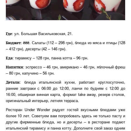
: ул. Большая Васильковская, 21.
Где
: ₴₴₴. Салаты (112 – 298 грн), блюда из мяса и птицы (128
Бюджет
– 412 грн), десерты (42 – 146 грн).
: тирамису – 128 грн, панна котта – 96 грн.
Еда
: эспрессо – 46 грн, американо – 46 грн, яблочный фреш
Напитки
– 80 грн, капучино – 56 грн.
: блюда итальянской кухни, работает круглосуточно,
Детали
ранние завтраки с 06:00 до 12:00, ланчи по будням с 12:00 до
16:00, обширная винная карта, формат take away, резерв столов,
оригинальный интерьер, летняя терраса.
Ресторан Under Wonder радует гостей вкусными блюдами уже
более 10 лет. Советуем вам попробовать здесь не только пасту и
другие фирменные блюда, но и десерты – в ресторане подают
итальянский тирамису и панна котту. Дополните свой заказ одним