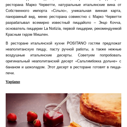
ресторана Марко Черветти, натуральные итальянские вина от
Собственного импорта «Сільпо», уникальная винная карта,
панорамный вид, меню ресторана совместно с Марко Черветти
разрабатывал всемирно известный пиццайоло – Энцо Кочча,
основатель пиццерии La Notizia, первой пиццерии, рекомендуемой
Красным гидом Мишлен.
В ресторане итальянской кухни POSITANO гостям предложат
неаполитанскую пиццу, пасту ручной работы, а также нежные
воздушные итальянские десерты. Советуем попробовать
оригинальный неаполитанский десерт «Сальтимбокка дольче» с
бананом и шоколадом. Этот десерт в ресторане готовят в пицца-
печи.
Vapiano