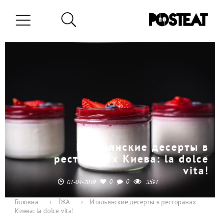
Итальянские десерты в
ресторанах Киева: la dolce
vita!
0
0
01-04-2019
3591
Головна
›
ЇЖА
›
Итальянские десерты в ресторанах
Киева: la dolce vita!