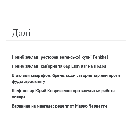
Далi
Новий заклад: ресторан веганської кухні Fenkhel
Новий заклад: кав‘ярня та бар Lion Bar на Подолі
Відклади смартфон: бренд води створив тарілки проти
фудстаграммінгу
Шеф-повар Юрий Ковриженко про закулисье работы
повара
Баранина на мангале: рецепт от Марко Черветти