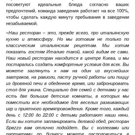
посоветуют идеальные блюда согласно ваших
предпочтений, команда заведения работает на все 100%,
чтобы сделать каждую минуту пребывания в заведении
незабываемой.
«
Наш ресторан – это, прежде всего, про итальянскую
кухню и атмосферу. Но мы готовим не только по
классическим итальянским рецептам. Мы хотим
показать гостям Италию такой, какой видим ее сами.
Наш новый ресторан находится в центре Киева, и мы
постарались создать комфортные условия для всех. Вы
можете заглянуть к нам на один из вкуснейших
завтраков, на равиоли, пасту ручной работы или пиццу
из дровяной печи в обеденное время, или забронировать
стол для ужина. Специально для семей с детками у нас
есть две большие детские комнаты, в которых мы
поместили все необходимое для веселых развивающих
игр и приятного времяпровождения. Кроме того, каждый
день с 12:00 до 22:00 с детьми работают наши няни.
Если вы хотите запланировать деловой обед, ресторан
Spezzo вам отлично подойдет. Вы с коллегами или
партнерами по бизнесу можете расположиться в