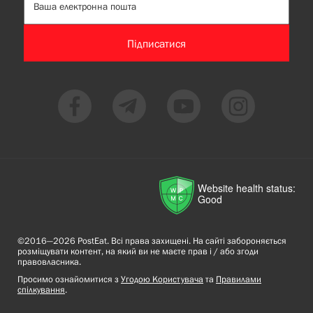
Підписатися
Website health status:
Good
©2016—2026 PostEat. Всі права захищені. На сайті забороняється
розміщувати контент, на який ви не маєте прав і / або згоди
правовласника.
Просимо ознайомитися з
Угодою Користувача
та
Правилами
спілкування
.