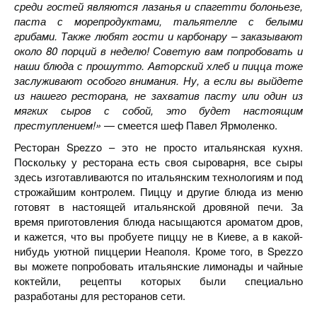
среди гостей являются лазанья и спагетти болоньезе,
паста с морепродуктами, тальятелле с белыми
грибами. Также любят гости и карбонару – заказывают
около 80 порций в неделю! Советую вам попробовать и
наши блюда с прошутто. Авторский хлеб и пицца тоже
заслуживают особого внимания. Ну, а если вы выйдете
из нашего ресторана, не захватив пасту или один из
мягких сыров с собой, это будет настоящим
преступлением!»
— смеется шеф Павел Ярмоленко.
Ресторан Spezzo – это не просто итальянская кухня.
Поскольку у ресторана есть своя сыроварня, все сыры
здесь изготавливаются по итальянским технологиям и под
строжайшим контролем. Пиццу и другие блюда из меню
готовят в настоящей итальянской дровяной печи. За
время приготовления блюда насыщаются ароматом дров,
и кажется, что вы пробуете пиццу не в Киеве, а в какой-
нибудь уютной пиццерии Неаполя. Кроме того, в Spezzo
вы можете попробовать итальянские лимонады и чайные
коктейли, рецепты которых были специально
разработаны для ресторанов сети.