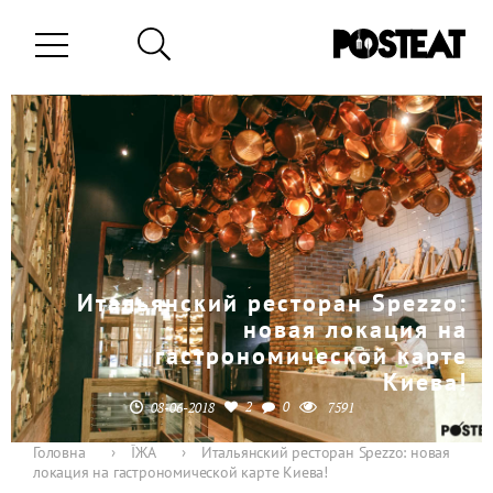
Итальянский ресторан Spezzo:
новая локация на
гастрономической карте
Киева!
2
0
08-06-2018
7591
Головна
›
ЇЖА
›
Итальянский ресторан Spezzo: новая
локация на гастрономической карте Киева!