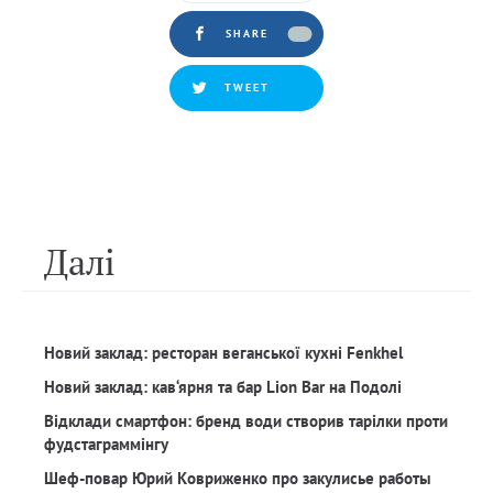
SHARE
TWEET
Далi
Новий заклад: ресторан веганської кухні Fenkhel
Новий заклад: кав‘ярня та бар Lion Bar на Подолі
Відклади смартфон: бренд води створив тарілки проти
фудстаграммінгу
Шеф-повар Юрий Ковриженко про закулисье работы