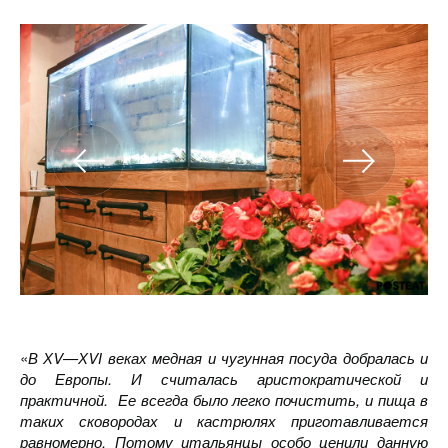
«
В
Х
V
—
Х
V
І
веках медная и чугунная посуда добралась и
до Европы. И считалась аристократической и
практичной. Ее всегда было легко почистить, и пища в
таких сковородах и кастрюлях приготавливается
равномерно. Потому итальянцы особо ценили данную