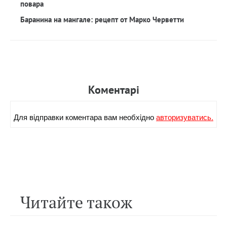
повара
Баранина на мангале: рецепт от Марко Черветти
Коментарi
Для вiдправки коментара вам необхiдно
авторизуватись.
Читайте також