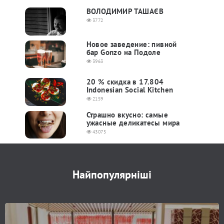
ВОЛОДИМИР ТАШАЄВ
3772
Новое заведение: пивной
бар Gonzo на Подоле
3963
20 % скидка в 17.804
Indonesian Social Kitchen
2159
Страшно вкусно: самые
ужасные деликатесы мира
43075
Найпопулярніші