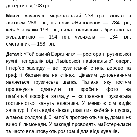
десерти від 108 грн.
Меню:
хачапурі імеретинський 238 грн, хінкалі з
лососем 288 грн, шашлик «Наполеон» — 284 грн,
кебаб з курки 198 грн, салат овочевий з бринзою та
журавлиною — 194 грн, чурчхела — 134 грн,
сметанник — 158 грн.
Деталі:
«Той самий Баранчик» — ресторан грузинської
кухні неподалік від Львівської національної опери.
Інтер’єр закладу – це грузинський стиль, дерево та
графіті баранчика на стінах. Цікавим доповненням
являється грузинська шапка Папаха, яку гостям
пропонують одягнути та зробити фото на
пам’ять.Філософія закладу – «справжня грузинська
гостинність», кажуть власники. У меню є сім видів
хачапурі і пʼять видів хінкалі, шашлик, кебаби й шурпа,
а також солодощі. З напоїв пропонують чачу, домашнє
вино й лимонади. У закладі проводять майстер-класи
та часто влаштовують розіграші для відвідувачів.