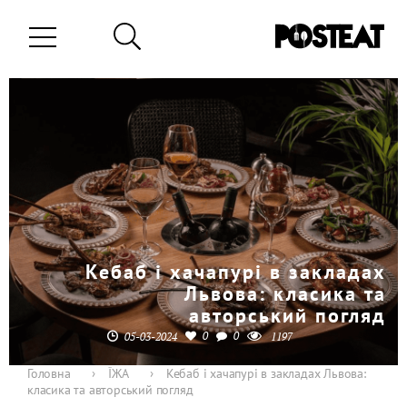
Кебаб і хачапурі в закладах
Львова: класика та
авторський погляд
0
0
05-03-2024
1197
Головна
›
ЇЖА
›
Кебаб і хачапурі в закладах Львова:
класика та авторський погляд