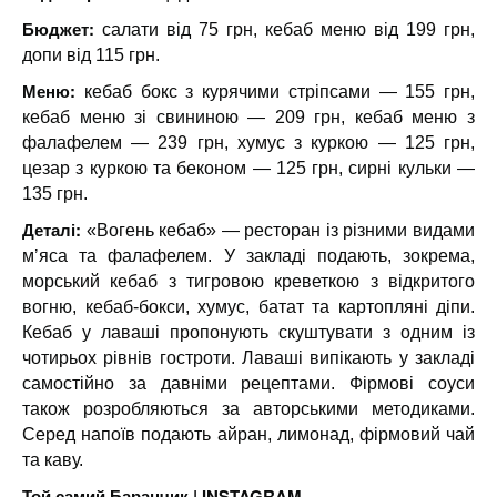
Бюджет:
салати від 75 грн, кебаб меню від 199 грн,
допи від 115 грн.
Меню:
кебаб бокс з курячими стріпсами — 155 грн,
кебаб меню зі свининою — 209 грн, кебаб меню з
фалафелем — 239 грн, хумус з куркою — 125 грн,
цезар з куркою та беконом — 125 грн, сирні кульки —
135 грн.
Деталі:
«Вогень кебаб» — ресторан із різними видами
мʼяса та фалафелем. У закладі подають, зокрема,
морський кебаб з тигровою креветкою з відкритого
вогню, кебаб-бокси, хумус, батат та картопляні діпи.
Кебаб у лаваші пропонують скуштувати з одним із
чотирьох рівнів гостроти. Лаваші випікають у закладі
самостійно за давніми рецептами. Фірмові соуси
також розробляються за авторськими методиками.
Серед напоїв подають айран, лимонад, фірмовий чай
та каву.
Той самий Баранчик |
INSTAGRAM