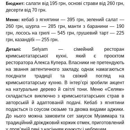
Бюджет:
салати від 195 грн, основі страви від 260 грн,
десерти від 70 грн.
Меню:
кебаб з ягнятини — 395 грн, зелений салат —
260 грн, шурпа — 285 грн, манти з баранини — 190
грн, лосось на грилі — 545 грн, грушевий тарт — 225
грн, казандібі — 255 грн.
Деталі:
Selyam
— сімейний ресторан
кримськотатарської кухні, який є проєктом
ресторатора Алекса Купера. Власники не претендують
на звання автентичного закладу, однак намагаються
поєднати традиції та свіжий погляд на
кримськотатарську кухню. В інтер’єрі зробили акцент
на натуральне дерево й світлі тони. Меню «Селям»
складається виключно з кримськотатарських страв в
авторській й адаптованій подачі. Кебаб з ягнятини
подається із соусом сюзьме та двома видами аджики.
До нього можна замовити сет закусок Муаммара та
традиційний дріжджовий коржик отмек, приготовлений
у дров’яній печі
з насінням кунжуту і чебрецем.