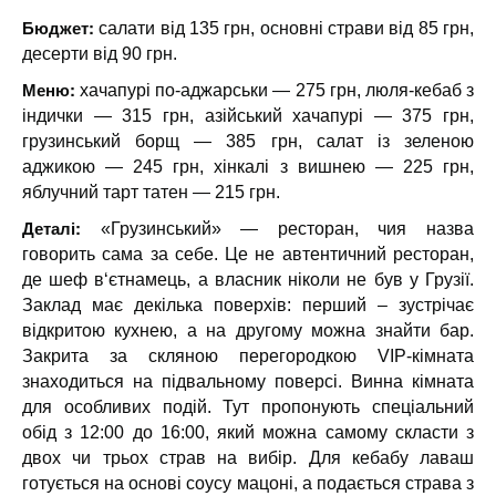
Бюджет:
салати від 135 грн, основні страви від 85 грн,
десерти від 90 грн.
Меню:
хачапурі по-аджарськи — 275 грн, люля-кебаб з
індички — 315 грн, азійський хачапурі — 375 грн,
грузинський борщ — 385 грн, салат із зеленою
аджикою — 245 грн, хінкалі з вишнею — 225 грн,
яблучний тарт татен — 215 грн.
Деталі:
«Грузинський» — ресторан, чия назва
говорить сама за себе. Це не автентичний ресторан,
де шеф в‘єтнамець, а власник ніколи не був у Грузії.
Заклад має декілька поверхів: перший – зустрічає
відкритою кухнею, а на другому можна знайти бар.
Закрита за скляною перегородкою VIP-кімната
знаходиться на підвальному поверсі. Винна кімната
для особливих подій. Тут пропонують спеціальний
обід з 12:00 до 16:00, який можна самому скласти з
двох чи трьох страв на вибір. Для кебабу лаваш
готується на основі соусу мацоні, а подається страва з