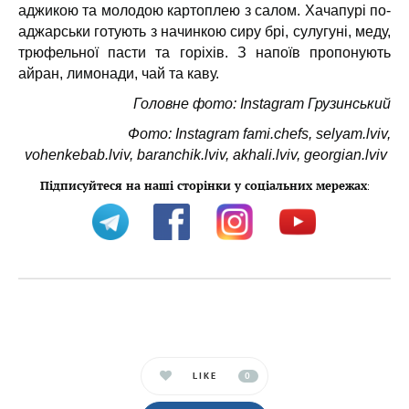
аджикою та молодою картоплею з салом. Хачапурі по-
аджарськи готують з начинкою сиру брі, сулугуні, меду,
трюфельної пасти та горіхів. З напоїв пропонують
айран, лимонади, чай та каву.
Головне фото: Instagram Грузинський
Фото: Instagram fami.chefs, selyam.lviv,
vohenkebab.lviv, baranchik.lviv, akhali.lviv, georgian.lviv
Підписуйтеся на наші сторінки у соціальних мережах
:
LIKE
0