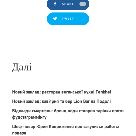
SHARE
TWEET
Далi
Новий заклад: ресторан веганської кухні Fenkhel
Новий заклад: кав‘ярня та бар Lion Bar на Подолі
Відклади смартфон: бренд води створив тарілки проти
фудстаграммінгу
Шеф-повар Юрий Ковриженко про закулисье работы
повара