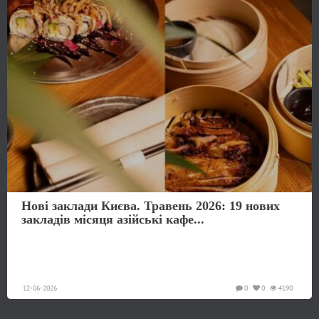
Нові заклади Києва. Травень 2026: 19 нових
закладів місяця азійські кафе...
12-06-2026
0
0
4190