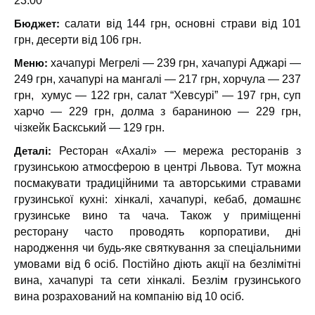
23:00
Бюджет:
салати від 144 грн, основні страви від 101
грн, десерти від 106 грн.
Меню:
хачапурі Мегрелі — 239 грн, хачапурі Аджарі —
249 грн, хачапурі на мангалі — 217 грн, хорчула — 237
грн,
хумус — 122 грн, салат “Хевсурі” — 197 грн, суп
харчо — 229 грн, долма з бараниною — 229 грн,
чізкейк Баскський — 129 грн.
Деталі:
Ресторан «Ахалі» — мережа ресторанів з
грузинською атмосферою в центрі Львова. Тут можна
посмакувати традиційними та авторськими стравами
грузинської кухні: хінкалі, хачапурі, кебаб, домашнє
грузинське вино та чача. Також у приміщенні
ресторану часто проводять корпоративи, дні
народження чи будь-яке святкування за спеціальними
умовами від 6 осіб. Постійно діють акції на безлімітні
вина, хачапурі та сети хінкалі. Безлім грузинського
вина розрахований на компанію від 10 осіб.