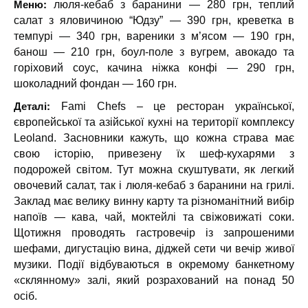
Меню:
люля-кебаб з баранини — 280 грн, теплий
салат з яловичиною “Юдзу” — 390 грн, креветка в
темпурі — 340 грн, вареники з м’ясом — 190 грн,
банош — 210 грн, боул-поле з вугрем, авокадо та
горіховий соус, качина ніжка конфі — 290 грн,
шоколадний фондан — 160 грн.
Деталі:
Fami Chefs – це ресторан української,
європейської та азійської кухні на території комплексу
Leoland. Засновники кажуть, що кожна страва має
свою історію, привезену їх шеф-кухарями з
подорожей світом. Тут можна скуштувати, як легкий
овочевий салат, так і люля-кебаб з баранини на грилі.
Заклад має велику винну карту та різноманітний вибір
напоїв — кава, чай, моктейлі та свіжовижаті соки.
Щотижня проводять гастровечір із запрошеними
шефами, дигустацію вина, діджей сети чи вечір живої
музики. Події відбуваються в окремому банкетному
«склянному» залі, який розрахований на понад 50
осіб.