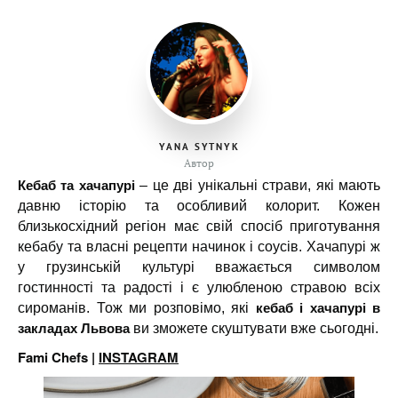
YANA SYTNYK
Автор
Кебаб та хачапурі
– це дві унікальні страви, які мають
давню історію та особливий колорит. Кожен
близькосхідний регіон має свій спосіб приготування
кебабу та власні рецепти начинок і соусів. Хачапурі ж
у грузинській культурі вважається символом
гостинності та радості і є улюбленою стравою всіх
кебаб і хачапурі в
сироманів. Тож ми розповімо, які
закладах Львова
ви зможете скуштувати вже сьогодні.
Fami Chefs |
INSTAGRAM