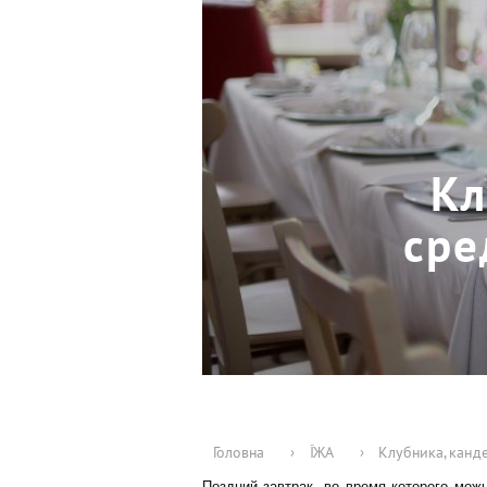
Кл
сре
Головна
›
ЇЖА
›
Клубника, канд
Поздний завтрак, во время которого мож