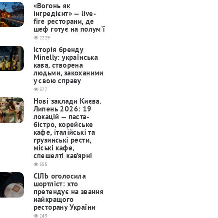
«Вогонь як
інгредієнт» — live-
fire ресторани, де
шеф готує на полум’ї
2229
Історія бренду
Minelly: українська
кава, створена
людьми, закоханими
у свою справу
377
Нові заклади Києва.
Липень 2026: 19
локацій — паста-
бістро, корейське
кафе, італійські та
грузинські рести,
міські кафе,
спешелті кав’ярні
355
СІЛЬ оголосила
шортліст: хто
претендує на звання
найкращого
ресторану України
249