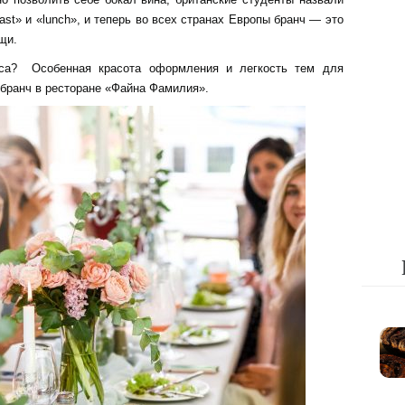
st» и «lunch», и теперь во всех странах Европы бранч — это
щи.
куса? Особенная красота оформления и легкость тем для
 бранч в ресторане «Файна Фамилия».