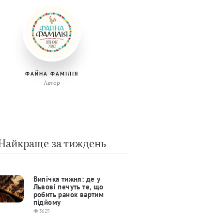
ФАЙНА ФАМІЛІЯ
Автор
Найкраще за тиждень
Випічка тижня: де у
Львові печуть те, що
робить ранок вартим
підйому
3629