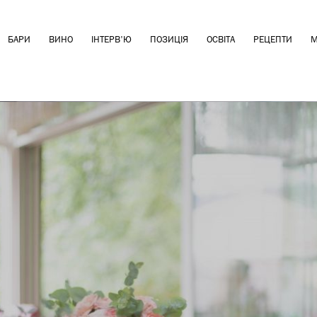
БАРИ
ВИНО
ІНТЕРВ'Ю
ПОЗИЦІЯ
ОСВІТА
РЕЦЕПТИ
М