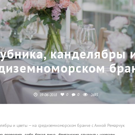
убника, канделябры и
диземноморском бран
0
0
19-06-2018
2693
елябры и цветы — на средиземноморском бранче с Анной Ремарчук
но позволить себе бокал вина, британские студенты назвали