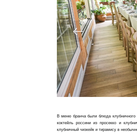
В меню бранча были блюда клубничного с
коктейль россини из просекко и клуб
клубничный чизкейк и тирамису в необычн