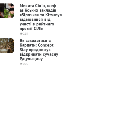
Микита Сілін, шеф
азійських закладів
«Зірочка» та Kitsunya
відмовився від
участі в рейтингу
премії СІЛЬ
218
Як закохатися в
Карпати: Concept
Stay продовжує
відкривати сучасну
Гуцульщину
205