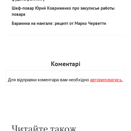
Шеф-повар Юрий Ковриженко про закулисье работы
повара
Баранина на мангале: рецепт от Марко Черветти
Коментарi
Для вiдправки коментара вам необхiдно
авторизуватись.
Читайте також