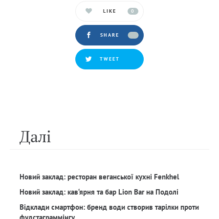
LIKE
0
SHARE
TWEET
Далi
Новий заклад: ресторан веганської кухні Fenkhel
Новий заклад: кав‘ярня та бар Lion Bar на Подолі
Відклади смартфон: бренд води створив тарілки проти
фудстаграммінгу