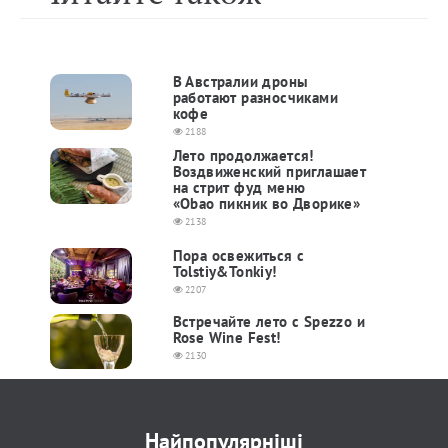
В Австралии дроны
работают разносчиками
кофе
2188
Лето продолжается!
Воздвиженский приглашает
на стрит фуд меню
«Obao пикник во Дворике»
2138
Пора освежиться с
Tolstiy&Tonkiy!
2207
Встречайте лето с Spezzo и
Rose Wine Fest!
2130
Найпопулярніші