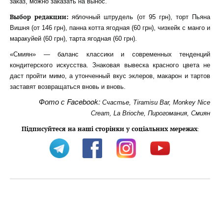
заказ, можно заказать на вынос.
Выбор редакции:
яблочный штрудель (от 95 грн), торт Пьяна
Вишня (от 146 грн), панна котта ягодная (60 грн), чизкейк с манго и
маракуйей (60 грн), тарта ягодная (60 грн).
«Смиян» — баланс классики и современных тенденций
кондитерского искусства. Знаковая вывеска красного цвета не
даст пройти мимо, а утонченный вкус эклеров, макарон и тартов
заставят возвращаться вновь и вновь.
Фото с Facebook:
Счастье,
Tiramisu Bar,
Monkey Nice
Cream,
La Brioche,
Пирогомания,
Смиян
Підписуйтеся на наші сторінки у соціальних мережах
: