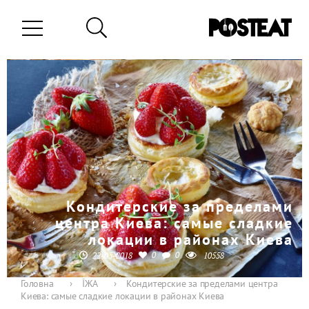
Кондитерские за пределами
центра Киева: самые сладкие
локации в районах Киева
0
0
22-05-2018
10558
Головна
›
ЇЖА
›
Кондитерские за пределами центра
Киева: самые сладкие локации в районах Киева