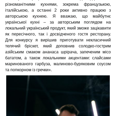
різноманітними кухнями, зокрема французькою,
італійською, а останні 2 роки активно працюю з
авторською кухнею. Я вважаю, що майбутнє
української кухні – за авторським поглядом на
локальний український продукт, який зможе зацікавити
як пересічного, так і досвідченого гостя ресторану.
Для конкурсу я вирішив приготувати некласичний
телячий бріскет, який доповнив солодко-гострим
азійським смаком ананаса шрірача, запеченим місо
бататом, а також локальними акцентами: слайсами
маринованого гарбуза, малиново-буряковим соусом
та попкорном із гречки».