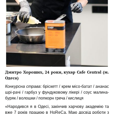
Дмитро Хороших, 24 роки, кухар Cafe Central (м.
Одеса)
Конкурсна страва
: бріскетт / крем місо-батат / ананас
шрі-рачі / гарбуз у фундуковому лікері / соус малина-
буряк / волошки / попкорн греча / кислиця
«Народився я в Одесі, закінчив харчову академію та
вже 7 років працюю в HoReCa. Маю досвід роботи з