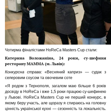
Чотирма фіналістами HoReCa Masters Cup стали:
Катерина Воложаніна, 24 роки, су-шефиня
ресторану МАММА (м. Львів):
Конкурсна страва:
«Весняний каприз» — судак з
селеровим соусом та овочевим соте
«Я родом з Тернополя, загалом маю більше 6 років
досвіду в HoReCa і вже 1,5 роки працюю су-шефинею
у Львові. HoReCa Masters Cup не перший конкурс, в
якому беру участь, але щоразу я спираюсь на головну
цінність української кухні — сезонність та локальність.