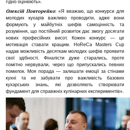
гідно оцінюють».
Олексій Повторейко
: «Я вважаю, що конкурси для
молодих кухарів важливо проводити, адже вони
формують у майбутніх шефів самоцінність та
розуміння, що постійний розвиток дає змогу досягати
нових професійних висот. Кожен конкурс — це
мотивація ставати кращим. HoReCa Masters Cup
надав можливість десяткам молодих шефів проявити
свої здібності. Фіналісти дуже старались, проте
помітно нервували, через що припускались певних
помилок. Моя порада — залишати емоції за стінами
кухні та не забувати про важливість базових
кухарських знань, які дозволяють створювати
фундамент для справжніх кулінарних експериментів».