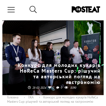
Конкурс для молодих кухарів
HoReCa Masters Cup: рішучий
та авторський погляд на
гастрономію
2
0
28-03-2024
8590
Головна
›
ЇЖА
›
Конкурс для молодих кухарів HoReCa
Masters Cup: рішучий та авторський погляд на гастрономію