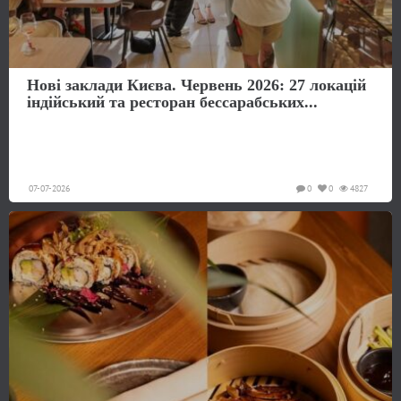
Нові заклади Києва. Червень 2026: 27 локацій
індійський та ресторан бессарабських...
07-07-2026
0
0
4827