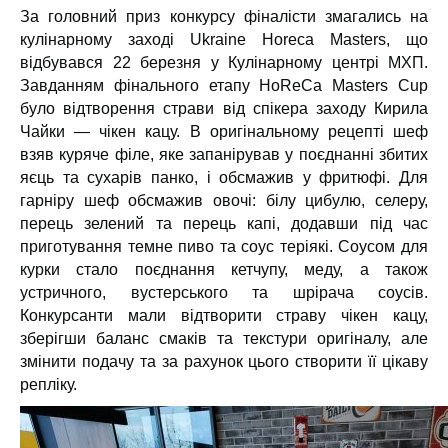
За головний приз конкурсу фіналісти змагались на
кулінарному заході Ukraine Horeca Masters, що
відбувався 22 березня у Кулінарному центрі МХП.
Завданням фінального етапу HoReCa Masters Cup
було відтворення страви від спікера заходу Кирила
Чайки — чікен кацу. В оригінальному рецепті шеф
взяв куряче філе, яке запанірував у поєднанні збитих
яєць та сухарів панко, і обсмажив у фритюфі. Для
гарніру шеф обсмажив овочі: білу цибулю, селеру,
перець зелений та перець капі, додавши під час
приготування темне пиво та соус теріякі. Соусом для
курки стало поєднання кетчупу, меду, а також
устричного, вустерського та шрірача соусів.
Конкурсанти мали відтворити страву чікен кацу,
зберігши баланс смаків та текстури оригіналу, але
змінити подачу та за рахунок цього створити її цікаву
репліку.