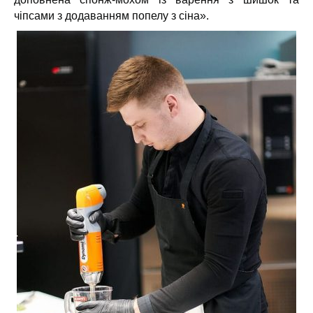
чіпсами з додаванням попелу з сіна».