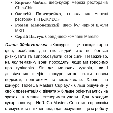
Кирило Чайка
, шеф-кухар мережі ресторанів
Chin-Chin
Олексій Повторейко
, співвласник мережі
ресторанів «НАЖИВО»
Роман Маковецький
, шеф Кулінарної школи
МХП
Сергій Пастух
, бренд-шеф компанії Maresto
Олена Жаботинська
: «Конкурси – це завжди гарна
ідея, особливо для тих людей, хто не боїться
ризикувати та випробовувати свої сили. Неважливо,
на яку тематику вони проходять, якщо ми говоримо
про кулінарію. Як для молодих кухарів, так і
досвідчених шефів конкурс може стати новим
подихом, поштовхом та можливістю. Хлопці на
конкурсі HoReCa Masters Cup були більш рішучими у
своїх презентаціях, дівчата ж більше орієнтувались на
зразок та менше експериментували. Для молодих
кухарів конкурс HoReCa Masters Cup став справжнім
стимулом та натхненням, і дав розуміння, що їх роботу