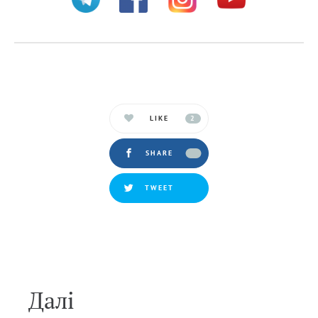
LIKE
2
SHARE
TWEET
Далi