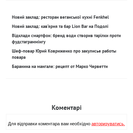
Новий заклад: ресторан веганської кухні Fenkhel
Новий заклад: кав‘ярня та бар Lion Bar на Подолі
Відклади смартфон: бренд води створив тарілки проти
фудстаграммінгу
Шеф-повар Юрий Ковриженко про закулисье работы
повара
Баранина на мангале: рецепт от Марко Черветти
Коментарi
Для вiдправки коментара вам необхiдно
авторизуватись.