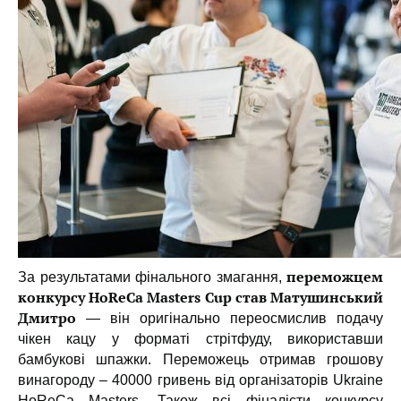
переможцем
За результатами фінального змагання,
конкурсу HoReCa Masters Cup став Матушинський
Дмитро
— він оригінально переосмислив подачу
чікен кацу у форматі стрітфуду, використавши
бамбукові шпажки. Переможець отримав грошову
винагороду – 40000 гривень від організаторів Ukraine
HoReCa Masters. Також всі фіналісти конкурсу