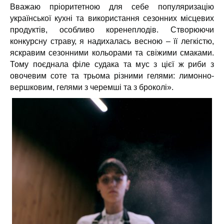
Вважаю пріоритетною для себе популяризацію
української кухні та використання сезонних місцевих
продуктів, особливо коренеплодів. Створюючи
конкурсну страву, я надихалась весною – її легкістю,
яскравим сезонними кольорами та свіжими смаками.
Тому поєднала філе судака та мус з цієї ж риби з
овочевим соте та трьома різними гелями: лимонно-
вершковим, гелями з черемші та з броколі».