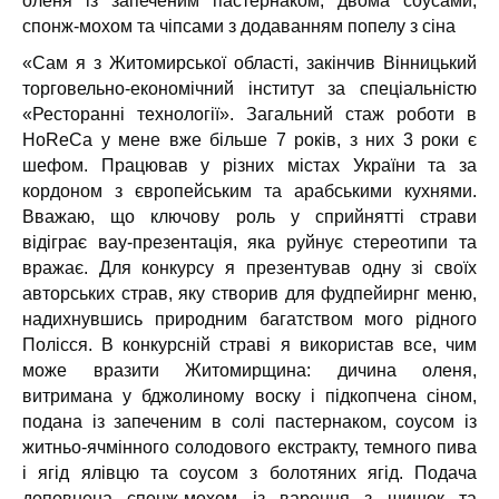
оленя із запеченим пастернаком, двома соусами,
спонж-мохом та чіпсами з додаванням попелу з сіна
«Сам я з Житомирської області, закінчив Вінницький
торговельно-економічний інститут за спеціальністю
«Ресторанні технології». Загальний стаж роботи в
HoReCa у мене вже більше 7 років, з них 3 роки є
шефом. Працював у різних містах України та за
кордоном з європейським та арабськими кухнями.
Вважаю, що ключову роль у сприйнятті страви
відіграє вау-презентація, яка руйнує стереотипи та
вражає. Для конкурсу я презентував одну зі своїх
авторських страв, яку створив для фудпейирнг меню,
надихнувшись природним багатством мого рідного
Полісся. В конкурсній страві я використав все, чим
може вразити Житомирщина: дичина оленя,
витримана у бджолиному воску і підкопчена сіном,
подана із запеченим в солі пастернаком, соусом із
житньо-ячмінного солодового екстракту, темного пива
і ягід ялівцю та соусом з болотяних ягід. Подача
доповнена спонж-мохом із варення з шишок та