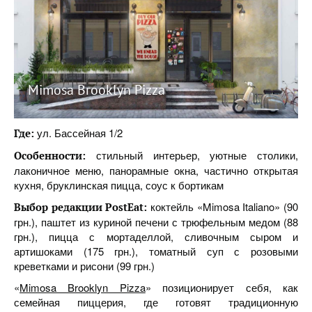
Mimosa Brooklyn Pizza
ул. Бассейная 1/2
Где:
стильный интерьер, уютные столики,
Особенности:
лаконичное меню, панорамные окна, частично открытая
кухня, бруклинская пицца, соус к бортикам
коктейль «Mimosa Italiano» (90
Выбор редакции
PostEat
:
грн.), паштет из куриной печени с трюфельным медом (88
грн.), пицца с мортаделлой, сливочным сыром и
артишоками (175 грн.), томатный суп с розовыми
креветками и рисони (99 грн.)
«
Mimosa Brooklyn Pizza
» позиционирует себя, как
семейная пиццерия, где готовят традиционную