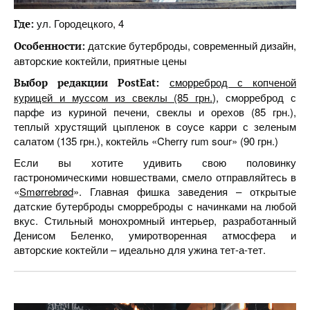
ул. Городецкого, 4
Где:
датские бутерброды, современный дизайн,
Особенности:
авторские коктейли, приятные цены
сморреброд с копченой
Выбор редакции
PostEat
:
курицей и муссом из свеклы (85 грн.)
, сморреброд с
парфе из куриной печени, свеклы и орехов (85 грн.),
теплый хрустящий цыпленок в соусе карри с зеленым
салатом (135 грн.), коктейль «Cherry rum sour» (90 грн.)
Если вы хотите удивить свою половинку
гастрономическими новшествами, смело отправляйтесь в
«
Smørrebrød
». Главная фишка заведения – открытые
датские бутерброды сморреброды с начинками на любой
вкус. Стильный монохромный интерьер, разработанный
Денисом Беленко, умиротворенная атмосфера и
авторские коктейли – идеально для ужина тет-а-тет.