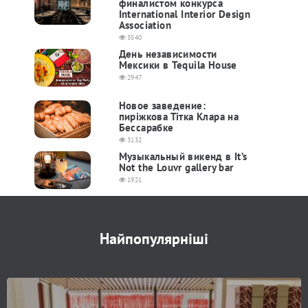
финалистом конкурса
International Interior Design
Association
3540
День независимости
Мексики в Tequila House
2947
Новое заведение:
пиріжкова Тітка Клара на
Бессарабке
3132
Музыкальный викенд в It’s
Not the Louvr gallery bar
1921
Найпопулярніші