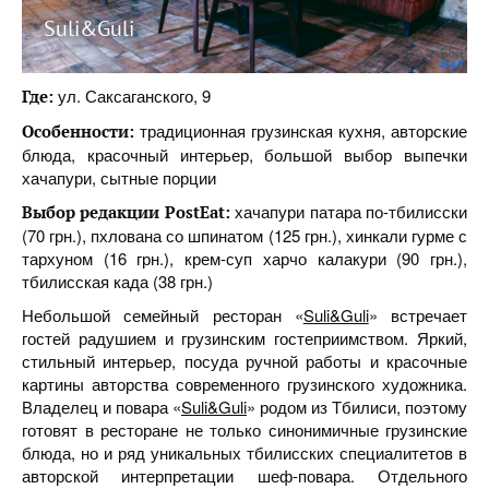
Suli&Guli
ул. Саксаганского, 9
Где:
традиционная грузинская кухня, авторские
Особенности:
блюда, красочный интерьер, большой выбор выпечки
хачапури, сытные порции
хачапури патара по-тбилисски
Выбор редакции
PostEat
:
(70 грн.), пхлована со шпинатом (125 грн.), хинкали гурме с
тархуном (16 грн.), крем-суп харчо калакури (90 грн.),
тбилисская када (38 грн.)
Небольшой семейный ресторан «
Suli&Guli
» встречает
гостей радушием и грузинским гостеприимством. Яркий,
стильный интерьер, посуда ручной работы и красочные
картины авторства современного грузинского художника.
Владелец и повара «
Suli&Guli
» родом из Тбилиси, поэтому
готовят в ресторане не только синонимичные грузинские
блюда, но и ряд уникальных тбилисских специалитетов в
авторской интерпретации шеф-повара. Отдельного