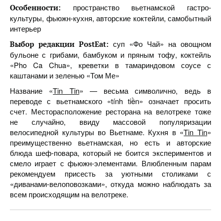
пространство вьетнамской гастро-
Особенности:
культуры, фьюжн-кухня, авторские коктейли, самобытный
интерьер
суп «Фо Чай» на овощном
Выбор редакции
PostEat
:
бульоне с грибами, бамбуком и пряным тофу, коктейль
«Pho Ca Chua», креветки в тамариндовом соусе с
каштанами и зеленью «Том Ме»
Название «
Tin Tin
» — весьма символично, ведь в
переводе с вьетнамского «tính tiền» означает просить
счет. Месторасположение ресторана на велотреке тоже
не случайно, ввиду массовой популяризации
велосипедной культуры во Вьетнаме. Кухня в «
Tin Tin
»
преимущественно вьетнамская, но есть и авторские
блюда шеф-повара, который не боится экспериментов и
смело играет с фьюжн-элементами. Влюбленным парам
рекомендуем присесть за уютными столиками с
«диванами-велоповозками», откуда можно наблюдать за
всем происходящим на велотреке.