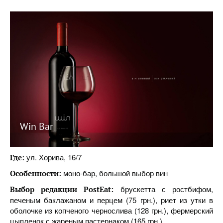
Win Bar
ул. Хорива, 16/7
Где:
моно-бар, большой выбор вин
Особенности:
брускетта с ростбифом,
Выбор редакции
PostEat
:
печеным баклажаном и перцем (75 грн.), риет из утки в
оболочке из копченого чернослива (128 грн.), фермерский
цыпленок с жареным пастернаком (165 грн.)