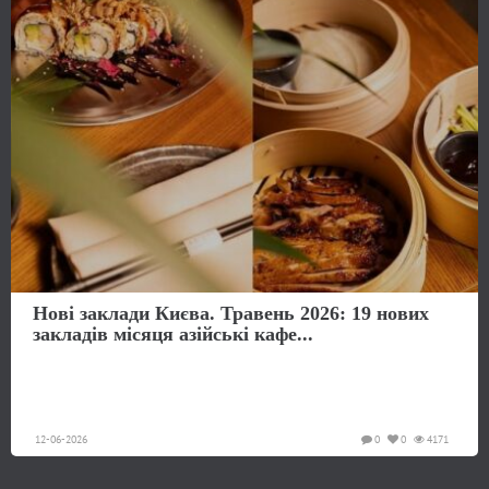
Нові заклади Києва. Травень 2026: 19 нових
закладів місяця азійські кафе...
12-06-2026
0
0
4171