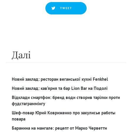
TWEET
Далi
Новий заклад: ресторан веганської кухні Fenkhel
Новий заклад: кав‘ярня та бар Lion Bar на Подолі
Відклади смартфон: бренд води створив тарілки проти
фудстаграммінгу
Шеф-повар Юрий Ковриженко про закулисье работы
повара
Баранина на мангале: рецепт от Марко Черветти