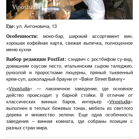
Vinostudia
ул. Антоновича, 13
Где:
моно-бар, широкий ассортимент вин,
Особенности:
хорошая кофейная карта, свежая выпечка, полноценное
меню кухни
сэндвич с ростбифом су-вид,
Выбор редакции
PostEat
:
домашним соусом песто, итальянским сыром таледжио,
рукколой и проростками люцерны, пряный тыквенный
крем-суп, шоколадный брауни от «Baker Street Bakery»
«
Vinostudia
» — лаконичное заведение, где основное
действо происходит у барной стойки. В отличие от
классических винных баров, интерьер «
Vinostudia
»
выполнен в теплых бежевых тонах, мебель из светлого
дерева и множество зелени. Еще одна особенность
заведения – винная комната, где собраны позиции с
разных стран мира.