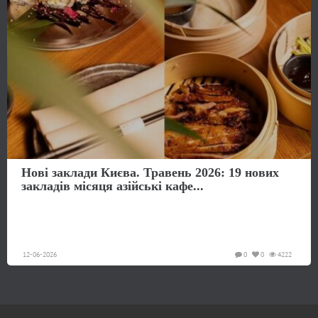
Нові заклади Києва. Травень 2026: 19 нових
закладів місяця азійські кафе...
12-06-2026
0
0
4222