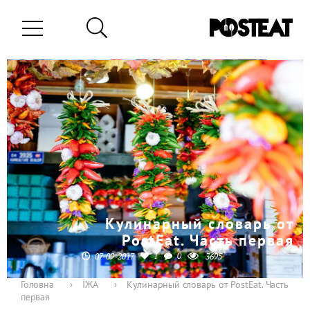
Кулинарный словарь от
PostEat. Часть первая
1
0
07-09-2017
3695
Головна
›
ЇЖА
›
Кулинарный словарь от PostEat. Часть
первая