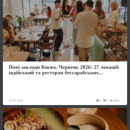
Нові заклади Києва. Червень 2026: 27 локацій
індійський та ресторан бессарабських...
07-07-2026
0
0
4854