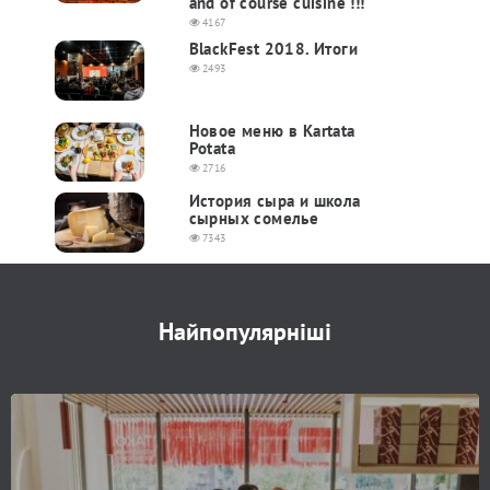
and of course cuisine !!!
4167
BlackFest 2018. Итоги
2493
Новое меню в Kartata
Potata
2716
История сыра и школа
сырных сомелье
7343
Найпопулярніші