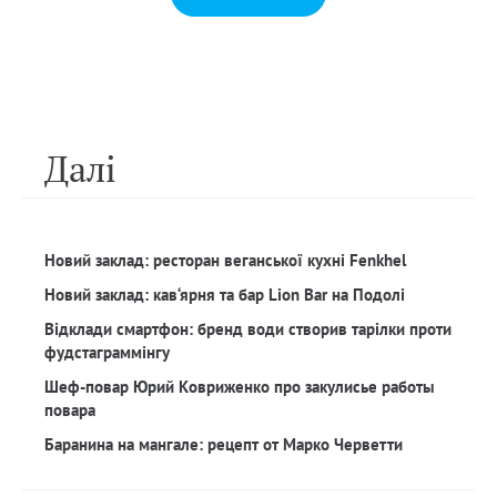
Далi
Новий заклад: ресторан веганської кухні Fenkhel
Новий заклад: кав‘ярня та бар Lion Bar на Подолі
Відклади смартфон: бренд води створив тарілки проти
фудстаграммінгу
Шеф-повар Юрий Ковриженко про закулисье работы
повара
Баранина на мангале: рецепт от Марко Черветти