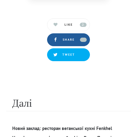
LIKE
2
SHARE
TWEET
Далi
Новий заклад: ресторан веганської кухні Fenkhel