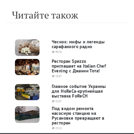
Читайте також
Чеснок: мифы и легенды
сарафанного радио
9076
Ресторан Spezzo
приглашает на Italian Chef
Evening с Джанни Тота!
2367
Главное событие Украины
для HoReCa-крупнейшая
выставка FoReCH
5207
Под видом ремонта
насосную станцию на
Русановке превращают в
ресторан
2313