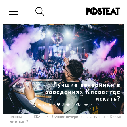
Лучшие вечеринки в
заведениях Киева: где
искать?
2
0
07-11-2017
10677
Головна
›
ЇЖА
›
Лучшие вечеринки в заведениях Киева:
где искать?