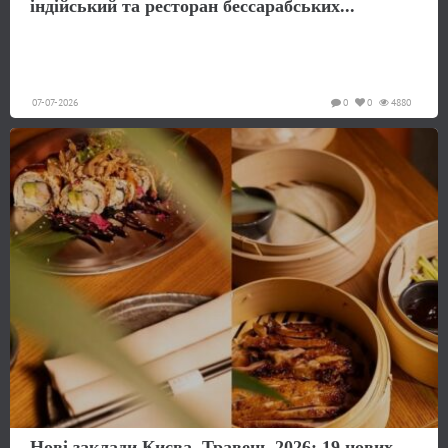
індійський та ресторан бессарабських...
07-07-2026
0
0
4880
Нові заклади Києва. Травень 2026: 19 нових