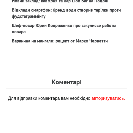
Новий заклад: кав‘ярня та бар Lion Bar на Подолі
Відклади смартфон: бренд води створив тарілки проти
фудстаграммінгу
Шеф-повар Юрий Ковриженко про закулисье работы
повара
Баранина на мангале: рецепт от Марко Черветти
Коментарi
Для вiдправки коментара вам необхiдно
авторизуватись.