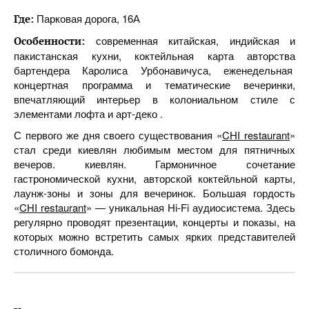
Парковая дорога, 16А
Где:
современная китайская, индийская и
Особенности:
пакистанская кухни, коктейльная карта авторства
бартендера Каролиса Урбонавичуса, еженедельная
концертная программа и тематические вечеринки,
впечатляющий интерьер в колониальном стиле с
элементами лофта и арт-деко .
С первого же дня своего существования «
CHI restaurant
»
стал среди киевлян любимым местом для пятничных
вечеров. киевлян. Гармоничное сочетание
гастрономической кухни, авторской коктейльной карты,
лаунж-зоны и зоны для вечеринок. Большая гордость
«
CHI restaurant
» — уникальная Hi-Fi аудиосистема. Здесь
регулярно проводят презентации, концерты и показы, на
которых можно встретить самых ярких представителей
столичного бомонда.