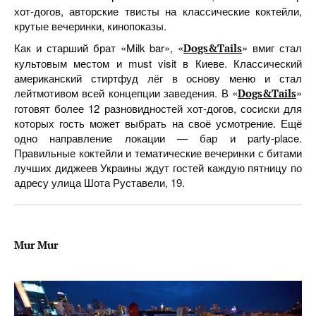
хот-догов, авторские твисты на классические коктейли,
крутые вечеринки, кинопоказы.
Как и старший брат «Milk bar», «
» вмиг стал
Dogs&Tails
культовым местом и must visit в Киеве. Классический
американский стиртфуд лёг в основу меню и стал
лейтмотивом всей концепции заведения. В «
»
Dogs&Tails
готовят более 12 разновидностей хот-догов, сосиски для
которых гость может выбрать на своё усмотрение. Ещё
одно направление локации — бар и party-place.
Правильные коктейли и тематические вечеринки с битами
лучших диджеев Украины ждут гостей каждую пятницу по
адресу улица Шота Руставели, 19.
Mur Mur