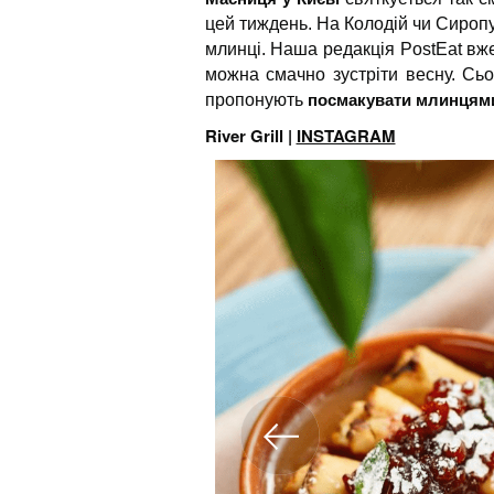
цей тиждень. На Колодій чи Сиропу
млинці. Наша редакція PostEat в
можна смачно зустріти весну. Сьо
посмакувати млинцями 
пропонують
River Grill |
INSTAGRAM