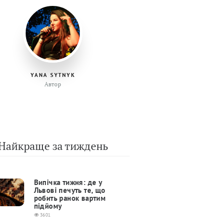
YANA SYTNYK
Автор
Найкраще за тиждень
Випічка тижня: де у
Львові печуть те, що
робить ранок вартим
підйому
3601