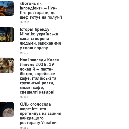
«Вогонь як
інгредієнт» — live-
fire ресторани, де
шеф готує на полум’ї
2210
Історія бренду
Minelly: українська
кава, створена
людьми, закоханими
у свою справу
355
Нові заклади Києва.
Липень 2026: 19
локацій — паста-
бістро, корейське
кафе, італійські та
грузинські рести,
міські кафе,
спешелті кав’ярні
325
СІЛЬ оголосила
шортліст: хто
претендує на звання
найкращого
ресторану України
231