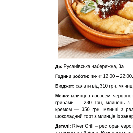
Де:
Русанівська набережна, 3а
Години роботи:
пн-чт 12:00 – 22:00,
Бюджет:
салати від 310 грн, млинці
Меню:
млинці з лососем, червоною
грибами — 280 грн, млинець з 
кремом — 350 грн, млинці з рв
шоколадний торт з млинців із зава
Деталі:
River Grill – ресторан євр
та видом на Дніпро. Вечорами у за