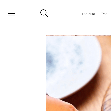
НОВИНИ
ЇЖА