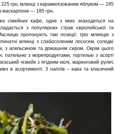
225 грн, млинці з карамелізованим яблуком — 185
 з маскарпоне — 185 грн.
 сімейних кафе, одне з яких знаходиться на
кладається з популярних страв європейської та
асницю пропонують такі позиції: тріо млинців з
пинатні млинці з слабосоленим лососем, солодкі
м, з апельсином та домашнім сиром. Окрім цього
и, пательню з морепродуктами, тортилью з асорті
баскський чізкейк з ягідним кюлі, маренговий рулет,
зиво в асортименті. З напоїв – кава та класичний