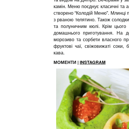
камін. Меню поєднує класичні та 
створено “Колодій Меню”. Млинці
з рваною телятино. Також солодк
та полуничним кюлі. Крім цього
домашнього приготування. На д
морозиво та сорбети власного при
фруктові чаї, свіжовижаті соки,
кава.
МОМЕНТИ |
INSTAGRAM