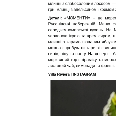
млинці з слабосоленим лососем — 
грн, млинці з апельсином і кремом
Деталі:
«МОМЕНТИ» – це мережа
Русанівські набережній. Меню с
середземноморської кухонь. На М
червоною ікрою та крем сиром, ш
млинці з карамелізованим яблуко
можна спробувати каре зі свинин
сирів, піцу та пасту. На десерт – 
морквяний торт, тірамісу та моро
листовий чай, лимонади та фреші.
Villa Riviera |
INSTAGRAM