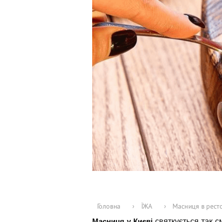
Головна
›
ЇЖА
›
Масниця в ресто
Масниця у Києві
святкується так с