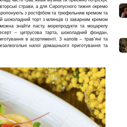
авторські страви, а для Сиропусного тижня окремо
 пропонують з ростфібом та трюфельним кремом та
ий шоколадний торт з млинців із заварним кремом
 можна знайти пасту, морепродукти та моцарелу
есерт – цитрусова тарта, шоколадний фондан,
готування в асортименті. З напоїв – трав’яні та
 безалкогольні напої домашнього приготування та