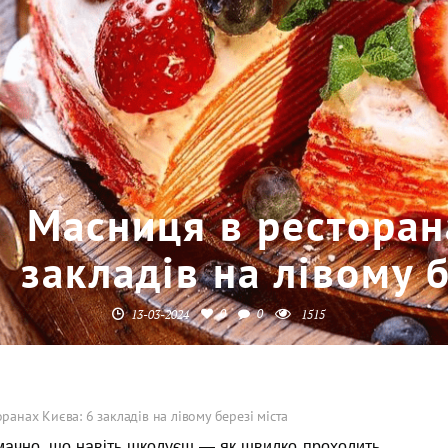
Масниця в ресторан
закладів на лівому б
0
0
13-03-2024
1515
ранах Києва: 6 закладів на лівому березі міста
мачно, що навіть шкодуєш — як швидко проходить