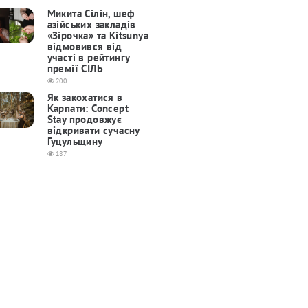
Микита Сілін, шеф
азійських закладів
«Зірочка» та Kitsunya
відмовився від
участі в рейтингу
премії СІЛЬ
200
Як закохатися в
Карпати: Concept
Stay продовжує
відкривати сучасну
Гуцульщину
187