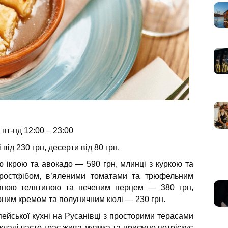
 пт-нд 12:00 – 23:00
 від 230 грн, десерти від 80 грн.
 ікрою та авокадо — 590 грн, млинці з куркою та
ростфібом, в’яленими томатами та трюфельним
аною телятиною та печеним перцем — 380 грн,
рним кремом та полуничним кюлі — 230 грн.
опейської кухні на Русанівці з просторими терасами
кладі часто грає жива музика та приємно потріскує