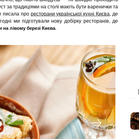
ст за традиціями на столі мають бути варенички та
же писала про
ресторани української кухні Києва
, де
годні ми підготували нову добірку ресторанів, де
на лівому березі Києва
.