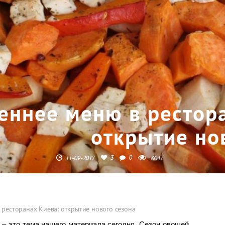
еннее меню в рестор
открытие но
3
0
11-09-2017
6047
 ресторанах Киева: открытие нового сезона
– это тема нашего материала сегодня. Сезон овощей,