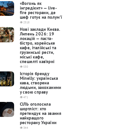
«Вогонь як
інгредієнт» — live-
fire ресторани, де
шеф готує на полум’ї
2318
Нові заклади Києва.
Липень 2026: 19
локацій — паста-
бістро, корейське
кафе, італійські та
грузинські рести,
міські кафе,
спешелті кав’ярні
530
Історія бренду
Minelly: українська
кава, створена
людьми, закоханими
у свою справу
471
СІЛЬ оголосила
шортліст: хто
претендує на звання
найкращого
ресторану України
344