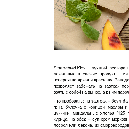
Smørrebrød.Kiev
, лучший ресторан 
локальные и свежие продукты, ми
невероятно яркая и красивая. Заведе
позволяет забежать на завтрак пе
взять с собой на вынос, а к ним паро
Что пробовать: на завтрак –
боул ба
грн.),
булочка с корицей, маслом и 
цуккини, миндальные хлопья (125 г
курица, на обед –
суп-крем морковны
лосося или бекона, из сморребродо