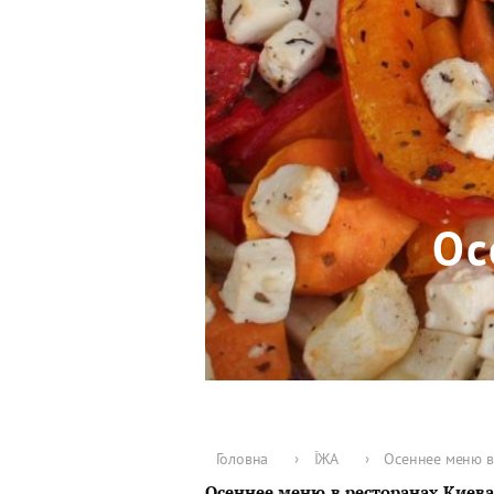
Ос
Головна
›
ЇЖА
›
Осеннее меню в
Осеннее меню в ресторанах Киева