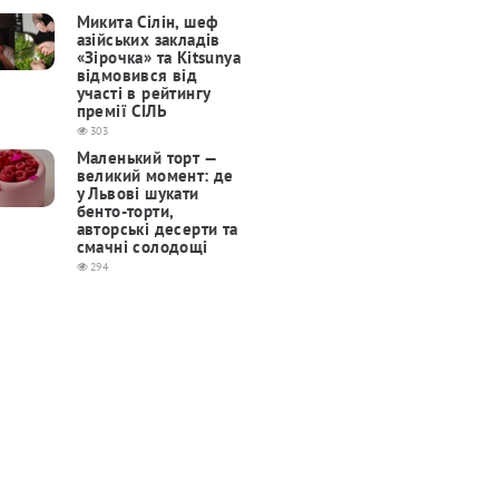
Микита Сілін, шеф
азійських закладів
«Зірочка» та Kitsunya
відмовився від
участі в рейтингу
премії СІЛЬ
303
Маленький торт —
великий момент: де
у Львові шукати
бенто-торти,
авторські десерти та
смачні солодощі
294