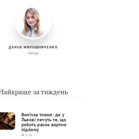
ДАРЬЯ МИРОШНИЧЕНКО
Автор
Найкраще за тиждень
Випічка тижня: де у
Львові печуть те, що
робить ранок вартим
підйому
3743