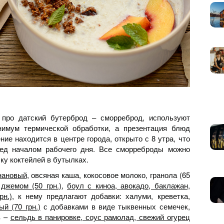
про датский бутерброд – сморреброд, используют
нимум термической обработки, а презентация блюд
ние находится в центре города, открыто с 8 утра, что
ред началом рабочего дня. Все сморреброды можно
чку коктейлей в бутылках.
нановый
, овсяная каша, кокосовое молоко, гранола (65
джемом (50 грн.)
,
боул с киноа, авокадо, баклажан,
рн.)
, к нему предлагают добавки: халуми, креветка,
й (70 грн.)
с добавками в виде тыквенных семечек,
в –
сельдь в панировке, соус рамолад, свежий огурец