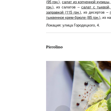
(95 грн.)
,
салат из копченной курицы, 
грн.)
, из салатов –
салат с тыквой,
заправкой (115 грн.)
, из десертов –
тыквенное крем-брюле (85 грн.)
, из н
Локация: улица Городецкого, 4.
Piccolino