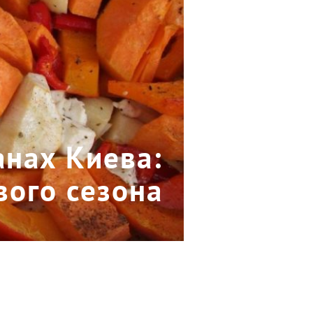
анах Киева:
вого сезона