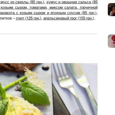
мусс из свеклы (85 грн.)
,
хумус и овощная сальса (85
 козьим сыром, томатами, миксом салата, горчичной
панакота с козьим сыром и ягодным соусом (85 грн.)
,
апитков –
глегг (125 грн.)
,
апельсиновый грог (155 грн.)
.