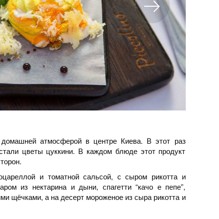
 домашней атмосферой в центре Киева. В этот раз
стали цветы цуккини. В каждом блюде этот продукт
торон.
оцареллой и томатной сальсой, с сыром рикотта и
аром из нектарина и дыни, спагетти “качо е пепе”,
ми щёчками, а на десерт мороженое из сыра рикотта и