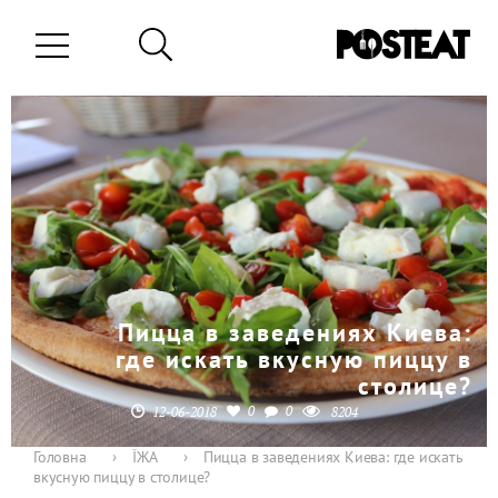
Пицца в заведениях Киева:
где искать вкусную пиццу в
столице?
0
0
12-06-2018
8204
Головна
›
ЇЖА
›
Пицца в заведениях Киева: где искать
вкусную пиццу в столице?