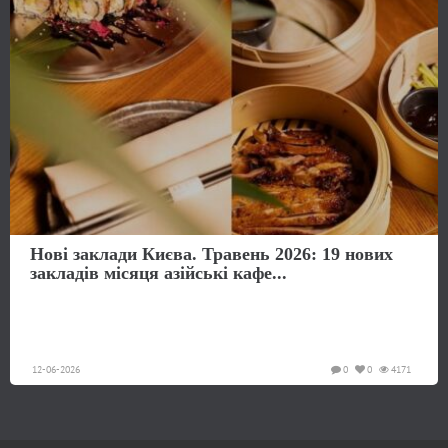
Нові заклади Києва. Травень 2026: 19 нових
закладів місяця азійські кафе...
12-06-2026
0
0
4171