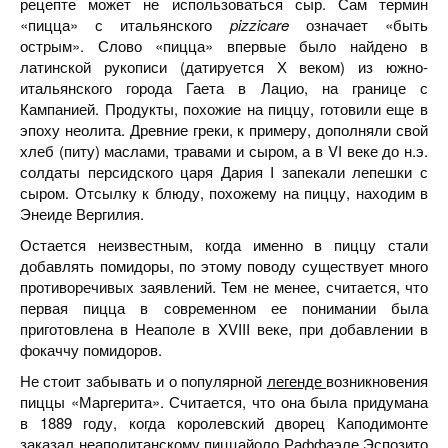
рецепте может не использоваться сыр. Сам термин
«пицца» с итальянского
pizzicare
означает «быть
острым». Слово «пицца» впервые было найдено в
латинской рукописи (датируется Х веком) из южно-
итальянского города Гаета в Лацио, на границе с
Кампанией. Продукты, похожие на пиццу, готовили еще в
эпоху неолита. Древние греки, к примеру, дополняли свой
хлеб (питу) маслами, травами и сыром, а в VІ веке до н.э.
солдаты персидского царя Дария I запекали лепешки с
сыром. Отсылку к блюду, похожему на пиццу, находим в
Энеиде Вергилия.
Остается неизвестным, когда именно в пиццу стали
добавлять помидоры, по этому поводу существует много
противоречивых заявлений. Тем не менее, считается, что
первая пицца в современном ее понимании была
приготовлена в Неаполе в XVIII веке, при добавлении в
фокаччу помидоров.
Не стоит забывать и о популярной
легенде
возникновения
пиццы «Маргерита». Считается, что она была придумана
в 1889 году, когда королевский дворец Каподимонте
заказал неаполитанскому пиццайоло Раффаэле Эспозито