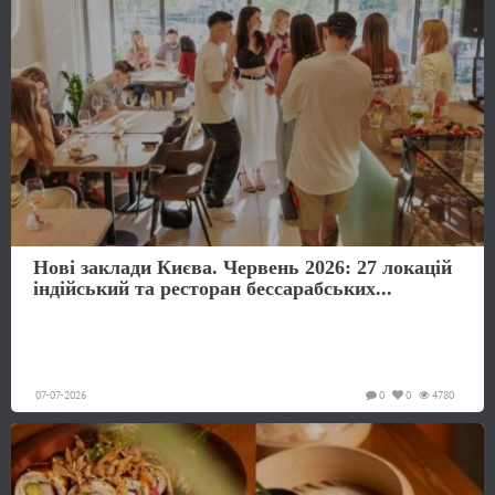
Нові заклади Києва. Червень 2026: 27 локацій
індійський та ресторан бессарабських...
07-07-2026
0
0
4780