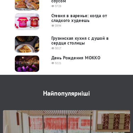
соусом
3728
Стевия в варенье: когда от
сладкого худеешь
3994
Грузинская кухня с душой в
сердце столицы
3017
День Рождения МОККО
3221
Найпопулярніші