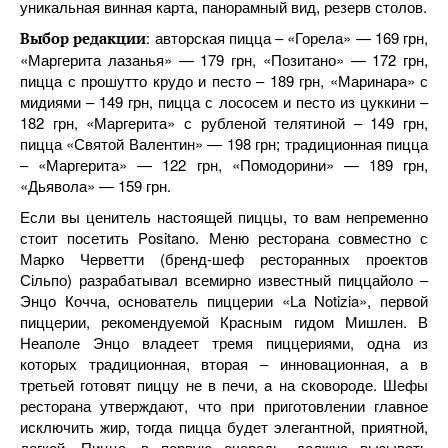
уникальная винная карта, панорамный вид, резерв столов.
: авторская пицца – «Горела» — 169 грн,
Выбор редакции
«Маргерита лазанья» — 179 грн, «Позитано» — 172 грн,
пицца с прошутто крудо и песто – 189 грн, «Маринара» с
мидиями – 149 грн, пицца с лососем и песто из цуккини –
182 грн, «Маргерита» с рубленой телятиной – 149 грн,
пицца «Святой Валентин» — 198 грн; традиционная пицца
– «Маргерита» — 122 грн, «Помодорини» — 189 грн,
«Дьявола» — 159 грн.
Если вы ценитель настоящей пиццы, то вам непременно
стоит посетить Positano. Меню ресторана совместно с
Марко Черветти (бренд-шеф ресторанных проектов
Сільпо) разрабатывал всемирно известный пиццайоло –
Энцо Кочча, основатель пиццерии «La Notizia», первой
пиццерии, рекомендуемой Красным гидом Мишлен. В
Неаполе Энцо владеет тремя пиццериями, одна из
которых традиционная, вторая – инновационная, а в
третьей готовят пиццу не в печи, а на сковороде. Шефы
ресторана утверждают, что при приготовлении главное
исключить жир, тогда пицца будет элегантной, приятной,
легкой. Пицца, в первую очередь, должна вызывать