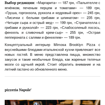
: «Маргарита» — 187 грн, «Пальятелле с
Выбор редакции
ягнёнком, печеным перцем и томатами» — 189 грн,
«Груша, горгонзола, руккола и кедровый орех» — 245 грн,
«Лисички с белыми грибами и шпинатом» — 235 грн,
«Четыре сыра и острый мед» — 199 грн, «Страчателла с
грибами и рукколой» — 223 грн, «Слабосоленый лосось,
фенхель и сливочный крем-сыр» – 255 грн, «Острая
пеппероната с салями и фенхелем» — 189 грн.
Концептуальный интерьер Mimosa Brooklyn Pizza с
вкуснейшими блюдами итальянской кухни привлекает все
новых гостей. В меню представлена пицца, множество
закусок и такие необычные блюда, как жареные телячьи
мозги со щучьей икрой. Стоит обратить внимание и на
летний гаспачо из обновленного меню.
pizzeria Napule’