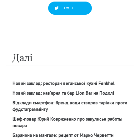
TWEET
Далi
Новий заклад: ресторан веганської кухні Fenkhel
Новий заклад: кав‘ярня та бар Lion Bar на Подолі
Відклади смартфон: бренд води створив тарілки проти
фудстаграммінгу
Шеф-повар Юрий Ковриженко про закулисье работы
повара
Баранина на мангале: рецепт от Марко Черветти