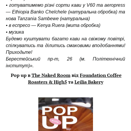
• готуватимемо різні сорти кави у V60 та aeropress
— Ethiopia Banko Chelchele (натуральна обробка) та
нова Tanzania Sambewe (натуральна)
• в еспресо — Kenya Ruera (мита обробка)
• музика
Будемо куштувати багато кави на свіжому повітрі,
спілкуватись та ділитись смаковими вподобаннями!
Приходьте!
Берестейський пр-т, 26 (м. Політехнічний
інститут)».
Pop up в
The Naked Room
від
Foundation Coffee
Roasters & High5
та
Leilia Bakery