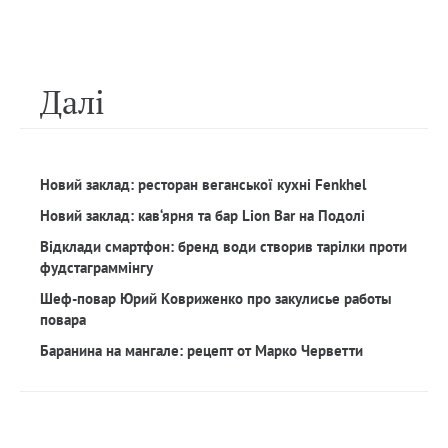
Далi
Новий заклад: ресторан веганської кухні Fenkhel
Новий заклад: кав‘ярня та бар Lion Bar на Подолі
Відклади смартфон: бренд води створив тарілки проти
фудстаграммінгу
Шеф-повар Юрий Ковриженко про закулисье работы
повара
Баранина на мангале: рецепт от Марко Черветти