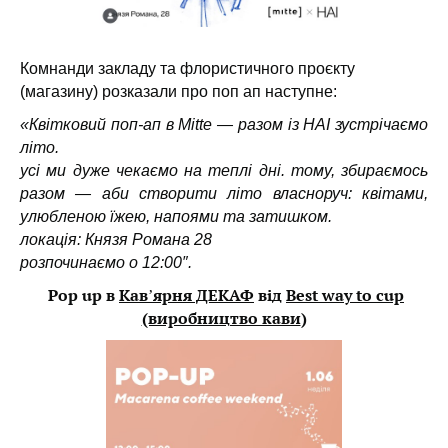
Комнанди закладу та флористичного проєкту
(магазину) розказали про поп ап наступне:
«Квітковий поп-ап в Mitte — разом із HAI зустрічаємо
літо.
усі ми дуже чекаємо на теплі дні. тому, збираємось
разом — аби створити літо власноруч: квітами,
улюбленою їжею, напоями та затишком.
локація: Князя Романа 28
розпочинаємо о 12:00″.
Pop up в
Кавʼярня ДЕКАФ
від
Best way to cup
(виробництво кави
)