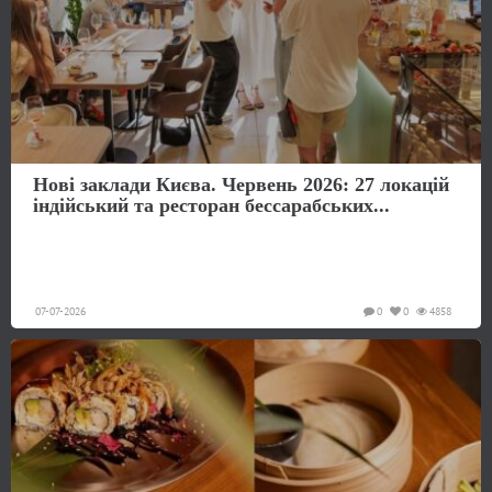
Нові заклади Києва. Червень 2026: 27 локацій
індійський та ресторан бессарабських...
07-07-2026
0
0
4858