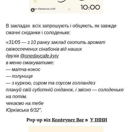
В закладах всіх запрошують і обіцяють, як завжди
смачні сніданки і солоденьке:
«31/05 — з 10 ранку заклад охопить аромат
свіжоспечених сінабонів від наших
друзів
@onedaycafe.kyiv
в меню смакуватиме:
— матча-кокос
— полуниця
— з куркою, сиром та соусом голландез
плануй свій суботній сніданок, і звісно — солоденьке
на потім.
чекаємо на тебе
Юрківська 6/32″.
Pop up від
Konteyner Bar
в
У ІННИ