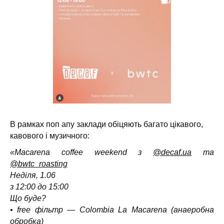
В рамках поп апу заклади обіцяють багато цікавого,
кавового і музичного:
«Macarena coffee weekend з
@decaf.ua
та
@bwtc_roasting
Неділя, 1.06
з 12:00 до 15:00
Що буде?
• free фільтр — Colombia La Macarena (анаеробна
обробка)