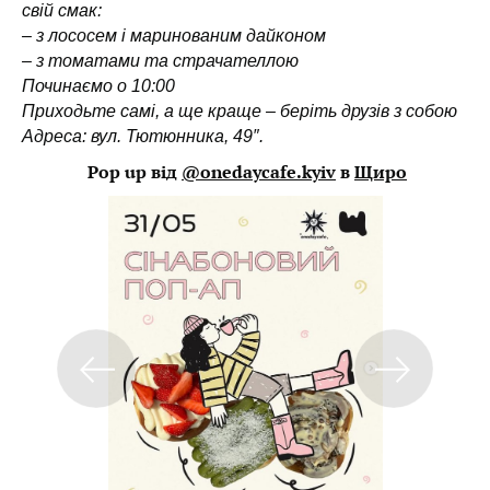
свій смак:
– з лососем і маринованим дайконом
– з томатами та страчателлою
Починаємо о 10:00
Приходьте самі, а ще краще – беріть друзів з собою
Адреса: вул. Тютюнника, 49″.
Pop up від
@onedaycafe.kyiv
в
Щиро