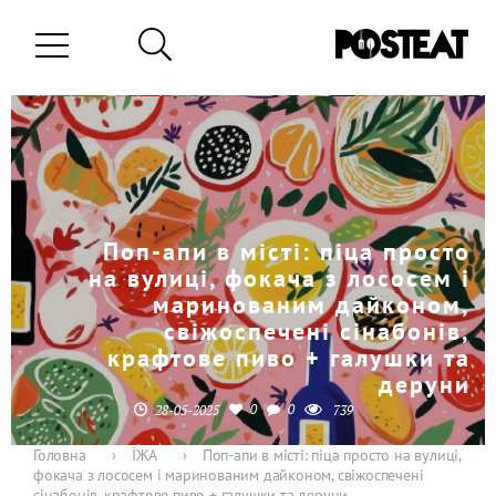
Поп-апи в місті: піца просто
на вулиці, фокача з лососем і
маринованим дайконом,
свіжоспечені сінабонів,
крафтове пиво + галушки та
деруни
0
0
28-05-2025
739
Головна
›
ЇЖА
›
Поп-апи в місті: піца просто на вулиці,
фокача з лососем і маринованим дайконом, свіжоспечені
сінабонів, крафтове пиво + галушки та деруни