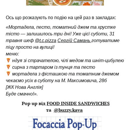
Ось що розказують по подію на цей раз в закладах:
«Мортадела, песто, томатний джем та хрустке
тісто — залишилось три дні! У
же цієї суботи, 31
травня шеф
@t.c.pizza
Сергій Самань
готуватиме
піцу просто на вулиці!
меню:
ндуя зі страчателою, чілі медом та шніт-цибулею
сирна з тартаром із тунця та песто
мортадела з фісташкою та томатним джемом
чекаємо усіх в суботу на М. Максимовича, 28б
[ЖК Нова Англія]
Буде смачно!».
Pop up від
FOOD INSIDE SANDWICHES
та
@buzzy.kava