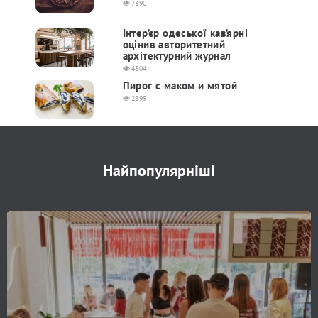
7390
Інтер’єр одеської кав’ярні
оцінив авторитетний
архітектурний журнал
4304
Пирог с маком и мятой
2899
Найпопулярніші