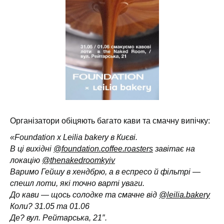
Організатори обіцяють багато кави та смачну випічку:
«Foundation x Leilia bakery в Києві.
В ці вихідні
@foundation.coffee.roasters
завітає на
локацію
@thenakedroomkyiv
Варимо Гейшу в хендбрю, а в еспресо й фільтрі —
спешл лоти, які точно варті уваги.
До кави — щось солодке та смачне від
@leilia.bakery
Коли? 31.05 та 01.06
Де? вул. Рейтарська, 21″.