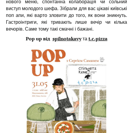
нового меню, спонтанна колаборація чи сольний
виступ молодого шефа. Зібрали для вас цікаві київські
поп апи, які варто зловити до того, як вони зникнуть.
Гастроінтриги, які тривають лише вечір чи кілька
вечорів. Саме тому такі смачні і бажані.
Pop up від
spilnotakavy
t.c.pizza
та