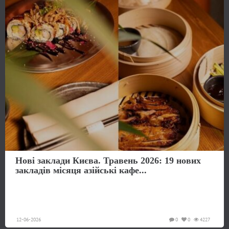
Нові заклади Києва. Травень 2026: 19 нових
закладів місяця азійські кафе...
12-06-2026
0
0
4227