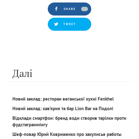
SHARE
TWEET
Далi
Новий заклад: ресторан веганської кухні Fenkhel
Новий заклад: кав‘ярня та бар Lion Bar на Подолі
Відклади смартфон: бренд води створив тарілки проти
фудстаграммінгу
Шеф-повар Юрий Ковриженко про закулисье работы