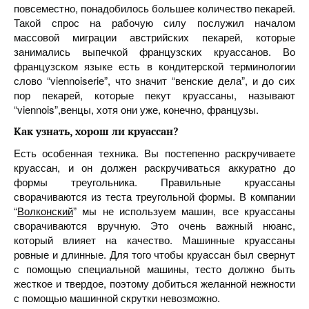
повсеместно, понадобилось большее количество пекарей.
Такой спрос на рабочую силу послужил началом
массовой миграции австрийских пекарей, которые
занимались выпечкой французских круассанов. Во
французском языке есть в кондитерской терминологии
слово “viennoiserie”, что значит “венские дела”, и до сих
пор пекарей, которые пекут круассаны, называют
“viennois”,венцы, хотя они уже, конечно, французы.
Как узнать, хорош ли круассан?
Есть особенная техника. Вы постепенно раскручиваете
круассан, и он должен раскручиваться аккуратно до
формы треугольника. Правильные круассаны
сворачиваются из теста треугольной формы. В компании
“
Волконский
” мы не используем машин, все круассаны
сворачиваются вручную. Это очень важный нюанс,
который влияет на качество. Машинные круассаны
ровные и длинные. Для того чтобы круассан был свернут
с помощью специальной машины, тесто должно быть
жесткое и твердое, поэтому добиться желанной нежности
с помощью машинной скрутки невозможно.