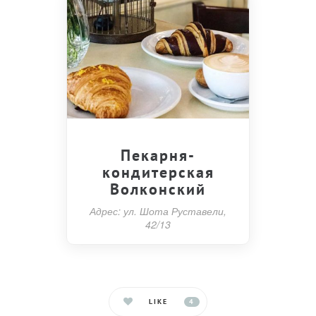
Пекарня-
кондитерская
Волконский
Адрес: ул. Шота Руставели,
42/13
LIKE
4