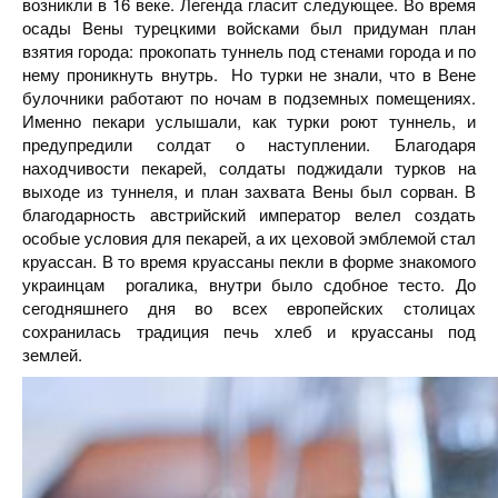
возникли в 16 веке. Легенда гласит следующее. Во время
осады Вены турецкими войсками был придуман план
взятия города: прокопать туннель под стенами города и по
нему проникнуть внутрь. Но турки не знали, что в Вене
булочники работают по ночам в подземных помещениях.
Именно пекари услышали, как турки роют туннель, и
предупредили солдат о наступлении. Благодаря
находчивости пекарей, солдаты поджидали турков на
выходе из туннеля, и план захвата Вены был сорван. В
благодарность австрийский император велел создать
особые условия для пекарей, а их цеховой эмблемой стал
круассан. В то время круассаны пекли в форме знакомого
украинцам рогалика, внутри было сдобное тесто. До
сегодняшнего дня во всех европейских столицах
сохранилась традиция печь хлеб и круассаны под
землей.