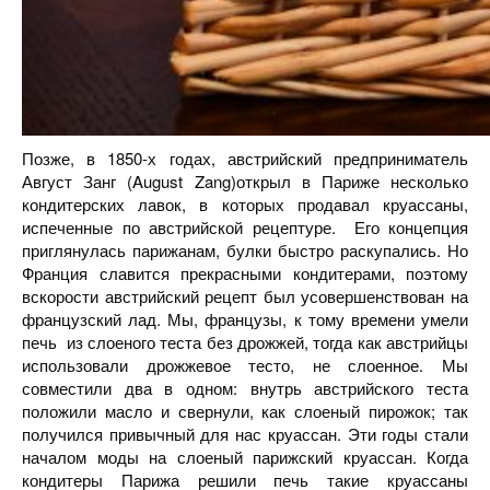
Позже, в 1850-х годах, австрийский предприниматель
Август Занг (August Zang)открыл в Париже несколько
кондитерских лавок, в которых продавал круассаны,
испеченные по австрийской рецептуре. Его концепция
приглянулась парижанам, булки быстро раскупались. Но
Франция славится прекрасными кондитерами, поэтому
вскорости австрийский рецепт был усовершенствован на
французский лад. Мы, французы, к тому времени умели
печь из слоеного теста без дрожжей, тогда как австрийцы
использовали дрожжевое тесто, не слоенное. Мы
совместили два в одном: внутрь австрийского теста
положили масло и свернули, как слоеный пирожок; так
получился привычный для нас круассан. Эти годы стали
началом моды на слоеный парижский круассан. Когда
кондитеры Парижа решили печь такие круассаны