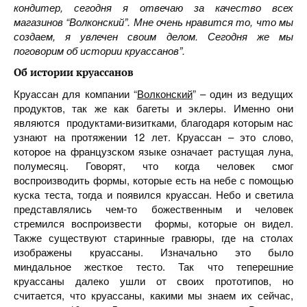
кондитер, сегодня я отвечаю за качество всех
магазинов “Волконский”. Мне очень нравится то, что мы
создаем, я увлечен своим делом. Сегодня же мы
поговорим об истории круассанов”.
Об истории круассанов
Круассан для компании “
Волконский
” – один из ведущих
продуктов, так же как багеты и эклеры. Именно они
являются продуктами-визитками, благодаря которым нас
узнают на протяжении 12 лет. Круассан – это слово,
которое на французском языке означает растущая луна,
полумесяц. Говорят, что когда человек смог
воспроизводить формы, которые есть на небе с помощью
куска теста, тогда и появился круассан. Небо и светила
представлялись чем-то божественным и человек
стремился воспроизвести формы, которые он видел.
Также существуют старинные гравюры, где на столах
изображены круассаны. Изначально это было
миндальное жесткое тесто. Так что теперешние
круассаны далеко ушли от своих прототипов, но
считается, что круассаны, какими мы знаем их сейчас,