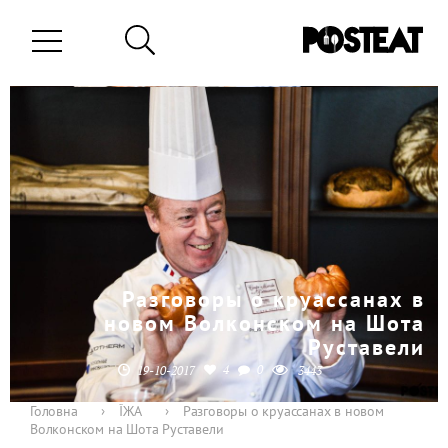
Разговоры о круассанах в
новом Волконском на Шота
Руставели
4
0
19-10-2017
3443
Головна
›
ЇЖА
›
Разговоры о круассанах в новом
Волконском на Шота Руставели