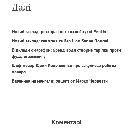
Далi
Новий заклад: ресторан веганської кухні Fenkhel
Новий заклад: кав‘ярня та бар Lion Bar на Подолі
Відклади смартфон: бренд води створив тарілки проти
фудстаграммінгу
Шеф-повар Юрий Ковриженко про закулисье работы
повара
Баранина на мангале: рецепт от Марко Черветти
Коментарi