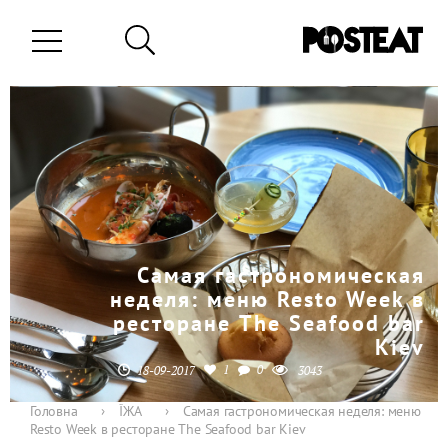
Самая гастрономическая
неделя: меню Resto Week в
ресторане The Seafood bar
Kiev
1
0
18-09-2017
3043
Головна
›
ЇЖА
›
Самая гастрономическая неделя: меню
Resto Week в ресторане The Seafood bar Kiev