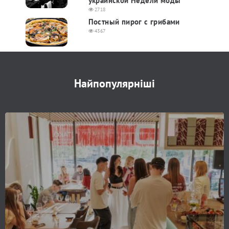
украинской Недели моды
2718
Постный пирог с грибами
4367
Найпопулярніші