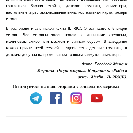
контактная барная стойка, детские комнаты, аниматоры,
настольные игры, эксклюзивные вина, коктейльная карта, резерв
столов.
В ресторане итальянской кухни IL RICCIO вы найдете 5 видов
устриц. Все устрицы здесь подают с льняными хлебцами,
малиновым сливочным маслом и винным соусом. В заведение
можно прийти всей семьей – здесь есть детские комнаты, а
детским досугом на время вашей трапезы займутся аниматоры.
Маца и
Фото: Facebook
Устрицы
«Черноморка»,
Benjamin’s
,
«Рыба в
,
огне»,
Marlin
,
IL RICCIO
.
Підписуйтеся на наші сторінки у соціальних мережах
: