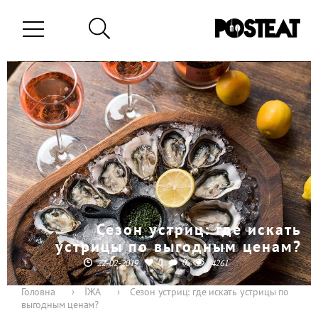
Сезон устриц: где искать
устрицы по выгодным ценам?
0
0
22-02-2019
4261
Головна
›
ЇЖА
›
Сезон устриц: где искать устрицы по
выгодным ценам?