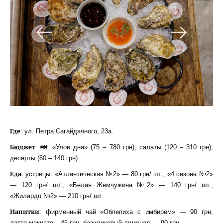
Где
: ул. Петра Сагайдачного, 23а.
Бюджет
: ₴₴. «Улов дня» (75 – 780 грн), салаты (120 – 310 грн),
десерты (60 – 140 грн).
Еда
: устрицы: «Атлантическая №2» — 80 грн/ шт., «4 сезона №2»
— 120 грн/ шт., «Белая Жемчужина №2» — 140 грн/ шт.,
«Жилардо №2» — 210 грн/ шт.
Напитки
: фирменный чай «Облепиха с имбирем» — 90 грн,
латте-макиато – 45 грн, базиликовый лимонад — 90 грн.