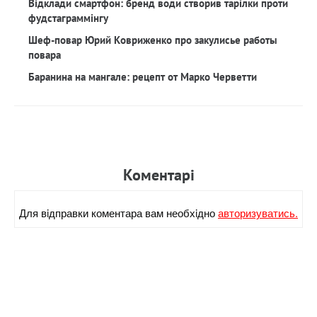
Відклади смартфон: бренд води створив тарілки проти
фудстаграммінгу
Шеф-повар Юрий Ковриженко про закулисье работы
повара
Баранина на мангале: рецепт от Марко Черветти
Коментарi
Для вiдправки коментара вам необхiдно
авторизуватись.