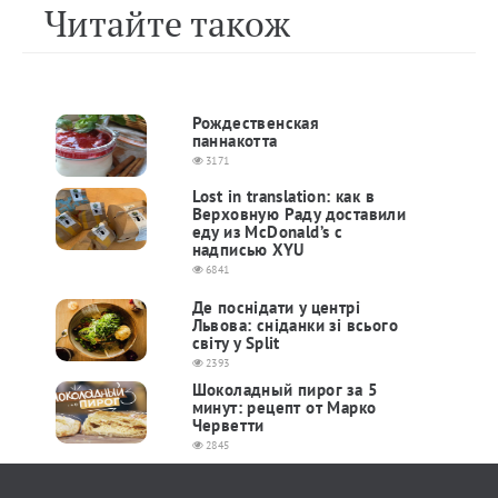
Читайте також
Рождественская
паннакотта
3171
Lost in translation: как в
Верховную Раду доставили
еду из McDonald’s с
надписью XYU
6841
Де поснідати у центрі
Львова: сніданки зі всього
світу у Split
2393
Шоколадный пирог за 5
минут: рецепт от Марко
Черветти
2845