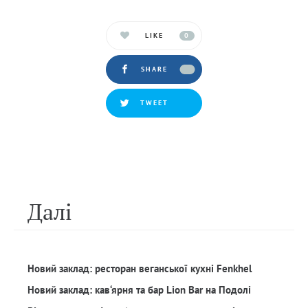
LIKE
0
SHARE
TWEET
Далi
Новий заклад: ресторан веганської кухні Fenkhel
Новий заклад: кав‘ярня та бар Lion Bar на Подолі