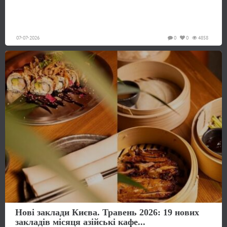
07-07-2026
0
0
4858
Нові заклади Києва. Травень 2026: 19 нових
закладів місяця азійські кафе...