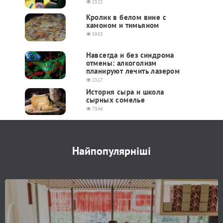
2322
Кролик в белом вине с
хамоном и тимьяном
5953
Навсегда и без синдрома
отмены: алкоголизм
планируют лечить лазером
2317
История сыра и школа
сырных сомелье
7344
Найпопулярніші