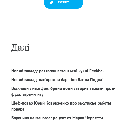
TWEET
Далi
Новий заклад: ресторан веганської кухні Fenkhel
Новий заклад: кав‘ярня та бар Lion Bar на Подолі
Відклади смартфон: бренд води створив тарілки проти
фудстаграммінгу
Шеф-повар Юрий Ковриженко про закулисье работы
повара
Баранина на мангале: рецепт от Марко Черветти