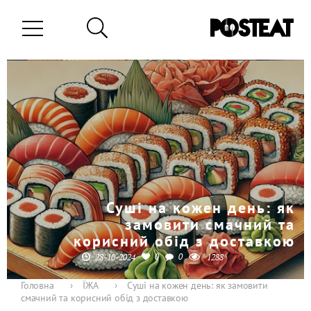
Суші на кожен день: як
замовити смачний та
корисний обід з доставкою
0
0
28-10-2024
1288
Головна
›
ЇЖА
›
Суші на кожен день: як замовити
смачний та корисний обід з доставкою