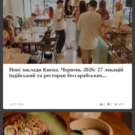
Нові заклади Києва. Червень 2026: 27 локацій
індійський та ресторан бессарабських...
07-07-2026
0
0
4879