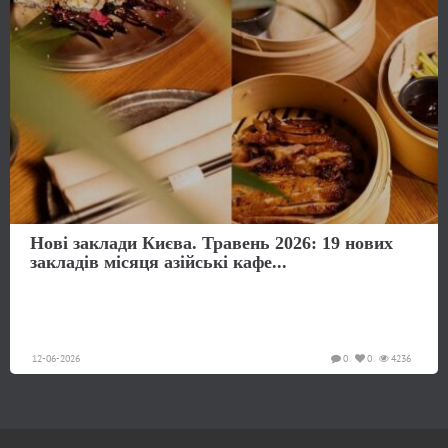
Нові заклади Києва. Травень 2026: 19 нових
закладів місяця азійські кафе...
12-06-2026
0
0
4236