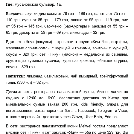
Русановский бульвар, 1а.
Где:
закуски дим самы от 79 грн – 199 грн, салаты от 75 грн –
Бюджет:
110 грн, супы от 85 грн – 179 грн, лапша от 95 грн – 119 грн, рис
от 95 грн – 145 грн, бао-меню (бао-бургеры и баоцзы) от 55 грн –
65 грн, десерты от 59 грн – 69 грн, лимонады – 32 грн.
сет «Яцу» (закуски) – креветки в соусе «Ким Чи», сыр-фри,
Еда:
жаренные спринг-роллы с курицей и грибами, вонтоны с курицей,
соусы – 329 грн; сет «Нику» (мясной) – медальоны из свинины,
хрустящие куриные кусочки, куриные крокеты, «битые» огурцы,
соусы – 329 грн.
лимонад базиликовый, чай имбирный, грейпфрутовый
Напитки:
тоник (330 мл) – 32 грн.
сеть ресторанов паназиатской кухни, бизнес-ланчи по
Детали:
будням с 12:00 до 16:00, бесплатная доставка по Киеву при
минимальной сумме заказа 200 грн, kids friendly, блюда для
вегетарианцев, заказ через чат-боты в Facebook, Telegram и Viber,
а также через сайт, доставка через Glovo, Uber Eats, Eda.ua.
В сети ресторанов паназиатской кухни Meiwei гостям предлагают
мясной сет «Нику» и сет закусок «Яцу» — оба по цене 329 грн. Вы