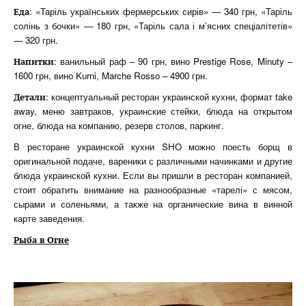
: «Таріль українських фермерських сирів» — 340 грн, «Таріль
Еда
солінь з бочки» — 180 грн, «Таріль сала і м’ясних спеціалітетів»
— 320 грн.
: ванильный раф – 90 грн, вино Prestige Rose, Minuty –
Напитки
1600 грн, вино Kurni, Marche Rosso – 4900 грн.
: концептуальный ресторан украинской кухни, формат take
Детали
away, меню завтраков, украинские стейки, блюда на открытом
огне, блюда на компанию, резерв столов, паркинг.
В ресторане украинской кухни SHO можно поесть борщ в
оригинальной подаче, вареники с различными начинками и другие
блюда украинской кухни. Если вы пришли в ресторан компанией,
стоит обратить внимание на разнообразные «тарелі» с мясом,
сырами и соленьями, а также на органические вина в винной
карте заведения.
Рыба в Огне