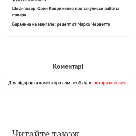
Шеф-повар Юрий Ковриженко про закулисье работы
повара
Баранина на мангале: рецепт от Марко Черветти
Коментарi
Для вiдправки коментара вам необхiдно
авторизуватись.
Читайте також