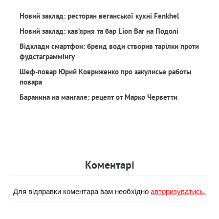
Новий заклад: ресторан веганської кухні Fenkhel
Новий заклад: кав‘ярня та бар Lion Bar на Подолі
Відклади смартфон: бренд води створив тарілки проти
фудстаграммінгу
Шеф-повар Юрий Ковриженко про закулисье работы
повара
Баранина на мангале: рецепт от Марко Черветти
Коментарi
Для вiдправки коментара вам необхiдно
авторизуватись.