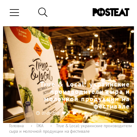
True & Local: украинские
производители сыра и
молочной продукции на
фестивале
0
0
07-05-2018
4959
Головна
›
ЇЖА
›
True & Local: украинские производители
сыра и молочной продукции на фестивале