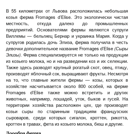
В 55 километрах от Львова расположилась небольшая
козья ферма Fromages d’Elise. Это экологически чистая
местность, откуда далеко до промышленных
предприятий. Основателями фермы являются супруги
Виллемы — бельгиец Бернар и украинка Мария. Когда у
супругов родилась дочь Элиза, ферма получила в честь
девочки дополнительное название Fromages d’Elise
(Сыры
Элизы).
Ферма специализируется не только на продукции
из козьего молока, но и на разведении коз и их селекции.
Также здесь разводят крупный рогатый скот, овец, птицу,
производят яблочный сок, выращивают фрукты. Несмотря
на то, что главные жители фермы — козы, которых в
хозяйстве насчитывается около 800 особей, на ферме
Fromages d’Elise также можно встретить и других
животных, например, лошадей, уток, быков и гусей. На
территории хозяйства расположен цех, где производят
козьи сыры по старинным традициям французских
сыроваров, среди которых сигалон, кроттен, рикотта,
кроттен в травах, фета из козьего молока, бюш и другие.
Доообра ферма