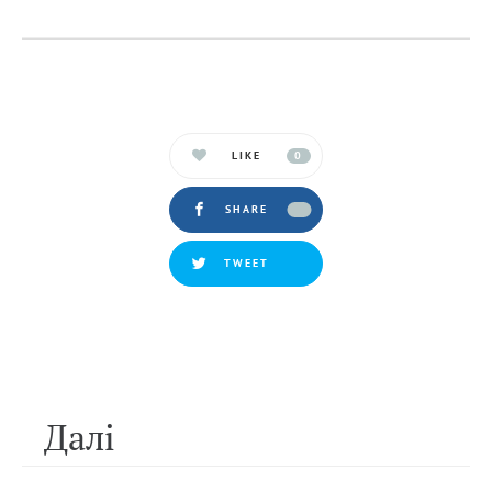
LIKE
0
SHARE
TWEET
Далi