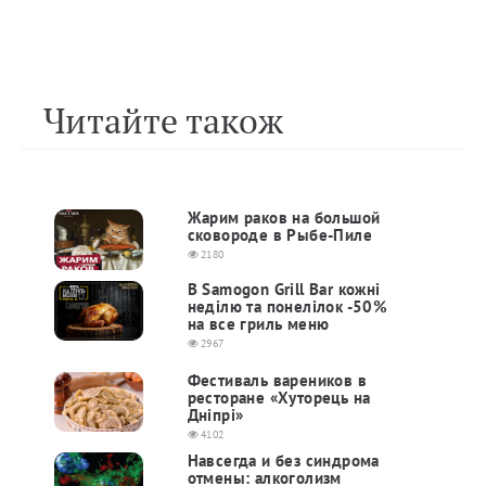
Читайте також
Жарим раков на большой
сковороде в Рыбе-Пиле
2180
В Samogon Grill Bar кожні
неділю та понелілок -50%
на все гриль меню
2967
Фестиваль вареников в
ресторане «Хуторець на
Дніпрі»
4102
Навсегда и без синдрома
отмены: алкоголизм