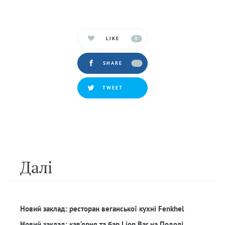
LIKE
0
SHARE
TWEET
Далi
Новий заклад: ресторан веганської кухні Fenkhel
Новий заклад: кав‘ярня та бар Lion Bar на Подолі