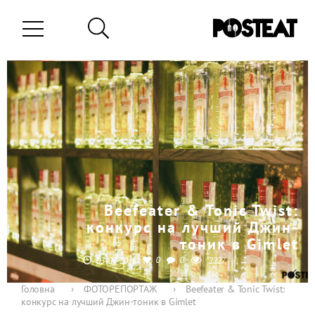
Beefeater & Tonic Twist:
конкурс на лучший Джин-
тоник в Gimlet
0
0
03-07-2018
2227
Головна
›
ФОТОРЕПОРТАЖ
›
Beefeater & Tonic Twist:
конкурс на лучший Джин-тоник в Gimlet