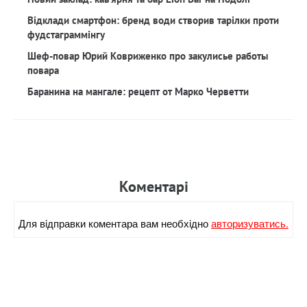
Відклади смартфон: бренд води створив тарілки проти
фудстаграммінгу
Шеф-повар Юрий Ковриженко про закулисье работы
повара
Баранина на мангале: рецепт от Марко Черветти
Коментарi
Для вiдправки коментара вам необхiдно
авторизуватись.