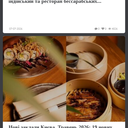
індійський та ресторан бессарабських...
07-07-2026
0
0
4826
Нові заклади Києва. Травень 2026: 19 нових