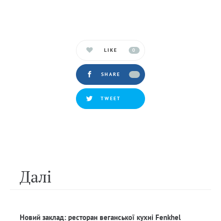
LIKE
0
SHARE
TWEET
Далi
Новий заклад: ресторан веганської кухні Fenkhel