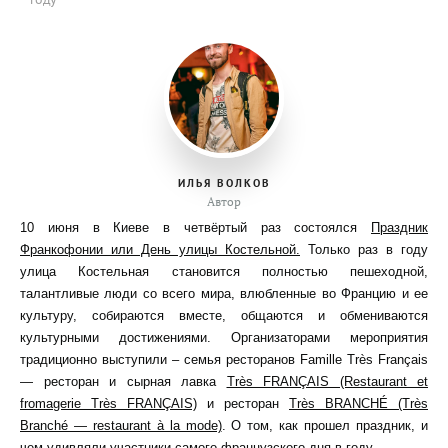
ИЛЬЯ ВОЛКОВ
Автор
10 июня в Киеве в четвёртый раз состоялся
Праздник
Франкофонии или День улицы Костельной.
Только раз в году
улица Костельная становится полностью пешеходной,
талантливые люди со всего мира, влюбленные во Францию и ее
культуру, собираются вместе, общаются и обмениваются
культурными достижениями. Организаторами мероприятия
традиционно выступили – семья ресторанов Famille Très Français
— ресторан и сырная лавка
Très FRANÇAIS (Restaurant et
fromagerie Très FRANÇAIS)
и ресторан
Très BRANCHÉ (Très
Branché — restaurant à la mode)
. О том, как прошел праздник, и
чем удивляли участники самого французского дня в году,