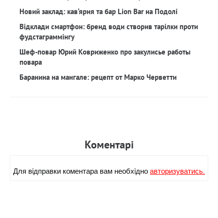
Новий заклад: кав‘ярня та бар Lion Bar на Подолі
Відклади смартфон: бренд води створив тарілки проти
фудстаграммінгу
Шеф-повар Юрий Ковриженко про закулисье работы
повара
Баранина на мангале: рецепт от Марко Черветти
Коментарi
Для вiдправки коментара вам необхiдно
авторизуватись.