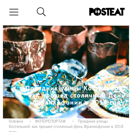
Праздник улицы Костельной:
как прошел столичный День
Франкофонии в 2018 году
0
0
12-06-2018
2109
Головна
›
ФОТОРЕПОРТАЖ
›
Праздник улицы
Костельной: как прошел столичный День Франкофонии в 2018
году