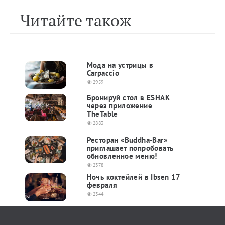
Читайте також
Мода на устрицы в
Carpaccio
2959
Бронируй стол в ESHAK
через приложение
TheTable
2883
Ресторан «Buddha-Bar»
приглашает попробовать
обновленное меню!
2378
Ночь коктейлей в Ibsen 17
февраля
2344