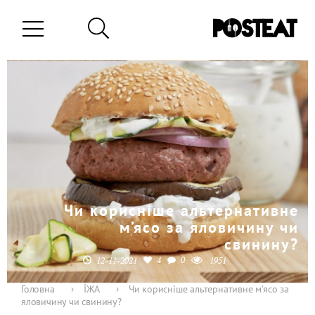
Чи корисніше альтернативне
м’ясо за яловичину чи
свинину?
4
0
12-11-2021
1951
Головна
›
ЇЖА
›
Чи корисніше альтернативне м’ясо за
яловичину чи свинину?