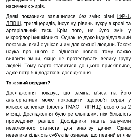
насичених жирів.
Деякі показники залишилися без змін: рівні
ІФР-1
,
ЛПВЩ
, тригліцеридів, інсуліну, рівень цукру в крові та
артеріальний тиск. Крім того, не було змін у
мікрофлорі кишківника. Однак це дуже індивідуальний
показник, який є унікальним для кожної людини. Також
наука про нього є відносно новою, тому важко
виявити зміни, якщо не протестувати велику групу
людей. Тому варто ставитися до цього прискіпливо,
адже потрібні додаткові дослідження.
То ж який вердикт?
Дослідження показує, що заміна м’яса на його
альтернативи може покращити здоров’я серця у
кількох аспектах (рівень ТМАО і ЛПНЩ) всього за 2
місяці. Дослідження було ретельнішим, ніж більшість
проведених раніше. Дослідники навіть залучили
незалежного статиста для аналізу даних. Однак
невелика кількість суб’єктів означає, що певний вплив