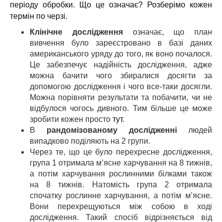
періоду обробки. Що це означає? Розберімо кожен
термін по черзі.
Клінічне дослідження
означає, що план
вивчення було зареєстровано в базі даних
американського уряду до того, як воно почалося.
Це забезпечує надійність дослідження, адже
можна бачити чого збиралися досягти за
допомогою дослідження і чого все-таки досягли.
Можна порівняти результати та побачити, чи не
відбулося чогось дивного. Тим більше це може
зробити кожен просто
тут
.
В
рандомізованому дослідженні
людей
випадково поділяють на 2 групи.
Через те, що це було перехресне дослідження,
група 1 отримала м’ясне харчування на 8 тижнів,
а потім харчування рослинними білками також
на 8 тижнів. Натомість група 2 отримала
спочатку рослинне харчування, а потім м’ясне.
Вони перехрещуються між собою в ході
дослідження. Такий спосіб відрізняється
від