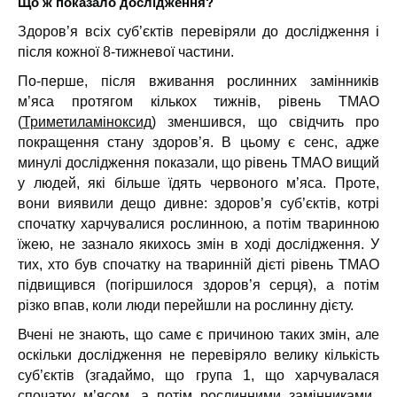
Що ж показало дослідження?
Здоров’я всіх суб’єктів перевіряли до дослідження і
після кожної 8-тижневої частини.
По-перше, після вживання рослинних замінників
м’яса протягом кількох тижнів, рівень ТМАО
(
Триметиламіноксид
) зменшився, що свідчить про
покращення стану здоров’я. В цьому є сенс, адже
минулі дослідження показали, що рівень ТМАО вищий
у людей, які більше їдять червоного м’яса. Проте,
вони виявили дещо дивне: здоров’я суб’єктів, котрі
спочатку харчувалися рослинною, а потім тваринною
їжею, не зазнало якихось змін в ході дослідження. У
тих, хто був спочатку на тваринній дієті рівень ТМАО
підвищився (погіршилося здоров’я серця), а потім
різко впав, коли люди перейшли на рослинну дієту.
Вчені не знають, що саме є причиною таких змін, але
оскільки дослідження не перевіряло велику кількість
суб’єктів (згадаймо, що група 1, що харчувалася
спочатку м’ясом, а потім рослинними замінниками,