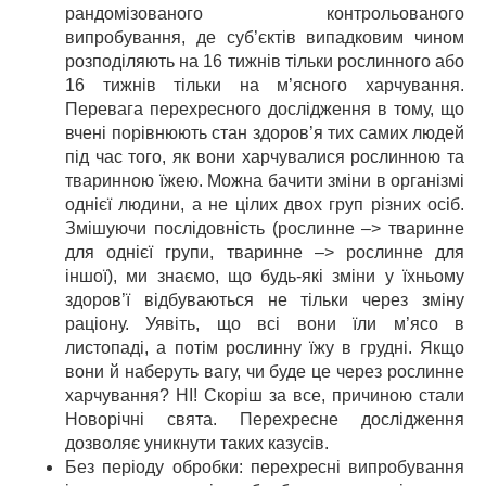
рандомізованого контрольованого
випробування, де суб’єктів випадковим чином
розподіляють на 16 тижнів тільки рослинного або
16 тижнів тільки на м’ясного харчування.
Перевага перехресного дослідження в тому, що
вчені порівнюють стан здоров’я тих самих людей
під час того, як вони харчувалися рослинною та
тваринною їжею. Можна бачити зміни в організмі
однієї людини, а не цілих двох груп різних осіб.
Змішуючи послідовність (рослинне –> тваринне
для однієї групи, тваринне –> рослинне для
іншої), ми знаємо, що будь-які зміни у їхньому
здоров’ї відбуваються не тільки через зміну
раціону. Уявіть, що всі вони їли м’ясо в
листопаді, а потім рослинну їжу в грудні. Якщо
вони й наберуть вагу, чи буде це через рослинне
харчування? НІ! Скоріш за все, причиною стали
Новорічні свята. Перехресне дослідження
дозволяє уникнути таких казусів.
Без періоду обробки: перехресні випробування