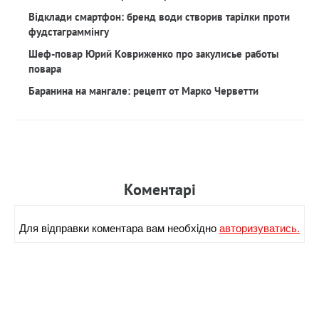
Відклади смартфон: бренд води створив тарілки проти
фудстаграммінгу
Шеф-повар Юрий Ковриженко про закулисье работы
повара
Баранина на мангале: рецепт от Марко Черветти
Коментарi
Для вiдправки коментара вам необхiдно
авторизуватись.