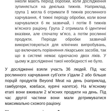
інколи мають період обробки, коли дослідження
зупиняється на декілька тижнів. Наприклад,
група 1 могла б отримати 8 тижнів рослинного
харчування, 4 тижні періоду обробки, коли вони
харчувалися б як зазвичай, і потім 8 тижнів
м’ясного раціону. Група 2 отримала б ідентичні
вказівки, але спочатку м’ясо, а потім рослинні
продукти. Періоди обробки зазвичай
використовуються для клінічних випробувань,
що включають порівняння лікарських засобів, так
що в системі немає одночасно двох ліків. У
цьому ж дослідженні такої необхідності не було.
У дослідженні взяли участь 36 людей. Під час
рослинного харчування суб’єкти з’їдали 2 або більше
порцій продуктів Beyond Meat на день (наприклад,
гамбургери, ковбаси, курячі нагетси). На м’ясному
етапі вони вживали 2 м’ясних продукти на день. Під
час другої частини вони мали дотримуватися
максимально схожого раціону.