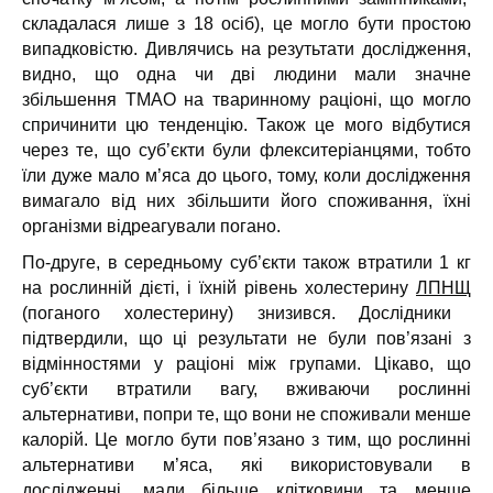
складалася лише з 18 осіб), це могло бути простою
випадковістю. Дивлячись на резутьтати дослідження,
видно, що одна чи дві людини мали значне
збільшення ТМАО на тваринному раціоні, що могло
спричинити цю тенденцію. Також це мого відбутися
через те, що суб’єкти були флекситеріанцями, тобто
їли дуже мало м’яса до цього, тому, коли дослідження
вимагало від них збільшити його споживання, їхні
організми відреагували погано.
По-друге, в середньому суб’єкти також втратили 1 кг
на рослинній дієті, і їхній рівень холестерину
ЛПНЩ
(поганого холестерину) знизився. Дослідники
підтвердили, що ці результати не були пов’язані з
відмінностями у раціоні між групами. Цікаво, що
суб’єкти втратили вагу, вживаючи рослинні
альтернативи, попри те, що вони не споживали менше
калорій. Це могло бути пов’язано з тим, що рослинні
альтернативи м’яса, які використовували в
дослідженні, мали більше клітковини та менше