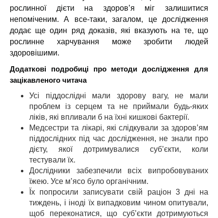
рослинної дієти на здоров’я міг залишитися
непоміченим. А все-таки, загалом, це дослідження
додає ще один ряд доказів, які вказують на те, що
рослинне харчування може зробити людей
здоровішими.
Додаткові подробиці про методи дослідження для
зацікавленого читача
Усі піддослідні мали здорову вагу, не мали
проблем із серцем та не приймали будь-яких
ліків, які впливали б на їхні кишкові бактерії.
Медсестри та лікарі, які слідкували за здоров’ям
піддослідних під час дослідження, не знали про
дієту, якої дотримувалися суб’єкти, коли
тестували їх.
Дослідники забезпечили всіх випробовуваних
їжею. Усе м’ясо було органічним.
Їх попросили записувати свій раціон 3 дні на
тиждень, і іноді їх випадковим чином опитували,
щоб переконатися, що суб’єкти дотримуються