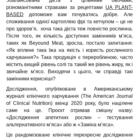
Збалансована дієта з цільними овочами,
різноманітними стравами за рецептами
UA PLANT-
BASED
допоможе вам почуватись добре. Але
споживання однієї картоплею фрі та кетчупом – це не
про здоров’я, хоча така дієта теж повністю рослинна.
Після того, як кількість доступних замінників м’яса,
таких як Beyound Meat, зросла, постало запитання:
«Як вплине така їжа на якість і користь рослинного
харчування?» Така продукція є переробленою, часто
містить вищий рівень солі та такий же рівень жиру, як і
звичайне м’ясо. Виходячи з цього, чи справді такі
замінники корисніші?
Дослідження, опубліковане в Американському
журналі клінічного харчування (The American Journal
of Clinical Nutrition) вкінці 2020 року, було націлене
саме на це. Проєкт отримав смішну назву:
«Дослідження апетитних рослин – тестування
альтернативного м’яса» або ж «Заміна м’яса».
Це рандомізоване клінічне перехресне дослідження