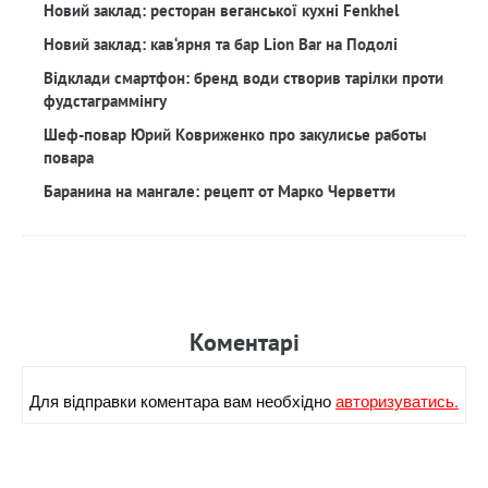
Новий заклад: ресторан веганської кухні Fenkhel
Новий заклад: кав‘ярня та бар Lion Bar на Подолі
Відклади смартфон: бренд води створив тарілки проти
фудстаграммінгу
Шеф-повар Юрий Ковриженко про закулисье работы
повара
Баранина на мангале: рецепт от Марко Черветти
Коментарi
Для вiдправки коментара вам необхiдно
авторизуватись.