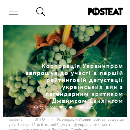
Корпорація Укрвинпром
запрошує до участі в першій
рейтинговій дегустації
українських вин з
легендарним критиком
Джеймсом Саклінгом
0
0
25-09-2024
1289
Головна
›
ВИНО
›
Корпорація Укрвинпром запрошує до
участі в першій рейтинговій дегустації українських вин з
легендарним критиком Джеймсом Саклінгом