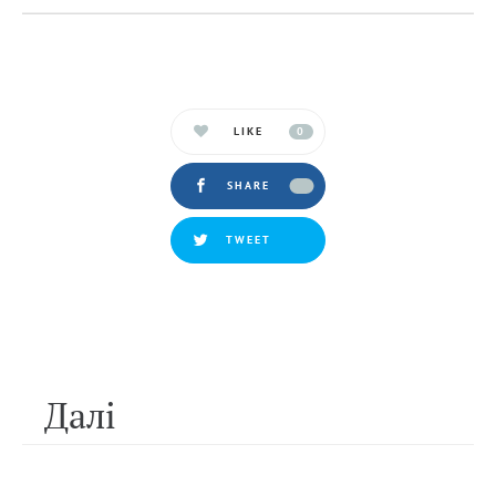
LIKE
0
SHARE
TWEET
Далi