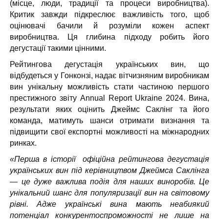
(місце, люди, традиції та процеси виробництва).
Критик завжди підкреслює важливість того, щоб
оцінювачі бачили й розуміли кожен аспект
виробництва. Ця глибина підходу робить його
дегустації такими цінними.
Рейтингова дегустація українських вин, що
відбудеться у Гонконзі, надає вітчизняним виробникам
вин унікальну можливість стати частиною першого
престижного звіту Annual Report Ukraine 2024. Вина,
результати яких оцінить Джеймс Саклінг та його
команда, матимуть шанси отримати визнання та
підвищити свої експортні можливості на міжнародних
ринках.
«Перша в історії офіційна рейтингова дегустація
українських вин під керівництвом Джеймса Саклінга
— це дуже важлива подія для наших виноробів. Це
унікальний шанс для популяризації вин на світовому
рівні. Адже українські вина мають неабиякий
потенціал конкурентоспроможності не лише на