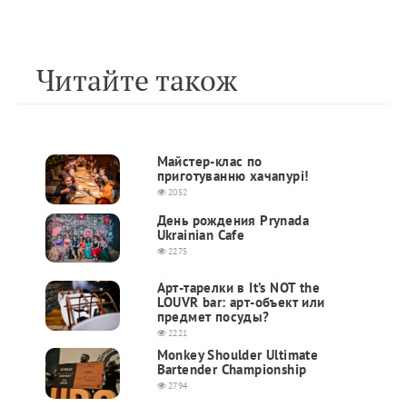
Читайте також
Майстер-клас по
приготуванню хачапурі!
2052
День рождения Prynada
Ukrainian Cafe
2275
Арт-тарелки в It’s NOT the
LOUVR bar: арт-объект или
предмет посуды?
2221
Monkey Shoulder Ultimate
Bartender Championship
2794