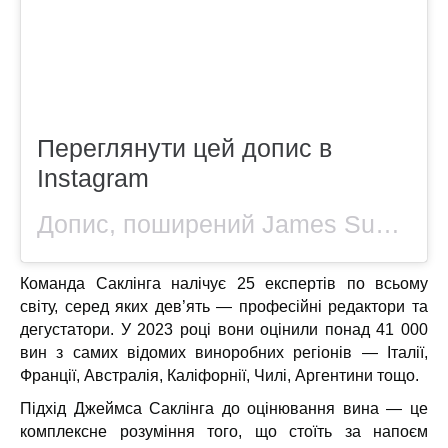
Переглянути цей допис в
Instagram
Допис, поширений James Suckling — Wine Ratings (@james.suckling)
Команда Саклінга налічує 25 експертів по всьому
світу, серед яких дев’ять — професійні редактори та
дегустатори. У 2023 році вони оцінили понад 41 000
вин з
самих
відомих виноробних регіонів — Італії,
Франції, Австралія, Каліфорнії, Чилі, Аргентини тощо.
Підхід Джеймса Саклінга до оцінювання вина — це
комплексне розуміння того, що стоїть за напоєм