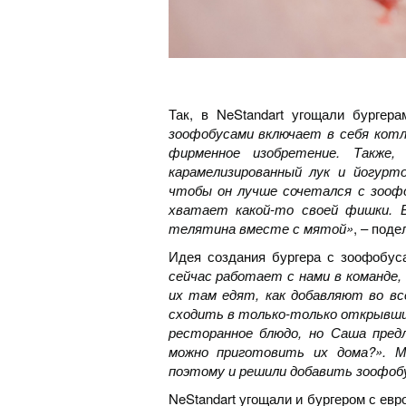
Так, в NeStandart угощали бургер
зоофобусами включает в себя кот
фирменное изобретение. Также,
карамелизированный лук и йогурт
чтобы он лучше сочетался с зоофоб
хватает какой-то своей фишки. 
телятина вместе с мятой»
, – под
Идея создания бургера с зоофобуса
сейчас работает с нами в команде,
их там едят, как добавляют во вс
сходить в только-только открывший
ресторанное блюдо, но Саша пред
можно приготовить их дома?». М
поэтому и решили добавить зоофобу
NeStandart угощали и бургером с евр