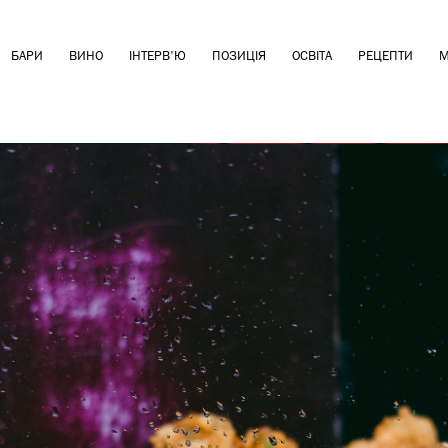
БАРИ
ВИНО
ІНТЕРВ'Ю
ПОЗИЦІЯ
ОСВІТА
РЕЦЕПТИ
М