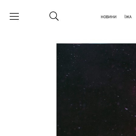
НОВИНИ
ЇЖА