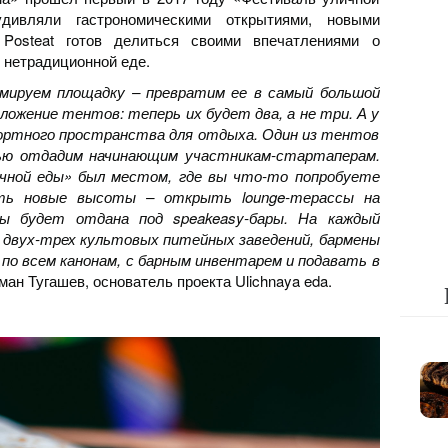
дивляли гастрономическими открытиями, новыми
Posteat готов делиться своими впечатлениями о
 нетрадиционной еде.
мируем площадку – превратим ее в самый большой
ложение тентов: теперь их будет два, а не три. А у
ортного пространства для отдыха. Один из тентов
тью отдадим начинающим участникам-стартаперам.
чной еды» был местом, где вы что-то попробуете
ить новые высоты – открыть lounge-терассы на
ы будет отдана под speakeasy-бары. На каждый
двух-трех культовых питейных заведений, бармены
о всем канонам, с барным инвентарем и подавать в
ман Тугашев, основатель проекта Ulichnaya eda.