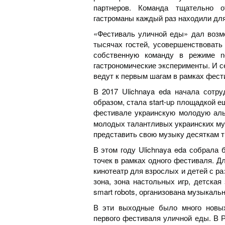
партнеров. Команда тщательно о
гастроманы каждый раз находили для 
«Фестиваль уличной еды» дал возмо
тысячах гостей, усовершенствовать
собственную команду в режиме no
гастрономические эксперименты. И с
ведут к первым шагам в рамках фести
В 2017 Ulichnaya eda начала сотру
образом, стала start-up площадкой 
фестивале украинскую молодую ал
молодых талантливых украинских му
представить свою музыку десяткам т
В этом году Ulichnaya eda собрала 
точек в рамках одного фестиваля. Д
кинотеатр для взрослых и детей с р
зона, зона настольных игр, детская
smart robots, организована музыкальна
В эти выходные было много новых
первого фестиваля уличной еды. В 