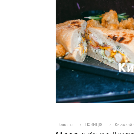
Ки
Головна
›
ПОЗИЦІЯ
›
Киевский 
8-9 апреля на «Арт-завод Платфор