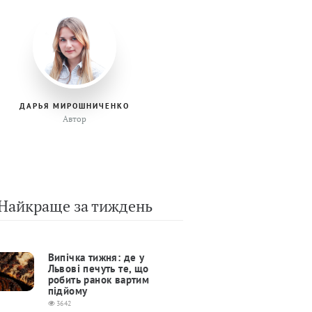
ДАРЬЯ МИРОШНИЧЕНКО
Автор
Найкраще за тиждень
Випічка тижня: де у
Львові печуть те, що
робить ранок вартим
підйому
3642