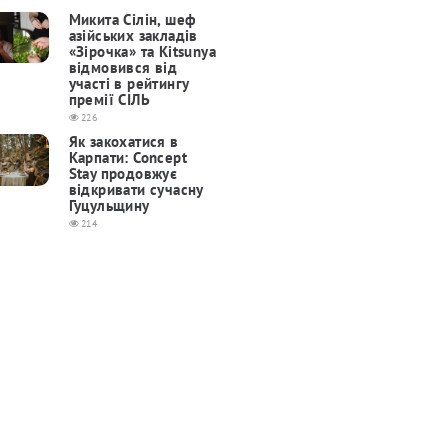
Микита Сілін, шеф
азійських закладів
«Зірочка» та Kitsunya
відмовився від
участі в рейтингу
премії СІЛЬ
226
Як закохатися в
Карпати: Concept
Stay продовжує
відкривати сучасну
Гуцульщину
214