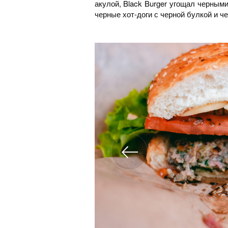
акулой, Black Burger угощал черным
черные хот-доги с черной булкой и ч