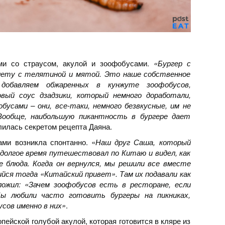
ами со страусом, акулой и зоофобусами.
«Бургер с
лету с телятиной и мятой. Это наше собственное
 добавляем обжаренных в кунжуте зоофобусов,
овый соус дзадзики, который немного доработали,
усами – они, все-таки, немного безвкусные, им не
Вообще, наибольшую пикантность в бургере дает
елилась секретом рецепта Даяна.
ми возникла спонтанно. «
Наш друг Саша, который
 долгое время путешествовал по Китаю и видел, как
е блюда. Когда он вернулся, мы решили все вместе
ся тогда «Китайский привет». Там их подавали как
ложил: «Зачем зоофобусов есть в ресторане, если
ы любили часто готовить бургеры на пикниках,
сов именно в них»
.
опейской голубой акулой, которая готовится в кляре из