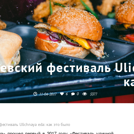
евский фестиваль Uli
к
6
0
11-04-2017
5377
фестиваль Ulichnaya eda: как это было
ма» прошел первый в 2017 году «Фестиваль уличной