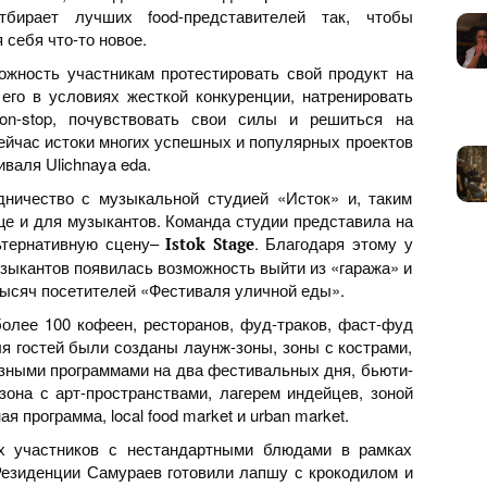
тбирает лучших food-представителей так, чтобы
себя что-то новое.
жность участникам протестировать свой продукт на
 его в условиях жесткой конкуренции, натренировать
n-stop, почувствовать свои силы и решиться на
ейчас истоки многих успешных и популярных проектов
валя Ulichnaya eda.
дничество с музыкальной студией «Исток» и, таким
еще и для музыкантов. Команда студии представила на
ьтернативную сцену–
. Благодаря этому у
Istok Stage
зыкантов появилась возможность выйти из «гаража» и
ысяч посетителей «Фестиваля уличной еды».
более 100 кофеен, ресторанов, фуд-траков, фаст-фуд
ля гостей были созданы лаунж-зоны, зоны с кострами,
азными программами на два фестивальных дня, бьюти-
 зона с арт-пространствами, лагерем индейцев, зоной
я программа, local food market и urban market.
 участников с нестандартными блюдами в рамках
Резиденции Самураев готовили лапшу с крокодилом и