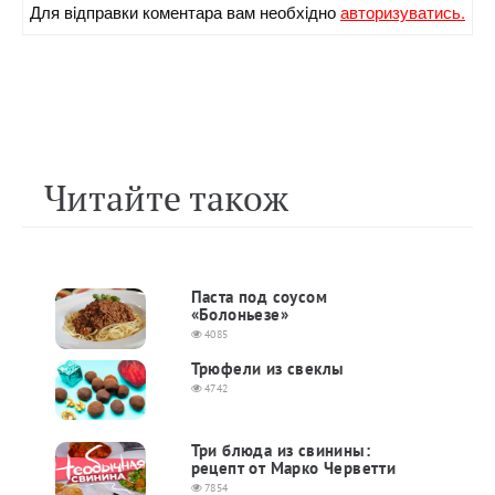
Для вiдправки коментара вам необхiдно
авторизуватись.
Читайте також
Паста под соусом
«Болоньезе»
4085
Трюфели из свеклы
4742
Три блюда из свинины:
рецепт от Марко Черветти
7854