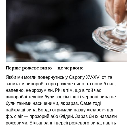
Перше рожеве вино — це червоне
Якби ми могли повернутись у Європу XV-XVI ст. та
запитати виноробів про рожеве вино, то вони б нас,
напевно, не зрозуміли. Річ в тім, що в той час
виноробні техніки були зовсім інші і червоні вина не
були такими насиченими, як зараз. Саме тоді
найкращі вина Бордо отримали назву «кларет» від
фр. сlair — прозорий або блідий. Зараз би їх назвали
рожевими. Більш ранні версії рожевого вина, навіть