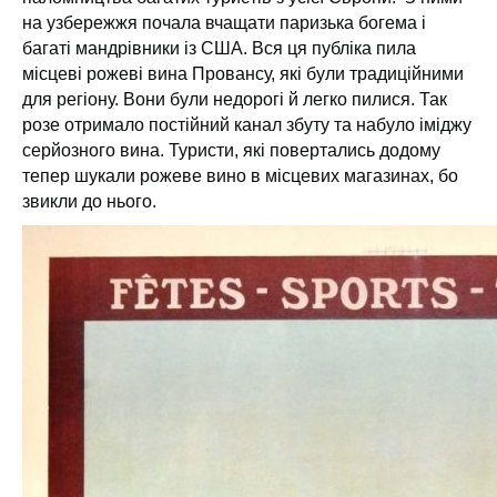
на узбережжя почала вчащати паризька богема і
багаті мандрівники із США. Вся ця публіка пила
місцеві рожеві вина Провансу, які були традиційними
для регіону. Вони були недорогі й легко пилися. Так
розе отримало постійний канал збуту та набуло іміджу
серйозного вина. Туристи, які повертались додому
тепер шукали рожеве вино в місцевих магазинах, бо
звикли до нього.