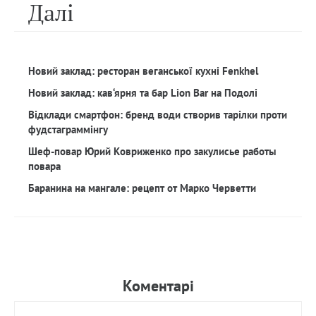
Далi
Новий заклад: ресторан веганської кухні Fenkhel
Новий заклад: кав‘ярня та бар Lion Bar на Подолі
Відклади смартфон: бренд води створив тарілки проти
фудстаграммінгу
Шеф-повар Юрий Ковриженко про закулисье работы
повара
Баранина на мангале: рецепт от Марко Черветти
Коментарi