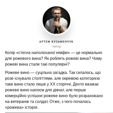
АРТЕМ КУЗЬМЕНЧУК
Автор
Колір «стегна наполоханої німфи» — це нормально
для рожевого вина? Як роблять рожеві вина? Чому
рожеві вина стали такі популярні?
Рожеве вино — суцільна загадка. Так склалось, що
розе існувало століттями, але окремою категорією
таке вино стало лише у XX сторіччі. Дехто вважає
рожеве вино напоєм для дівчат, але перше
комерційно успішне рожеве вино було розраховано
на ветеранів та солдат. Отже, з чого почалась
«рожева» історія.