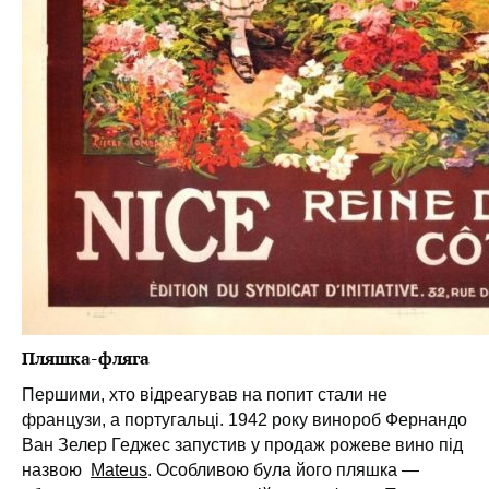
Пляшка-фляга
Першими, хто відреагував на попит стали не
французи, а португальці. 1942 року винороб Фернандо
Ван Зелер Геджес запустив у продаж рожеве вино під
назвою
Mateus
. Особливою була його пляшка —