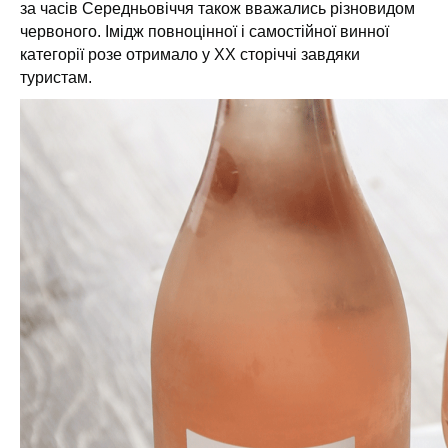
за часів Середньовіччя також вважались різновидом
червоного. Імідж повноцінної і самостійної винної
категорії розе отримало у XX сторіччі завдяки
туристам.