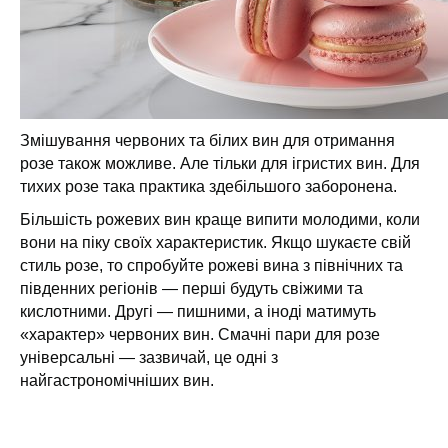
Змішування червоних та білих вин для отримання
розе також можливе. Але тільки для ігристих вин. Для
тихих розе така практика здебільшого заборонена.
Більшість рожевих вин краще випити молодими, коли
вони на піку своїх характеристик. Якщо шукаєте свій
стиль розе, то спробуйте рожеві вина з північних та
південних регіонів — перші будуть свіжими та
кислотними. Другі — пишними, а іноді матимуть
«характер» червоних вин. Смачні пари для розе
універсальні — зазвичай, це одні з
найгастрономічніших вин.