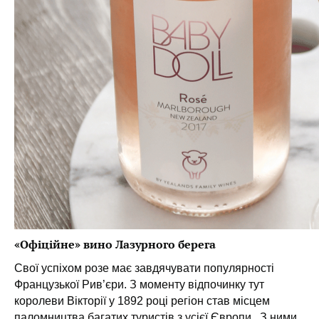
«Офіційне» вино Лазурного берега
Свої успіхом розе має завдячувати популярності
Французької Рив’єри. З моменту відпочинку тут
королеви Вікторії у 1892 році регіон став місцем
паломництва багатих туристів з усієї Європи. З ними