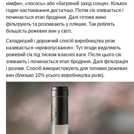
німфи», «лосось» або «багряний захід сонця». Кількох
годин настоювання достатньо. Потім сік зливається і
починається етап бродіння. Далі готове вино
фільтрують та розливають у пляшки. Так роблять
більшість рожевих вин у світі.
Складніший і дорожчий спосіб виробництва розе
називається «кровопускання». Тут ягоди виділяють
рожевий сік під тиском власної ваги. Після цього сік
зливають і починається етап бродіння. Далі фільтрація
і розлив. Спосіб використовують для топових рожевих
вин (близько 10% усього виробництва розе).