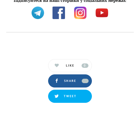
Підписуйтеся на наші сторінки у соціальних мережах
:
LIKE
0
SHARE
TWEET