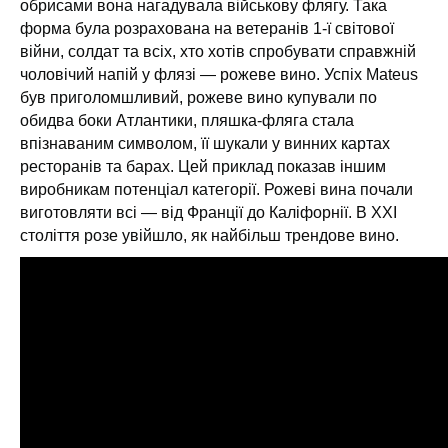
обрисами вона нагадувала військову флягу. Така
форма була розрахована на ветеранів 1-ї світової
війни, солдат та всіх, хто хотів спробувати справжній
чоловічий напій у флязі — рожеве вино. Успіх Mateus
був приголомшливий, рожеве вино купували по
обидва боки Атлантики, пляшка-фляга стала
впізнаваним символом, її шукали у винних картах
ресторанів та барах. Цей приклад показав іншим
виробникам потенціал категорії. Рожеві вина почали
виготовляти всі — від Франції до Каліфорнії. В XXI
століття розе увійшло, як найбільш трендове вино.