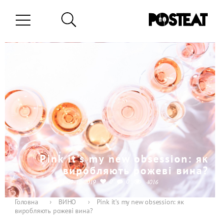
Pink it's my new obsession: як
виробляють рожеві вина?
0
0
09-12-2019
4016
Головна
›
ВИНО
›
Pink it’s my new obsession: як
виробляють рожеві вина?