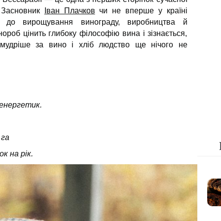
. Засновник
Іван Плачков
чи не вперше у країні
ід до вирощування винограду, виробництва й
ороб цінить глибоку філософію вина і зізнається,
мудріше за вино і хліб людство ще нічого не
оенергетик.
 га
шок
на рік.