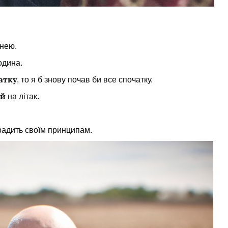
нею
.
одина
.
атку
, то я б знову почав б
и
все спочатку.
ий
на літак.
радить своїм принципам.