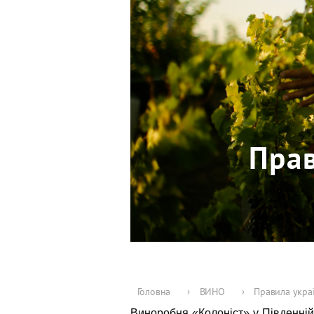
Прав
Головна
›
ВИНО
›
Правила украї
Виноробня
«Колоніст»
у Південній