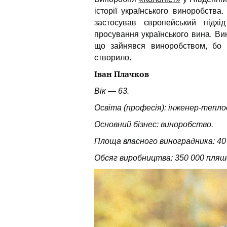
історії українського виноробства
застосував європейський підх
просування українського вина. Вин
що зайнявся виноробством, бо 
створило.
Іван Плачков
Вік — 63.
Освіта (професія): інженер-тепл
Основний бізнес: виноробство.
Площа власного виноградника: 40
Обсяг виробництва: 350 000 пля