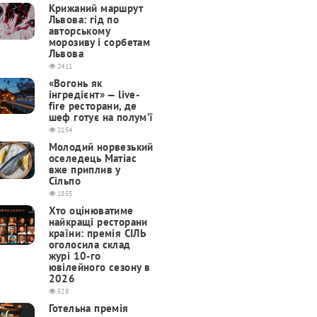
Крижаний маршрут
Львова: гід по
авторському
морозиву і сорбетам
Львова
2411
«Вогонь як
інгредієнт» — live-
fire ресторани, де
шеф готує на полум’ї
2154
Молодий норвезький
оселедець Матіас
вже приплив у
Сільпо
1855
Хто оцінюватиме
найкращі ресторани
країни: премія СІЛЬ
оголосила склад
журі 10-го
ювілейного сезону в
2026
528
Готельна премія