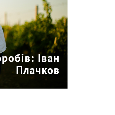
робів: Іван
Плачков