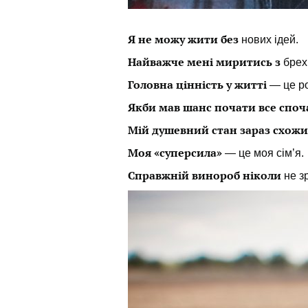
Я не можу жити без
нових ідей
.
Найважче мені миритись
з
брех
Головна цінність у житті
— це р
Якби мав шанс почати все споч
Мій душевний стан зараз схож
Моя «суперсила»
— це моя сім’я.
Справжній винороб ніколи
не з