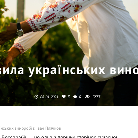
ила українських вино
3
0
08-01-2021
3555
нських виноробів: Іван Плачков
 Бессарабії — це одна з перших сторінок сучасної