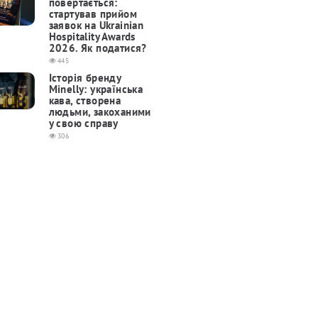
повертається:
cтартував прийом
заявок на Ukrainian
Hospitality Awards
2026. Як податися?
445
Історія бренду
Minelly: українська
кава, створена
людьми, закоханими
у свою справу
306