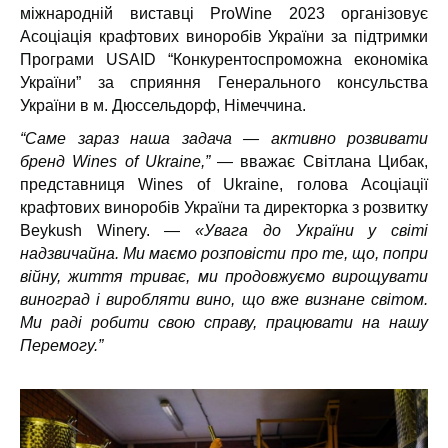
міжнародній виставці ProWine 2023 організовує
Асоціація крафтових виноробів України за підтримки
Програми USAID “Конкурентоспроможна економіка
України” за сприяння Генерального консульства
України в м. Дюссельдорф, Німеччина.
“Саме зараз наша задача — активно розвивати
бренд Wines of Ukraine,”
— вважає Світлана Цибак,
представниця Wines of Ukraine, голова Асоціації
крафтових виноробів України та директорка з розвитку
Beykush Winery. —
«Увага до України у світі
надзвичайна. Ми маємо розповісти про те, що, попри
війну, життя триває, ми продовжуємо вирощувати
виноград і виробляти вино, що вже визнане світом.
Ми раді робити свою справу, працювати на нашу
Перемогу.”