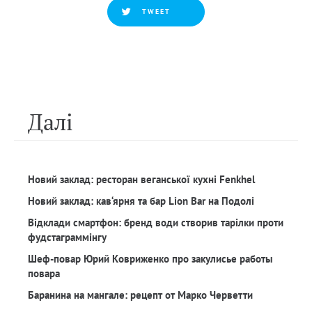
TWEET
Далi
Новий заклад: ресторан веганської кухні Fenkhel
Новий заклад: кав‘ярня та бар Lion Bar на Подолі
Відклади смартфон: бренд води створив тарілки проти
фудстаграммінгу
Шеф-повар Юрий Ковриженко про закулисье работы
повара
Баранина на мангале: рецепт от Марко Черветти