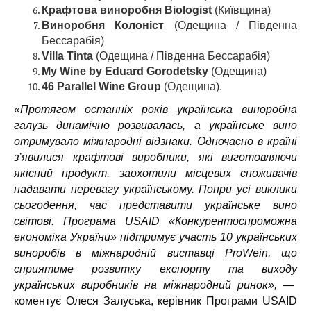
Крафтова виноробня Biologist
(Київщина)
Виноробня Колоніст
(Одещина / Південна
Бессарабія)
Villa Tinta
(Одещина / Південна Бессарабія)
My Wine by Eduard Gorodetsky
(Одещина)
46 Parallel Wine Group
(Одещина).
«Протягом останніх років українська виноробна
галузь динамічно розвивалась, а українське вино
отримувало міжнародні відзнаки. Одночасно в країні
з’явилися крафтові виробники, які виготовляючи
якісний продукт, заохотили місцевих споживачів
надавати перевагу українському. Попри усі виклики
сьогодення, час представити українське вино
світові. Програма USAID «Конкурентоспроможна
економіка України» підтримує участь 10 українських
виноробів в міжнародній виставці ProWein, що
сприятиме розвитку експорту та виходу
українських виробників на міжнародний ринок»,
—
коментує Олеся Залуська, керівник Програми USAID