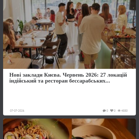
Нові заклади Києва. Червень 2026: 27 локацій
індійський та ресторан бессарабських...
07-07-2026
0
0
4880