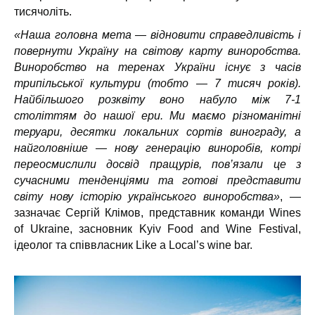
тисячоліть.
«Наша головна мета — відновити справедливість і
повернути Україну на світову карту виноробства.
Виноробство на теренах України існує з часів
трипільської культури (тобто — 7 тисяч років).
Найбільшого розквіту воно набуло між 7-1
століттям до нашої ери. Ми маємо різноманітні
теруари, десятки локальних сортів винограду, а
найголовніше — нову генерацію виноробів, котрі
переосмислили досвід пращурів, пов’язали це з
сучасними тенденціями та готові представити
світу нову історію українського виноробства»
, —
зазначає Сергій Клімов, представник команди Wines
of Ukraine, засновник Kyiv Food and Wine Festival,
ідеолог та співвласник Like a Local’s wine bar.