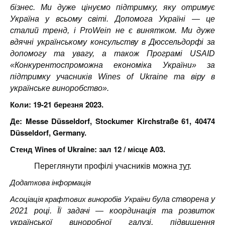
бізнес. Ми дуже цінуємо підтримку, яку отримує
Україна у всьому світі. Допомога Україні — це
сталий тренд, і ProWein не є винятком. Ми дуже
вдячні українському консульству в Дюссельдорфі за
допомогу та увагу, а також Програмі USAID
«Конкурентоспроможна економіка України» за
підтримку учасників Wines of Ukraine та віру в
українське виноробство».
Коли: 19-21 березня 2023.
Де:
Messe Düsseldorf, Stockumer Kirchstraße 61, 40474
Düsseldorf, Germany.
Стенд Wines of Ukraine: зал 12 / місце A03.
Переглянути профілі учасників можна
тут
.
Додаткова інформація
Асоціація крафтових виноробів України
була створена у
2021 році. Її задачі — координація та розвиток
української виноробної галузі, підвищення