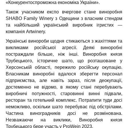
«Конкурентоспроможна економіка України».
Також учасником експо вчергове стане виноробня
SHABO Family Winery з Одещини з власним стендом
та найбільший український виробник ігристих —
компанія Artwinery.
Українські винороби щодня стикаються з жахіттями та
викликами російської агресії. Деякі виноробні
постраждали більше, ніж інші. Виноробня князя
Трубецького, історичне шато, що розташоване у
Херсонській області, пережило російську окупацію.
Власникам виноробні вдалося зберегти персонал
підприємства, але навіть зараз, після деокупації,
достеменно не відомо, в якому стані перебувають
виробничі потужності, старовинні винні підвали,
ресторан та готельний комплекс. Потрапити туди досі
неможливо, оскільки шато перебуває під обстрілами.
Частина виноградників досі не розмінована.
Незважаючи на виклики, Виноробня князя
Трубецького бере участь у ProWein 2023.