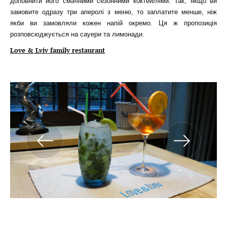
доповнити його смачними сезонними коктейлями. Так, якщо ви
замовите одразу три аперолі з меню, то заплатите менше, ніж
якби ви замовляли кожен напій окремо. Ця ж пропозиція
розповсюджується на сауери та лимонади.
Love & Lviv family restaurant