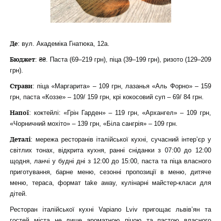
Де
: вул. Академіка Гнатюка, 12а.
Бюджет
: ₴₴. Паста (69–219 грн), піца (39–199 грн), ризото (129–209
грн).
Страви
: піца «Маргарита» – 109 грн, лазанья «Аль Форно» – 159
грн, паста «Коззе» – 109/ 159 грн, крі кокосовий суп – 69/ 84 грн.
Напої
: коктейлі: «Грін Гарден» – 119 грн, «Архангел» – 109 грн,
«Чорничний мохіто» – 139 грн, «Біла сангрія» – 109 грн.
Деталі
: мережа ресторанів італійської кухні, сучасний інтер’єр у
світлих тонах, відкрита кухня, ранні сніданки з 07:00 до 12:00
щодня, ланчі у будні дні з 12:00 до 15:00, паста та піца власного
приготування, барне меню, сезонні пропозиції в меню, дитяче
меню, тераса, формат take away, кулінарні майстер-класи для
дітей.
Ресторан італійської кухні Vapiano Lviv пригощає львів’ян та
гостей міста не лише ароматною піцою та пастою власного