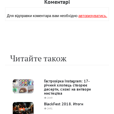
Коментарi
Для вiдправки коментара вам необхiдно
авторизуватись.
Читайте також
Гастрозірка Instagram: 17-
річний хлопець створює
десерти, схожі на витвори
мистецтва
2449
BlackFest 2018. Итоги
2491