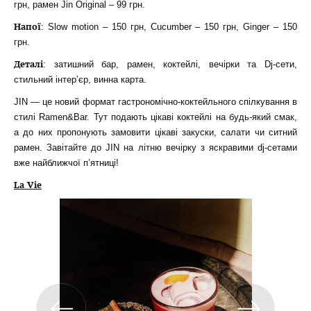
грн, рамен Jin Original – 99 грн.
Напої
: Slow motion – 150 грн, Cucumber – 150 грн, Ginger – 150
грн.
Деталі
: затишний бар, рамен, коктейлі, вечірки та Dj-сети,
стильний інтер’єр, винна карта.
JIN — це новий формат гастрономічно-коктейльного спілкування в
стилі Ramen&Bar. Тут подають цікаві коктейлі на будь-який смак,
а до них пропонують замовити цікаві закуски, салати чи ситний
рамен. Завітайте до JIN на літню вечірку з яскравими dj-сетами
вже найближчої п’ятниці!
La Vie