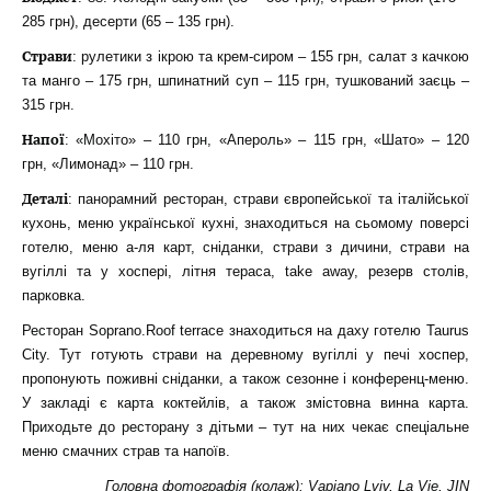
285 грн), десерти (65 – 135 грн).
Страви
: рулетики з ікрою та крем-сиром – 155 грн, салат з качкою
та манго – 175 грн, шпинатний суп – 115 грн, тушкований заєць –
315 грн.
Напої
: «Мохіто» – 110 грн, «Апероль» – 115 грн, «Шато» – 120
грн, «Лимонад» – 110 грн.
Деталі
: панорамний ресторан, страви європейської та італійської
кухонь, меню української кухні, знаходиться на сьомому поверсі
готелю, меню а-ля карт, сніданки, страви з дичини, страви на
вугіллі та у хоспері, літня тераса, take away, резерв столів,
парковка.
Ресторан Soprano.Roof terrace знаходиться на даху готелю Taurus
City. Тут готують страви на деревному вугіллі у печі хоспер,
пропонують поживні сніданки, а також сезонне і конференц-меню.
У закладі є карта коктейлів, а також змістовна винна карта.
Приходьте до ресторану з дітьми – тут на них чекає спеціальне
меню смачних страв та напоїв.
Головна фотографія (колаж):
Vapiano Lviv
,
La Vie
,
JIN