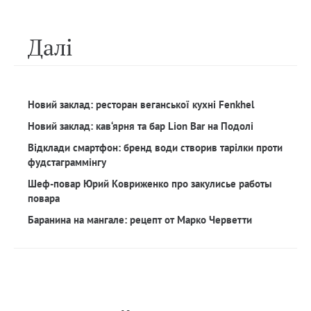
Далi
Новий заклад: ресторан веганської кухні Fenkhel
Новий заклад: кав‘ярня та бар Lion Bar на Подолі
Відклади смартфон: бренд води створив тарілки проти
фудстаграммінгу
Шеф-повар Юрий Ковриженко про закулисье работы
повара
Баранина на мангале: рецепт от Марко Черветти