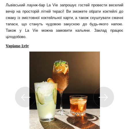
Львівський лаунж-бар La Vie запрошує гостей провести веселий
вечір на просторій літній терасі! Ви зможете обрати коктейлі до
смаку із змістовної коктейльної карти, а також скуштувати смачні
тапаси, що стануть чудовою закускою до будь-якого напою.
Також у La Vie можна замовити кальяни. Заклад працює
цілодобово.
Vapiano Lviv