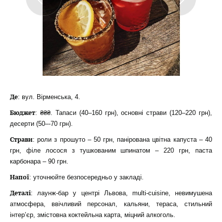
Де
: вул. Вірменська, 4.
Бюджет
: ₴₴₴. Тапаси (40–160 грн), основні страви (120–220 грн),
десерти (50–-70 грн).
Страви
: роли з прошуто – 50 грн, панірована цвітна капуста – 40
грн, філе лосося з тушкованим шпинатом – 220 грн, паста
карбонара – 90 грн.
Напої
: уточнюйте безпосередньо у закладі.
Деталі
: лаунж-бар у центрі Львова, multi-cuisine, невимушена
атмосфера, ввічливий персонал, кальяни, тераса, стильний
інтер’єр, змістовна коктейльна карта, міцний алкоголь.