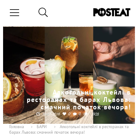
Алкогольні коктейлі в
ресторанах та барах Львова:
смачний початок вечора!
0
0
30-07-2019
5928
Головна
›
БАРИ
›
Алкогольні коктейлі в ресторанах та
барах Львова: смачний початок вечора!