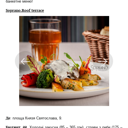
банкетне меню!
Soprano.Roof terrace
Де
: площа Князя Святослава, 9.
Бюджет
: ₴₴. Холодні закуски (85 – 365 грн), страви з риби (175 –