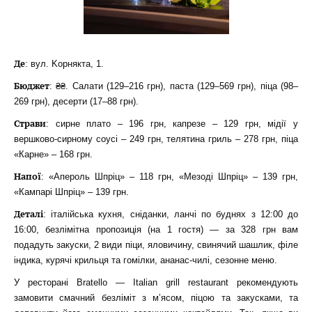
Де
: вул. Koрнякта, 1.
Бюджет
: ₴₴. Салати (129–216 грн), паста (129–569 грн), піца (98–
269 грн), десерти (17–88 грн).
Страви
: сирне плато – 196 грн, капрезе – 129 грн, мідії у
вершково-сирному соусі – 249 грн, телятина гриль – 278 грн, піца
«Карне» – 168 грн.
Напої
: «Апероль Шпріц» – 118 грн, «Мезоді Шпріц» – 139 грн,
«Кампарі Шпріц» – 139 грн.
Деталі
: італійська кухня, сніданки, ланчі по буднях з 12:00 до
16:00, безлімітна пропозиція (на 1 гостя) — за 328 грн вам
подадуть закуски, 2 види піци, яловичину, свинячий шашлик, філе
індика, курячі крильця та гомілки, ананас-чилі, сезонне меню.
У ресторані Bratello — Italian grill restaurant рекомендують
замовити смачний безліміт з м’ясом, піцою та закусками, та