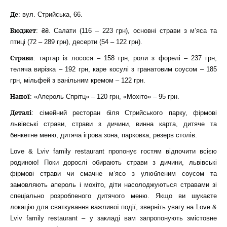
Де
: вул. Стрийська, 66.
Бюджет
: ₴₴. Салати (116 – 223 грн), основні страви з м’яса та
птиці (72 – 289 грн), десерти (54 – 122 грн).
Страви
: тартар із лосося – 158 грн, роли з форелі – 237 грн,
теляча вирізка – 192 грн, каре косулі з гранатовим соусом – 185
грн, мільфей з ванільним кремом – 122 грн.
Напої
: «Апероль Спрітц» – 120 грн, «Мохіто» – 95 грн.
Деталі
: сімейний ресторан біля Стрийського парку, фірмові
львівські страви, страви з дичини, винна карта, дитяче та
бенкетне меню, дитяча ігрова зона, парковка, резерв столів.
Love & Lviv family restaurant пропонує гостям відпочити всією
родиною! Поки дорослі обирають страви з дичини, львівські
фірмові страви чи смачне м’ясо з улюбленим соусом та
замовляють апероль і мохіто, діти насолоджуються стравами зі
спеціально розробленого дитячого меню. Якщо ви шукаєте
локацію для святкування важливої події, зверніть увагу на Love &
Lviv family restaurant – у закладі вам запропонують змістовне