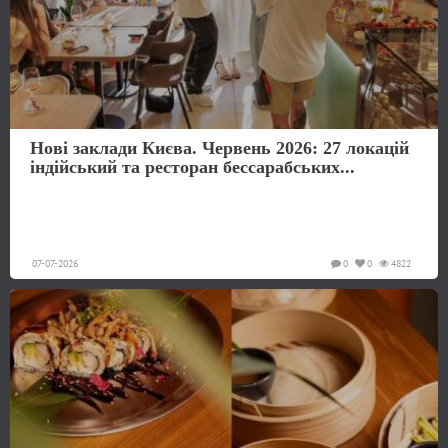
Нові заклади Києва. Червень 2026: 27 локацій
індійський та ресторан бессарабських...
07-07-2026
0
0
4822