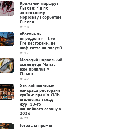
Крижаний маршрут
Львова: гід по
авторському
морозиву і сорбетам
Львова
2410
«Вогонь як
інгредієнт» — live-
fire ресторани, де
шеф готує на полум’ї
2153
Молодий норвезький
оселедець Матіас
вже приплив у
Сільпо
1854
Хто оцінюватиме
найкращі ресторани
країни: премія СІЛЬ
оголосила склад
журі 10-го
ювілейного сезону в
2026
527
Готельна премія