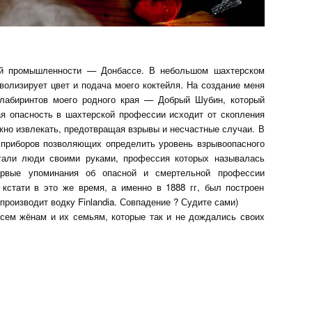
ой промышленности — Донбассе. В небольшом шахтерском
волизирует цвет и подача моего коктейля. На создание меня
лабиринтов моего родного края — Добрый Шубин, который
я опасность в шахтерской профессии исходит от скопления
ужно извлекать, предотвращая взрывы и несчастные случаи. В
 приборов позволяющих определить уровень взрывоопасного
игали люди своими руками, профессия которых называлась
ервые упоминания об опасной и смертельной профессии
, кстати в это же время, а именно в 1888 гг, был построен
производит водку Finlandia. Совпадение ? Судите сами)
всем жёнам и их семьям, которые так и не дождались своих