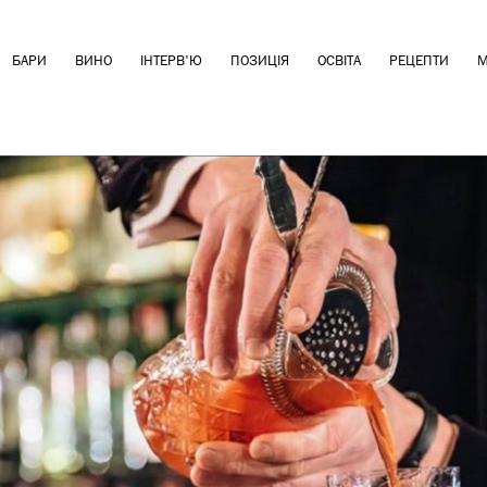
БАРИ
ВИНО
ІНТЕРВ'Ю
ПОЗИЦІЯ
ОСВІТА
РЕЦЕПТИ
М