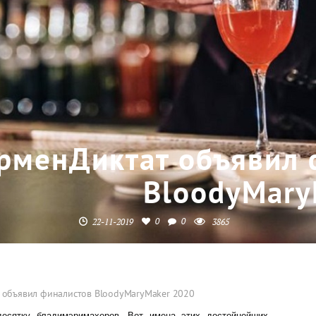
рменДиктат объявил 
BloodyMary
0
0
22-11-2019
3865
 объявил финалистов BloodyMaryMaker 2020
есятку бладимэримахеров. Вот имена этих достойнейших