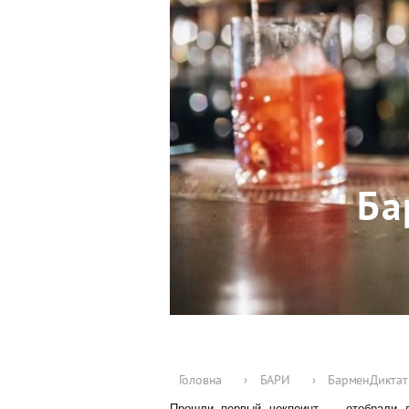
Ба
Головна
›
БАРИ
›
БарменДиктат
Прошли первый чекпоинт — отобрали д