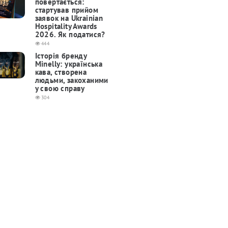
повертається:
cтартував прийом
заявок на Ukrainian
Hospitality Awards
2026. Як податися?
444
Історія бренду
Minelly: українська
кава, створена
людьми, закоханими
у свою справу
304