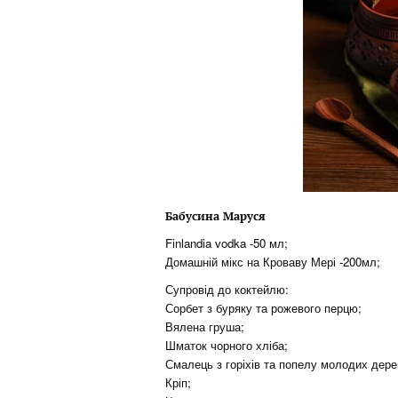
Бабусина Маруся
Finlandia vodka -50 мл;
Домашній мікс на Кроваву Мері -200мл;
Супровід до коктейлю:
Сорбет з буряку та рожевого перцю;
Вялена груша;
Шматок чорного хліба;
Смалець з горіхів та попелу молодих дере
Кріп;