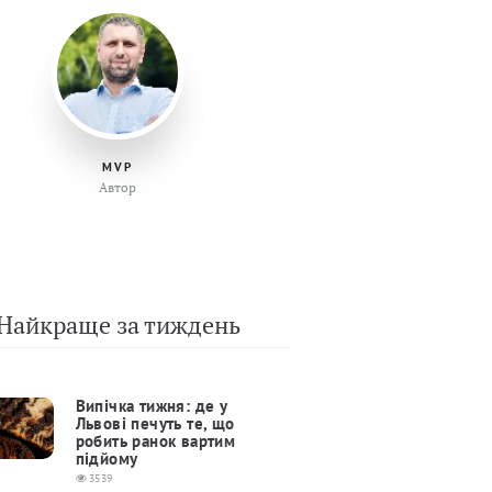
MVP
Автор
Найкраще за тиждень
Випічка тижня: де у
Львові печуть те, що
робить ранок вартим
підйому
3539