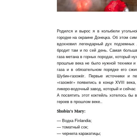
Родился и вырос я в колыбели угольн
городке на окраине Донецка. Об этом сим
вдохновил легендарный дух подземных 
бродит там и по сей день. Самая больша
газа метана в горных породах, который н
прошлые века
не было нужной техники и
газа и в обязательном порядке его сж
Шубин-газожёг. Первые источники и п
«газожёг» появились в конце XVIII века
ликеро-водочный завод, который и сейчас 
А посвятить этот коктейль хотелось бы 
героев в прошлом веке..
Shubin’s Mary:
— Водка Finlandia;
— томатный сок;
— чернила каракатицы;