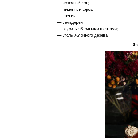
— яблочный сок;
— лимонный фреш;
— специи;
— сельдерей;
— окурить яблочными щепками;
— уголь яблочного дерева.
Яр