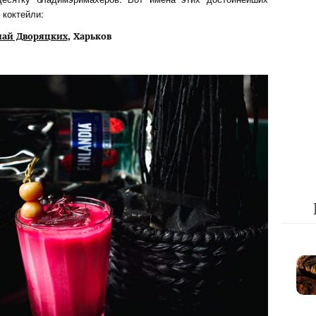
 коктейли:
ай Дворяцк
их
, Харьков