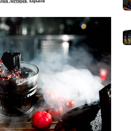
адий Дегтярёв
, Харьков