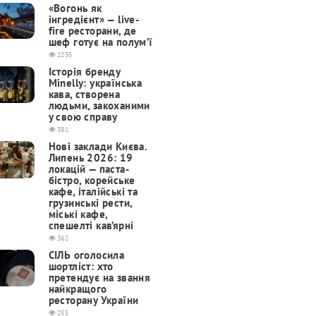
«Вогонь як
інгредієнт» — live-
fire ресторани, де
шеф готує на полум’ї
2235
Історія бренду
Minelly: українська
кава, створена
людьми, закоханими
у свою справу
381
Нові заклади Києва.
Липень 2026: 19
локацій — паста-
бістро, корейське
кафе, італійські та
грузинські рести,
міські кафе,
спешелті кав’ярні
362
СІЛЬ оголосила
шортліст: хто
претендує на звання
найкращого
ресторану України
255