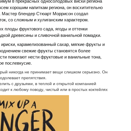
нимум 8 прекрасных односолодовых виски региона
всем хорошим напиткам региона, он восхитительно
й. Мастер блендер Стюарт Моррисон создал
ок, со сложным и хулиганским характером.
ых плоды фруктового сада, ягоды и оттенки
дкой древесины и сливочной ванильной помадки.
 ириски, карамелизованный сахар, мягкие фрукты и
воднением свежие фрукты становятся более
сти помогают нести фруктовые и ванильные тона,
ое послевкусие.
рый никогда не принимает вещи слишком серьезно. Он
еодолевает препятствия.
ить с друзьями, в теплой и открытой компанией
одит к любому поводу, чистый или в простых коктейлях