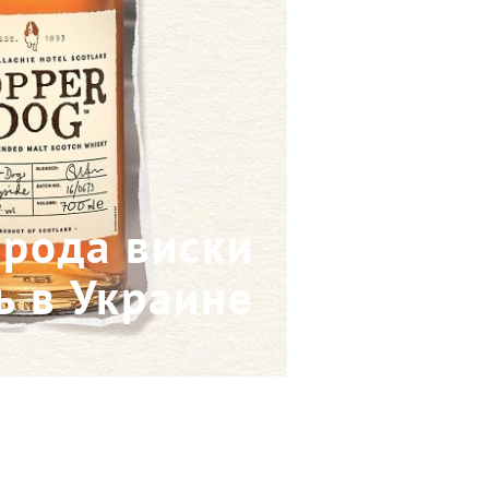
орода виски
ь в Украине