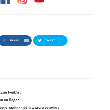
SHARE
TWEET
кухні Fenkhel
Bar на Подолі
орив тарілки проти фудстаграммінгу