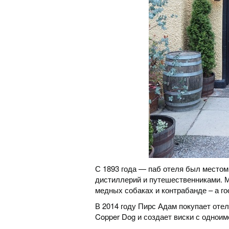
С 1893 года — паб отеля был место
дистиллерий и путешественниками. М
медных собаках и контрабанде – а го
В 2014 году Пирс Адам покупает оте
Copper Dog и создает виски с однои