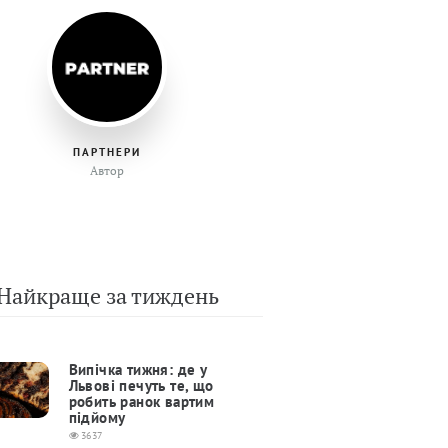
ПАРТНЕРИ
Автор
Найкраще за тиждень
Випічка тижня: де у
Львові печуть те, що
робить ранок вартим
підйому
3637