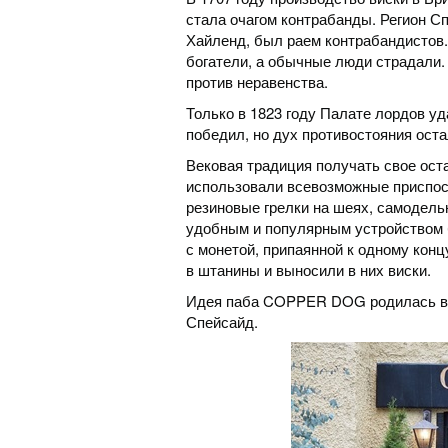
стала очагом контрабанды. Регион С
Хайленд, был раем контрабандистов
богатели, а обычные люди страдали.
против неравенства.
Только в 1823 году Палате лордов у
победил, но дух противостояния ост
Вековая традиция получать свое ост
использовали всевозможные приспос
резиновые грелки на шеях, самодел
удобным и популярным устройством б
с монетой, припаянной к одному конц
в штанины и выносили в них виски.
Идея паба COPPER DOG родилась в 
Спейсайд.