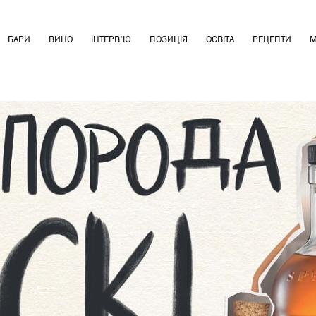
БАРИ
ВИНО
ІНТЕРВ'Ю
ПОЗИЦІЯ
ОСВІТА
РЕЦЕПТИ
М