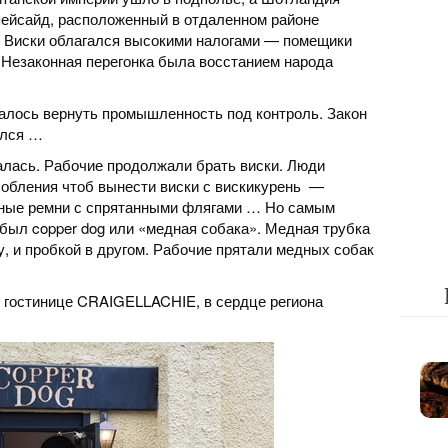
пейсайд, расположенный в отдаленном районе
. Виски облагался высокими налогами — помещики
 Незаконная перегонка была восстанием народа
далось вернуть промышленность под контроль. Закон
ался …
алась. Рабочие продолжали брать виски. Люди
обления чтоб вынести виски с вискикурень —
ьные ремни с спрятанными флягами … Но самым
ыл copper dog или «медная собака». Медная трубка
у, и пробкой в другом. Рабочие прятали медных собак
гостинице CRAIGELLACHIE, в сердце региона