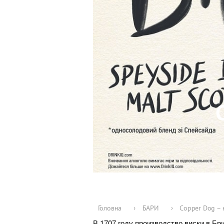
Головна
›
БАРИ
›
Copper Dog – 
В 1707 году производство виски в Б