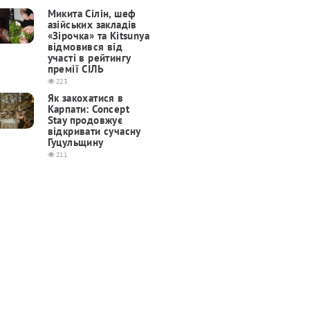
Микита Сілін, шеф
азійських закладів
«Зірочка» та Kitsunya
відмовився від
участі в рейтингу
премії СІЛЬ
223
Як закохатися в
Карпати: Concept
Stay продовжує
відкривати сучасну
Гуцульщину
211