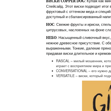
: Купаж как ми
ВИСКИ
COPPER
DOG
Спейсайд. Этот виски подводит итог 
фруктовый с оттенком меда и специ
доступный и сбалансированный напит
: Свежие фрукты и ириски, спел
НОС
цитрусовых, наслоенных на фоне сла
: Насыщенный сливочный вкус,
НЕБО
нежное древесное присутствие. С об
выраженными. Тонкие, далекие пряно
придавая виски длительное и кремов
RASCAL – милый мошенник, кото
играет с восприятием мира и пр
CONVERSATIONAL – его нужно дел
VERSATILE – виски, который подх