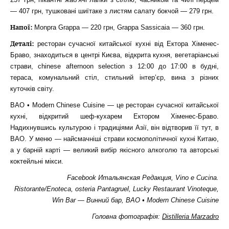
— 407 грн, тушковані шиїтаке з листям салату бокчой — 279 грн.
Напої:
Monpra Grappa — 220 грн, Grappa Sassicaia — 360 грн.
Деталі:
ресторан сучасної китайської кухні від Ектора Хіменес-
Браво, знаходиться в центрі Києва, відкрита кухня, вегетаріанські
страви, chinese afternoon selection з 12:00 до 17:00 в будні,
тераса, комунальний стіл, стильний інтер’єр, вина з різних
куточків світу.
BAO • Modern Chinese Cuisine — це ресторан сучасної китайської
кухні, відкритий шеф-кухарем Ектором Хіменес-Браво.
Надихнувшись культурою і традиціями Азії, він відтворив її тут, в
BAO. У меню — найсмачніші страви космополітичної кухні Китаю,
а у барній карті — великий вибір якісного алкоголю та авторські
коктейльні мікси.
Facebook
Итальянская Редакция
,
Vino e Cucina.
Ristorante/Enoteсa
,
osteria Pantagruel
,
Lucky Restaurant Vinoteque
,
Win Bar — Винний бар
,
BAO • Modern Chinese Cuisine
Головна фотографія:
Distilleria Marzadro