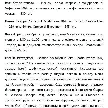
Їжа:
вітело тонато — 169 грн, салат капрезе з моцарелою ді
буфала — 299 грн, тальятеле з чорними трюфелями та кістковим
мозком — 339 грн.
Напої:
Grappa Po’ di Poli Morbida — 189 грн / 50 мл, Grappa Elisi
— 219 грн / 50 мл, Grappa di Bassano — 155 грн.
Деталі:
ресторан братів Гусовських, італійська кухня, сніданки по
буднях з 8:30 до 11:00, винна карта, спеціальне меню, стильний
інтер’єр, винні дегустації та еногастрономічні вечори, багаторічний
досвід роботи.
Osteria Pantagruel
— заклад ресторанної сім’ї братів Гусовських,
що протягом 20 з зайвим років знайомить киян з традиційним
смаком Італії. Шеф-кухар остерії Костантино Пассалаква, що
приїхав з італійського регіону Лігурія, поклав в основу меню
домашні рецепти своєї родини. У винній карті зібрали перлини з
— десертні, білі, червоні, ігристі, а також
італійських погребів
багато грапи
— класика жанру з ароматом свіжого хліба Grappa
di Bassano (Jacopo Poli), легка Grappa all’uva di Prosecco з
відтінками груші та кармелізованих фруктів, витримана Grappa
Antica Cuvеe Riserva, з ароматами спецій, здоби, апельсинового