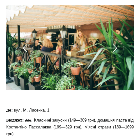
Де:
вул. М. Лисенка, 1.
Бюджет:
₴₴₴. Класичні закуски (149—309 грн), домашня паста від
Костантіно Пассалаква (199—329 грн), м’ясні страви (189—1699
грн).