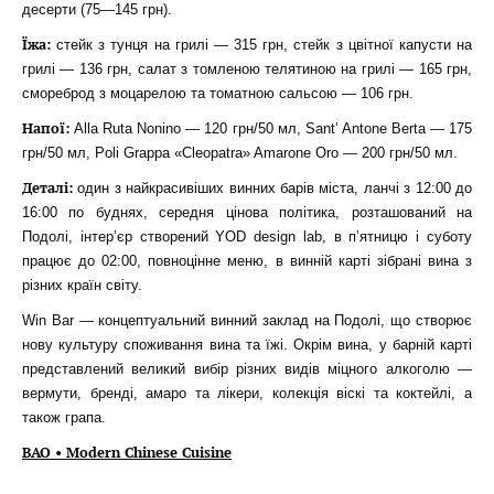
десерти (75—145 грн).
Їжа:
стейк з тунця на грилі — 315 грн, стейк з цвітної капусти на
грилі — 136 грн, салат з томленою телятиною на грилі — 165 грн,
смореброд з моцарелою та томатною сальсою — 106 грн.
Напої:
Alla Ruta Nonino — 120 грн/50 мл, Sant’ Antone Berta — 175
грн/50 мл, Poli Grappa «Cleopatra» Amarone Oro — 200 грн/50 мл.
Деталі:
один з найкрасивіших винних барів міста, ланчі з 12:00 до
16:00 по буднях, середня цінова політика, розташований на
Подолі, інтер’єр створений YOD design lab, в п’ятницю і суботу
працює до 02:00, повноцінне меню, в винній карті зібрані вина з
різних країн світу.
Win Bar — концептуальний винний заклад на Подолі, що створює
нову культуру споживання вина та їжі. Окрім вина, у барній карті
представлений великий вибір різних видів міцного алкоголю —
вермути, бренді, амаро та лікери, колекція віскі та коктейлі, а
також грапа.
BAO • Modern Chinese Cuisine