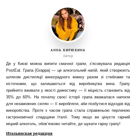
АННА КИРЮХИНА
Автор
Де у Києві можна випити смачної грапи, з’ясовувала редакція
PostEat. Грапа (Grappa) — це алкогольний напій, який створюють
шляхом дистиляції виноградного жмиху разом зі стеблами та
кісточками, що залишаються від виробництва вина. Грапу
прийнято вживати у якості дижестиву — її міцність становить від
35% до 60%. На початку своєї історії грапа вважалася напоєм
для незаможних селян — її виробляли, аби позбутися відходів від
виноробства. Проте з часом грапа стала справжньою перлиною
гастрономічної спадщини Італії. Тому якщо ви цінуєте гарний
міцний алкоголь, обов’язково читайте, де шукати гарну грапу!
Итальянская редакция