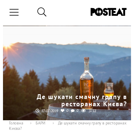
Де шукати смачну грапу в
ресторанах Києва?
0
0
17-07-2019
3733
Головна
›
БАРИ
›
Де шукати смачну грапу в ресторанах
Києва?