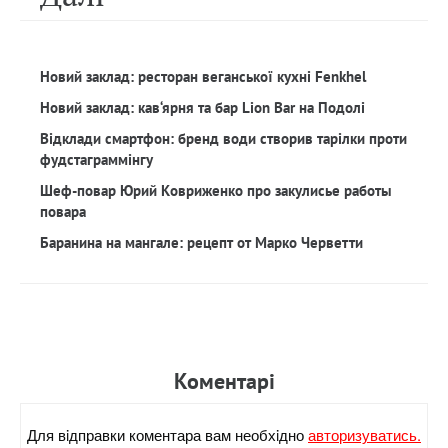
Новий заклад: ресторан веганської кухні Fenkhel
Новий заклад: кав‘ярня та бар Lion Bar на Подолі
Відклади смартфон: бренд води створив тарілки проти
фудстаграммінгу
Шеф-повар Юрий Ковриженко про закулисье работы
повара
Баранина на мангале: рецепт от Марко Черветти
Коментарi
Для вiдправки коментара вам необхiдно
авторизуватись.