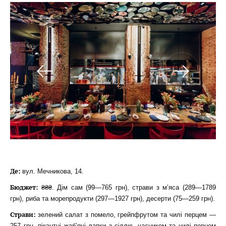
Де:
вул. Мечникова, 14.
Бюджет:
₴₴₴. Дім сам (99—765 грн), страви з м’яса (289—1789
грн), риба та морепродукти (297—1927 грн), десерти (75—259 грн).
Страви:
зелений салат з помело, грейпфрутом та чилі перцем —
257 грн, пікантні жаб’ячі лапки з сіллю, часником та чилі перцем