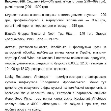
Бюджет:
₴₴₴. Сніданки (45—345 грн), м’ясні страви (279—999 грн),
рибні страви (299—1390 грн).
Страви:
смажена зелена спаржа з голландським соусом — 299
грн, трюфель-бургер з мармурової яловичини — 339 грн,
органічний короп з пюре зеленого гороху — 315 грн.
Напої:
Grappa Giusto di Notri, Tua Rita — 149 грн, Grappa
«Acquavitae», 1988, Berta — 199 грн.
Деталі:
ресторан-винотека, італійська і французька кухні в
авторській обробці, найбільша винна карта в Україні, магазин-
партнер Good Wine, ексклюзивні поставки найсвіжіших продуктів,
морські делікатеси, сніданки по буднях з 8:00 до 12:00 (у вихідні з
10 : 00 до 12:30), резерв столів, парковка.
Lucky Restaurant Vinoteque — преміум-ресторан з авторською
кухнею шеф-кухаря Володимира Ярославського. Меню тут
демонструє вишуканість французької та італійської гастрономії, а
особливе місце належить вину. Ресторан є партнером винного
бюро Good Wine, тому винна карта Lucky Restaurant Vinoteque
налічує більше 4000 найменувань. Не забули і про тих, хто
любить ароматну грапу.