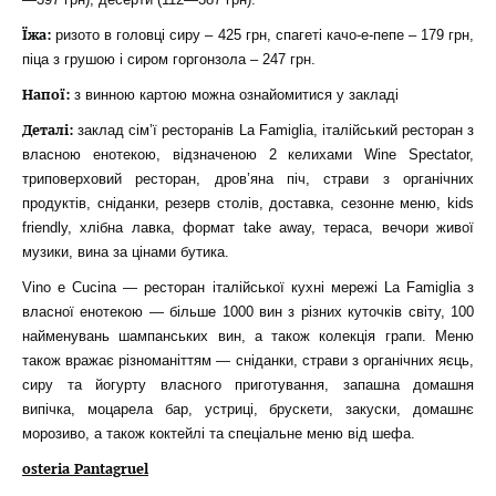
Їжа:
ризото в головці сиру – 425 грн, спагеті качо-е-пепе – 179 грн,
піца з грушою і сиром горгонзола – 247 грн.
Напої:
з винною картою можна ознайомитися у закладі
Деталі:
заклад сім’ї ресторанів La Famiglia, італійський ресторан з
власною енотекою, відзначеною 2 келихами Wine Spectator,
триповерховий ресторан, дров’яна піч, страви з органічних
продуктів, сніданки, резерв столів, доставка, сезонне меню, kids
friendly, хлібна лавка, формат take away, тераса, вечори живої
музики, вина за цінами бутика.
Vino e Cucina — ресторан італійської кухні мережі La Famiglia з
власної енотекою — більше 1000 вин з різних куточків світу, 100
найменувань шампанських вин, а також колекція грапи. Меню
також вражає різноманіттям — сніданки, страви з органічних яєць,
сиру та йогурту власного приготування, запашна домашня
випічка, моцарела бар, устриці, брускети, закуски, домашнє
морозиво, а також коктейлі та спеціальне меню від шефа.
osteria Pantagruel