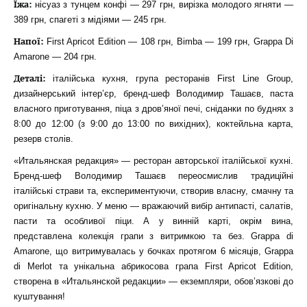
Їжа:
нісуаз з тунцем конфі — 297 грн, вирізка молодого ягняти —
389 грн, спагеті з мідіями — 245 грн.
Напої:
First Apricot Edition — 108 грн, Bimba — 199 грн, Grappa Di
Amarone — 204 грн.
Деталі:
італійська кухня, група ресторанів First Line Group,
дизайнерський інтер’єр, бренд-шеф Володимир Ташаєв, паста
власного приготування, піца з дров’яної печі, сніданки по буднях з
8:00 до 12:00 (з 9:00 до 13:00 по вихідних), коктейльна карта,
резерв столів.
«Итальянская редакция» — ресторан авторської італійської кухні.
Бренд-шеф Володимир Ташаєв переосмислив традиційні
італійські страви та, експериментуючи, створив власну, смачну та
оригінальну кухню. У меню — вражаючий вибір антипасті, салатів,
пасти та особливої піци. А у винній карті, окрім вина,
представлена колекція грапи з витримкою та без. Grappa di
Amаrоne, що витримувалась у бочках протягом 6 місяців, Grappa
di Merlot та унікальна абрикосова грапа First Apricot Edition,
створена в «Итальянской редакции» — екземпляри, обов’язкові до
куштування!