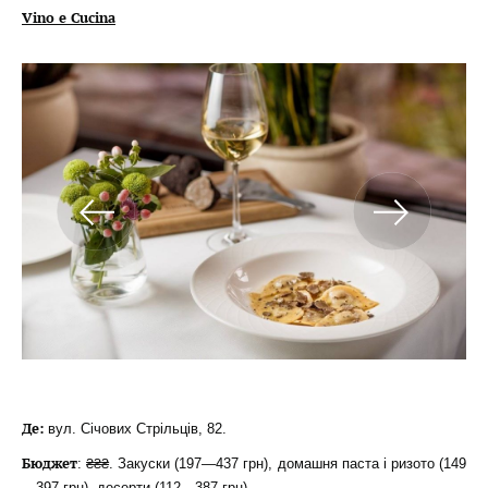
Vino e Cucina
Де:
вул. Січових Стрільців, 82.
Бюджет
: ₴₴₴. Закуски (197—437 грн), домашня паста і ризото (149
—397 грн), десерти (112—387 грн).