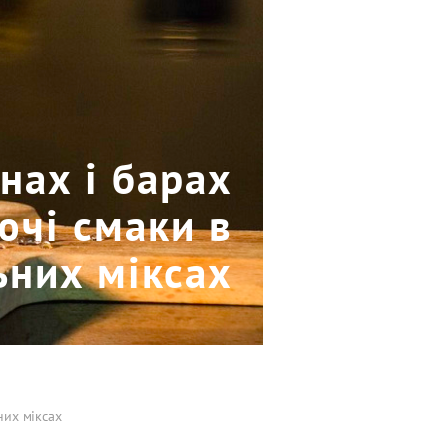
анах і барах
ючі смаки в
ьних міксах
них міксах