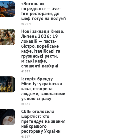
«Вогонь як
інгредієнт» — live-
fire ресторани, де
шеф готує на полум’ї
2321
Нові заклади Києва.
Липень 2026: 19
локацій — паста-
бістро, корейське
кафе, італійські та
грузинські рести,
міські кафе,
спешелті кав’ярні
533
Історія бренду
Minelly: українська
кава, створена
людьми, закоханими
у свою справу
473
СІЛЬ оголосила
шортліст: хто
претендує на звання
найкращого
ресторану України
347