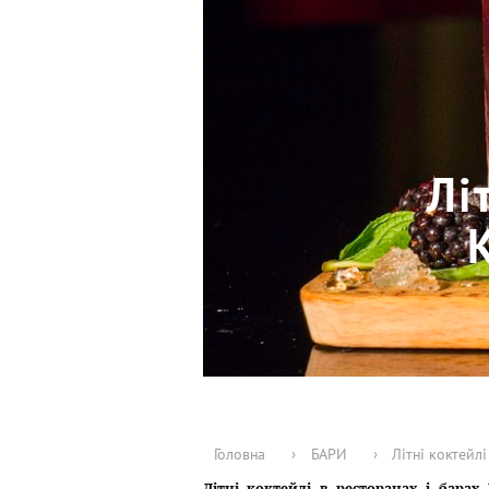
Лі
Головна
›
БАРИ
›
Літні коктейл
Літні коктейлі в ресторанах і бара