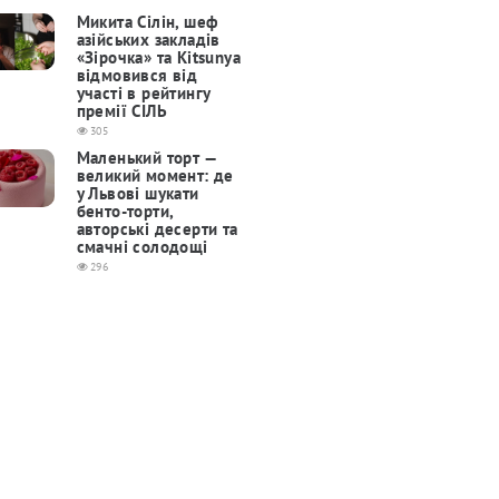
Микита Сілін, шеф
азійських закладів
«Зірочка» та Kitsunya
відмовився від
участі в рейтингу
премії СІЛЬ
305
Маленький торт —
великий момент: де
у Львові шукати
бенто-торти,
авторські десерти та
смачні солодощі
296