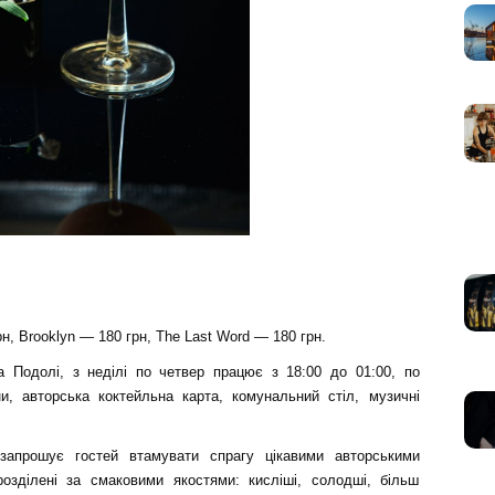
рн, Brooklyn — 180 грн, The Last Word — 180 грн.
а Подолі, з неділі по четвер працює з 18:00 до 01:00, по
и, авторська коктейльна карта, комунальний стіл, музичні
апрошує гостей втамувати спрагу цікавими авторськими
розділені за смаковими якостями: кисліші, солодші, більш