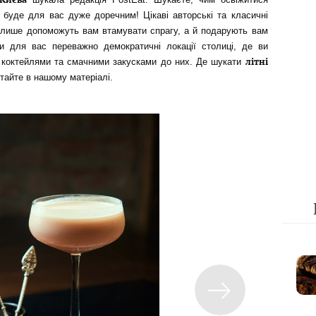
 буде для вас дуже доречним! Цікаві авторські та класичні
не лише допоможуть вам втамувати спрагу, а й подарують вам
али для вас переважно демократичні локації столиці, де ви
літні
 коктейлями та смачними закусками до них. Де шукати
тайте в нашому матеріалі.