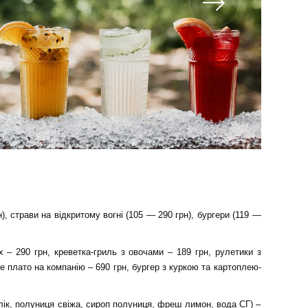
н), страви на відкритому вогні (105 — 290 грн), бургери (119 —
 – 290 грн, креветка-гриль з овочами – 189 грн, рулетики з
не плато на компанію – 690 грн, бургер з куркою та картоплею-
илік, полуниця свіжа, сироп полуниця, фреш лимон, вода СГ) –