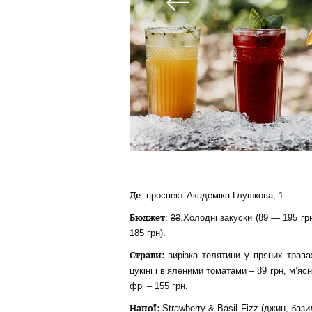
Де
: проспект Академіка Глушкова, 1.
Бюджет
: ₴₴.Холодні закуски (89 — 195 гр
185 грн).
Страви:
вирізка телятини у пряних травах
цукіні і в’яленими томатами – 89 грн, м’яс
фрі – 155 грн.
Напої:
Strawberry & Basil Fizz (джин, баз