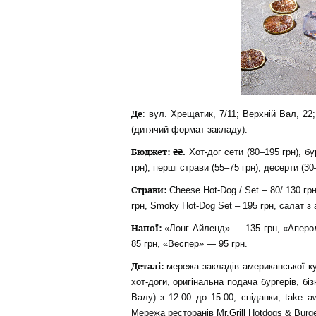
Де
: вул. Хрещатик, 7/11; Верхній Вал, 2
(дитячий формат закладу).
Бюджет: ₴₴.
Хот-дог сети (80–195 грн), бу
грн), перші страви (55–75 грн), десерти (30
Страви:
Cheese Hot-Dog / Set – 80/ 130 грн,
грн, Smoky Hot-Dog Set – 195 грн, салат 
Напої:
«Лонг Айленд» — 135 грн, «Аперо
85 грн, «Веспер» — 95 грн.
Деталі:
мережа закладів американської кух
хот-доги, оригінальна подача бургерів, б
Валу) з 12:00 до 15:00, сніданки, take a
Мережа ресторанів Mr.Grill Hotdogs & Burg