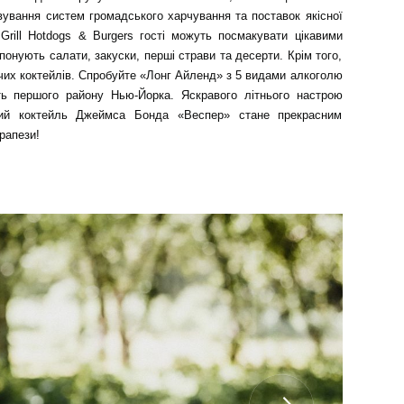
вування систем громадського харчування та поставок якісної
.Grill Hotdogs & Burgers гості можуть посмакувати цікавими
понують салати, закуски, перші страви та десерти. Крім того,
аючих коктейлів. Спробуйте «Лонг Айленд» з 5 видами алкоголю
ь першого району Нью-Йорка. Яскравого літнього настрою
ий коктейль Джеймса Бонда «Веспер» стане прекрасним
рапези!