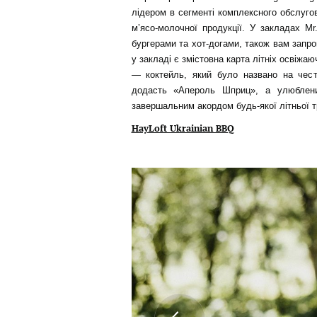
лідером в сегменті комплексного обслуго
м’ясо-молочної продукції. У закладах Mr
бургерами та хот-догами, також вам запро
у закладі є змістовна карта літніх освіж
— коктейль, який було названо на чест
додасть «Апероль Шприц», а улюблен
завершальним акордом будь-якої літньої т
HayLoft Ukrainian BBQ