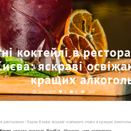
тні коктейлі в рестор
Києва: яскраві освіжа
кращих алкогол
0
0
20-06-2019
3647
і в ресторанах і барах Києва: яскраві освіжаючі смаки в кращих алкоголь
х Києва
шукала редакція PostEat. Шукаєте, чим освіжитися