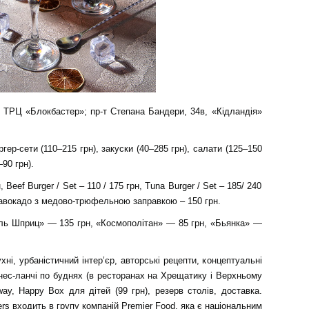
2; ТРЦ «Блокбастер»; пр-т Степана Бандери, 34в, «Кідландія»
ргер-сети (110–215 грн), закуски (40–285 грн), салати (125–150
–90 грн).
 Beef Burger / Set – 110 / 175 грн, Tuna Burger / Set – 185/ 240
з авокадо з медово-трюфельною заправкою – 150 грн.
ль Шприц» — 135 грн, «Космополітан» — 85 грн, «Бьянка» —
ні, урбаністичний інтер’єр, авторські рецепти, концептуальні
ізнес-ланчі по буднях (в ресторанах на Хрещатику і Верхньому
way, Happy Box для дітей (99 грн), резерв столів, доставка.
ers входить в групу компаній Premier Food, яка є національним