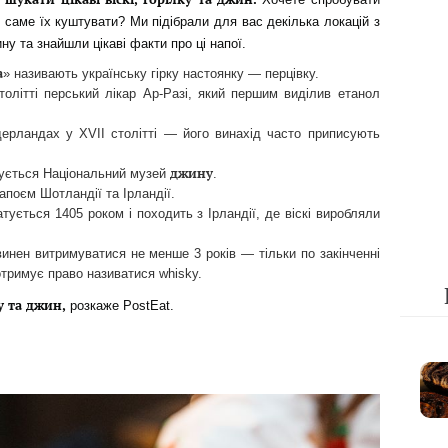
де саме їх куштувати? Ми підібрали для вас декілька локацій з
ину та знайшли цікаві факти про ці напої.
а
» називають українську гірку настоянку — перцівку.
олітті перський лікар Ар-Разі, який першим виділив етанол
ерландах у XVII столітті — його винахід часто приписують
джину
вується Національний музей
.
поєм Шотландії та Ірландії.
тується 1405 роком і походить з Ірландії, де віскі виробляли
инен витримуватися не менше 3 років — тільки по закінченні
тримує право називатися whisky.
ку та джин
,
розкаже PostEat.