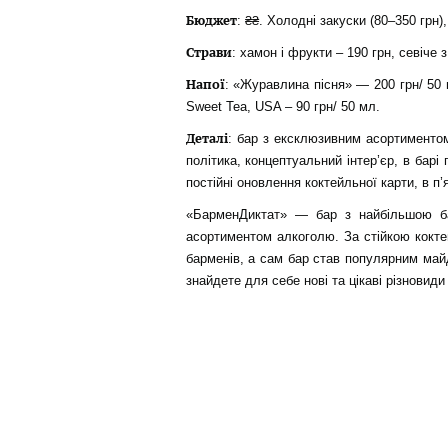
Бюджет
: ₴₴. Холодні закуски (80–350 грн),
Страви
: хамон і фрукти – 190 грн, севіче 
Напої
: «Журавлина пісня» — 200 грн/ 50 м
Sweet Tea, USA – 90 грн/ 50 мл.
Деталі
: бар з ексклюзивним асортиментом
політика, концептуальний інтер’єр, в барі 
постійні оновлення коктейльної карти, в п’
«БарменДиктат» — бар з найбільшою ба
асортиментом алкоголю. За стійкою кокте
барменів, а сам бар став популярним май
знайдете для себе нові та цікаві різновиди