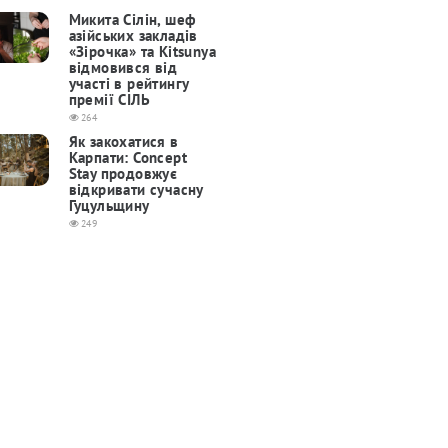
Микита Сілін, шеф
азійських закладів
«Зірочка» та Kitsunya
відмовився від
участі в рейтингу
премії СІЛЬ
264
Як закохатися в
Карпати: Concept
Stay продовжує
відкривати сучасну
Гуцульщину
249