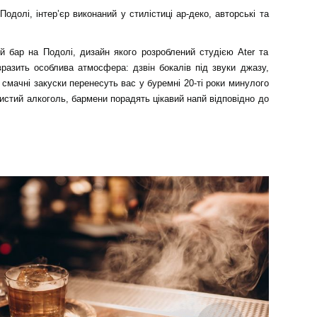
Подолі, інтер’єр виконаний у стилістиці ар-деко, авторські та
.
й бар на Подолі, дизайн якого розроблений студією Ater та
вразить особлива атмосфера: дзвін бокалів під звуки джазу,
а смачні закуски перенесуть вас у буремні 20-ті роки минулого
истий алкоголь, бармени порадять цікавий напй відповідно до