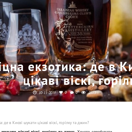
іцна екзотика: де в К
цікаві віскі, горі
0
0
10-11-2019
2583
: де в Києві шукати цікаві віскі, горілку та джин?
і шукати
цікаві
віскі, горілку та джин
.
Хочете спробувати