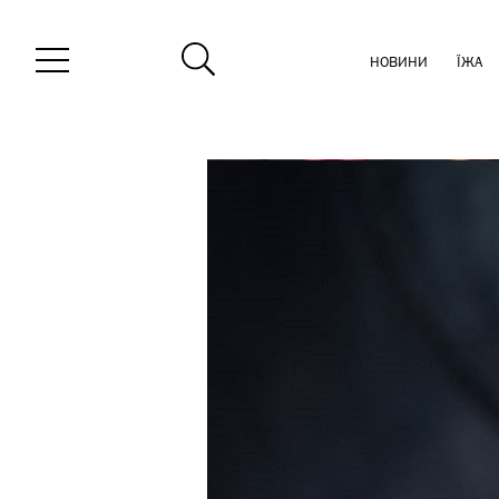
НОВИНИ
ЇЖА