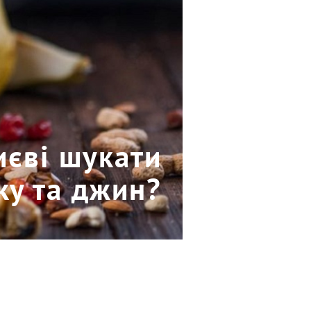
иєві шукати
лку та джин?