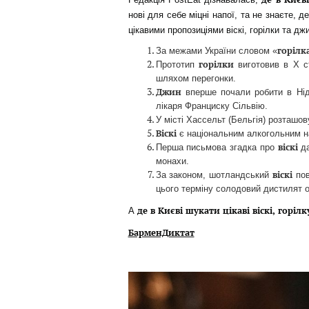
нові для себе міцні напої, та не знаєте, 
цікавими пропозиціями віскі, горілки та дж
горілк
За межами України словом «
горілки
Прототип
виготовив в X ст
шляхом перегонки.
Джин
вперше почали робити в Нід
лікаря Франциску Сільвію.
У місті Хассельт (Бельгія) розташо
Віскі
є національним алкогольним на
віскі
Перша письмова згадка про
да
монахи.
віскі
За законом, шотландський
пов
цього терміну солодовий дистилят о
де в Києві шукати
цікаві
віскі, горіл
А
БарменДиктат