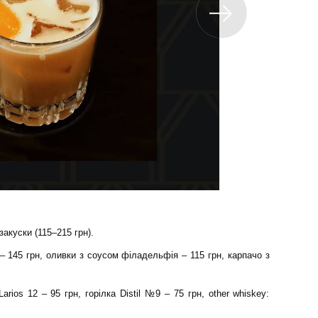
 закуски (115–215 грн).
 145 грн, оливки з соусом філадельфія – 115 грн, карпачо з
Larios 12 – 95 грн, горілка Distil №9 – 75 грн, other whiskey: