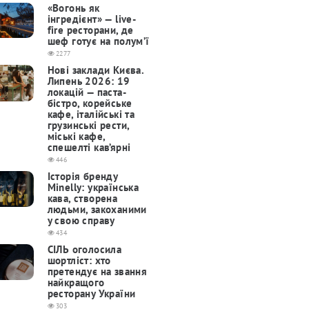
«Вогонь як
інгредієнт» — live-
fire ресторани, де
шеф готує на полум’ї
2277
Нові заклади Києва.
Липень 2026: 19
локацій — паста-
бістро, корейське
кафе, італійські та
грузинські рести,
міські кафе,
спешелті кав’ярні
446
Історія бренду
Minelly: українська
кава, створена
людьми, закоханими
у свою справу
434
СІЛЬ оголосила
шортліст: хто
претендує на звання
найкращого
ресторану України
303