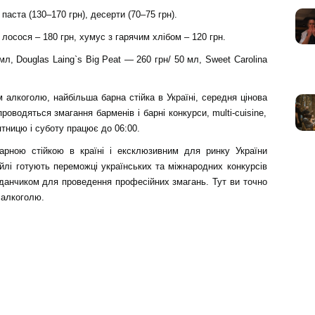
 паста (130–170 грн), десерти (70–75 грн).
з лосося – 180 грн, хумус з гарячим хлібом – 120 грн.
л, Douglas Laing`s Big Peat — 260 грн/ 50 мл, Sweet Carolina
 алкоголю, найбільша барна стійка в Україні, середня цінова
проводяться змагання барменів і барні конкурси, multi-сuisine,
ятницю і суботу працює до 06:00.
рною стійкою в країні і ексклюзивним для ринку України
йлі готують переможці українських та міжнародних конкурсів
данчиком для проведення професійних змагань. Тут ви точно
 алкоголю.