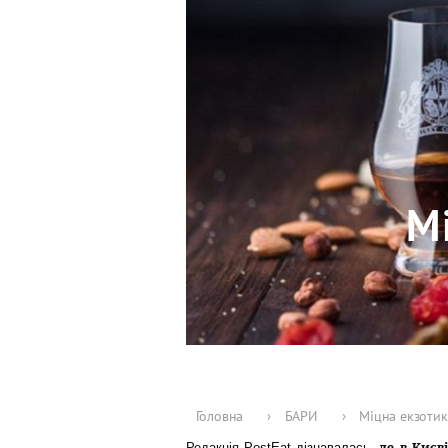
М
Головна
›
БАРИ
›
Міцна екзотика
де в Києв
Редакція PostEat дізнавалась,