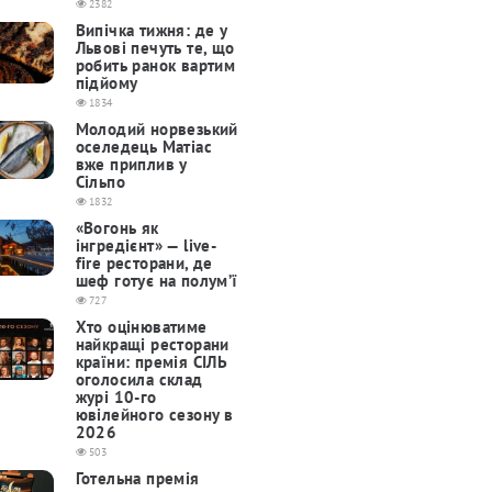
2382
Випічка тижня: де у
Львові печуть те, що
робить ранок вартим
підйому
1834
Молодий норвезький
оселедець Матіас
вже приплив у
Сільпо
1832
«Вогонь як
інгредієнт» — live-
fire ресторани, де
шеф готує на полум’ї
727
Хто оцінюватиме
найкращі ресторани
країни: премія СІЛЬ
оголосила склад
журі 10-го
ювілейного сезону в
2026
503
Готельна премія