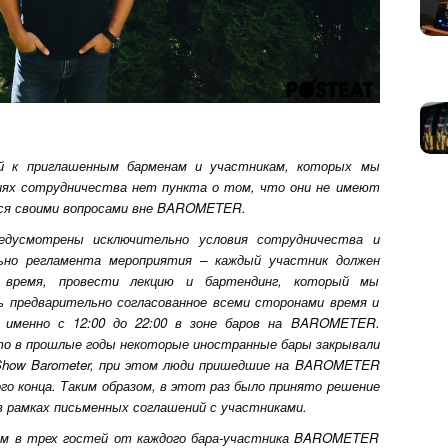
ий к приглашенным барменам и участникам, которых мы
иях сотрудничества нет пункта о том, что они не имеют
ься своими вопросами вне BAROMETER.
едусмотрены исключительно условия сотрудничества и
ьно регламента мероприятия – каждый участник должен
 время, провести лекцию и бартендинг, который мы
 предварительно согласованное всеми сторонами время и
а именно с 12:00 до 22:00 в зоне баров на BAROMETER.
то в прошлые годы некоторые иностранные бары закрывали
 Show Barometer, при этом люди пришедшие на BAROMETER
о конца. Таким образом, в этот раз было принято решение
 рамках письменных соглашений с участниками.
уем в трех гостей от каждого бара-участника BAROMETER