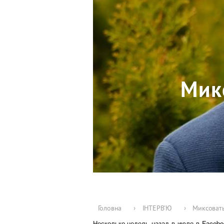
Мик
Головна
›
ІНТЕРВ'Ю
›
Миксовать
Несколько недель назад в июле в Facebo