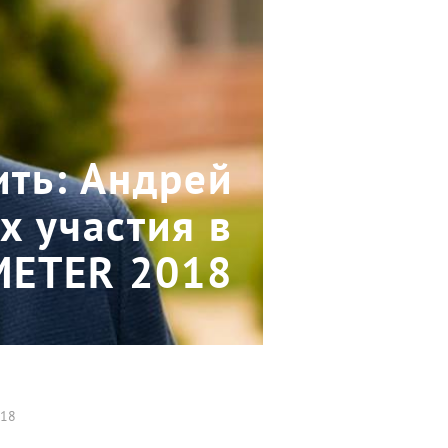
ить: Андрей
х участия в
ETER 2018
018