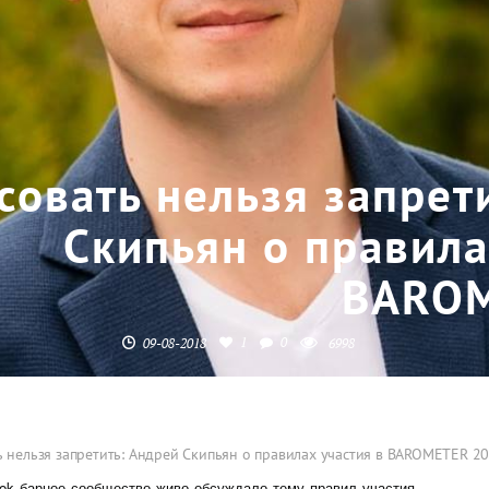
совать нельзя запрет
Скипьян о правила
BAROM
1
0
09-08-2018
6998
 нельзя запретить: Андрей Скипьян о правилах участия в BAROMETER 2
ok барное сообщество живо обсуждало тему правил участия