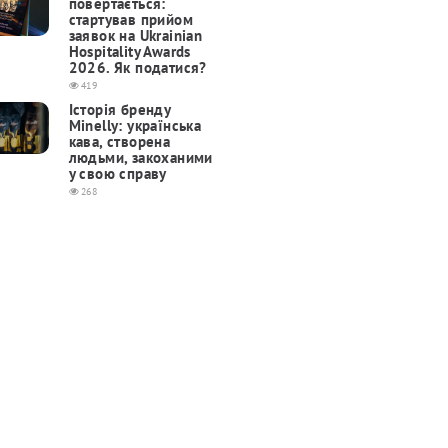
повертається:
cтартував прийом
заявок на Ukrainian
Hospitality Awards
2026. Як податися?
419
Історія бренду
Minelly: українська
кава, створена
людьми, закоханими
у свою справу
268