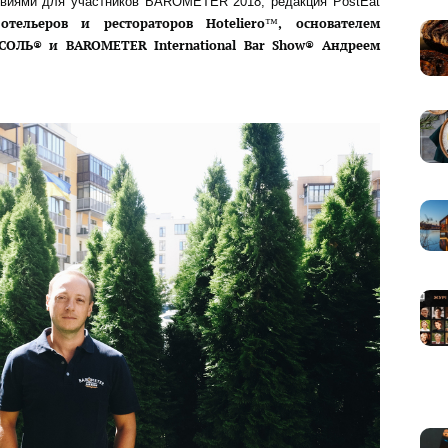
овиями для участников BAROMETER 2018, редакция PostEat
тельеров и рестораторов Hoteliero™, основателем
ОЛЬ® и BAROMETER International Bar Show® Андреем