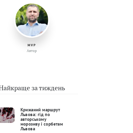
MVP
Автор
Найкраще за тиждень
Крижаний маршрут
Львова: гід по
авторському
морозиву і сорбетам
Львова