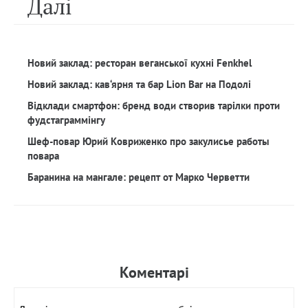
Далi
Новий заклад: ресторан веганської кухні Fenkhel
Новий заклад: кав‘ярня та бар Lion Bar на Подолі
Відклади смартфон: бренд води створив тарілки проти
фудстаграммінгу
Шеф-повар Юрий Ковриженко про закулисье работы
повара
Баранина на мангале: рецепт от Марко Черветти
Коментарi