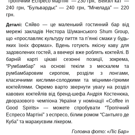
“Тропічний Еспресо Мартіні” — 230 грн, “Бейзіл кат” —
240 грн, “Бульвардьє” — 240 грн, “Мічелада” — 220
грн.
Деталі:
Сяйво — це маленький гостинний бар від
мережі закладів Нестора Шуманського Shum Group,
що «прославляє культуру пиття та п’янкі смаки у будь-
яких їхніх формах». Вдень готують якісну каву для
задоволених гостей, а ввечері вже роблять коктейлі. В
барній карті цікаві сезонні позиції, зокрема,
“Румбамбар” на основі текіли з мескалем та
румбамбаровим сиропом, розділи з лонгами,
класичними кислими-солодкими та міцними-гіркими
коктейлями. Окремо варто звернути увагу на розділ
кавових коктейлів від бренд-шефа Андрія Костенюка,
дворазового чемпіона України у номінації «Coffee in
Good Spirits» — можете спробувати “Тропічний
Еспресо Мартіні” з еспресо, білим ромом “Сантьяго де
Куба” та маракуєвим лікером.
Головна фото: «Ліс Бар»