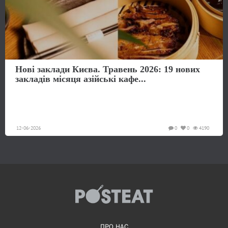
Нові заклади Києва. Травень 2026: 19 нових
закладів місяця азійські кафе...
12-06-2026
0
0
4190
ПРО НАС