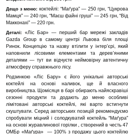
Дещо з меню:
коктейлі: “Маґура” — 250 грн, “Цукрова
Мамця” — 240 грн, “Маєш файні грушi” — 245 грн, “Від
Макконахі” — 220 грн.
Деталі:
«Ліс Бар» — перший бар мережі закладів
Gazda Group в самому центрі Львова біля площі
Ринок. Концепцію та назву втілити у інтер’єрі, який
наповнили лісовими елементами та дерев’яними
деталями — тут ви відчуєте неймовірну автентичну
атмосферу справжнього лісу.
Родзинкою «Ліс Бару» є його унікальні авторські
коктейлі на основі наливок, ще й власного
виробництва. Щомісяця в барі обирають найяскравіші
сезонні продукти та додають до меню особливі
лімітовані авторські коктейлі, які варто встигнути
скуштувати. Серед авторських позицій рекомендуємо
спробувати міцний і солодкуватий коктейль “Маґура”
на основі журавлинової горілки , створений в честь 47
ОМБр «Маґура» — 100% з продажу цього коктейлю