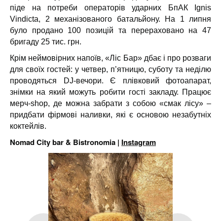
піде на потреби операторів ударних БпАК Ignis
Vindicta, 2 механізованого батальйону. На 1 липня
було продано 100 позицій та перераховано на 47
бригаду 25 тис. грн.
Крім неймовірних напоїв, «Ліс Бар» дбає і про розваги
для своїх гостей: у четвер, п’ятницю, суботу та неділю
проводяться DJ-вечори. Є плівковий фотоапарат,
знімки на який можуть робити гості закладу. Працює
мерч-shop, де можна забрати з собою «смак лісу» –
придбати фірмові наливки, які є основою незабутніх
коктейлів.
Nomad City bar & Bistronomia |
Instagram