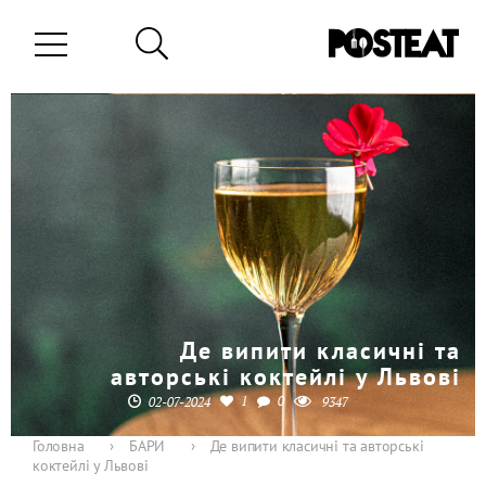
Де випити класичні та
авторські коктейлі у Львові
1
0
02-07-2024
9347
Головна
›
БАРИ
›
Де випити класичні та авторські
коктейлі у Львові