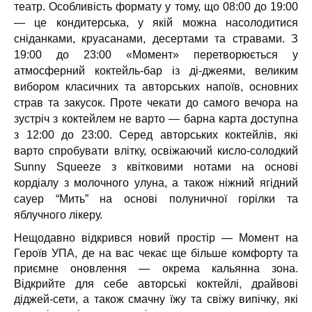
театр. Особливість формату у тому, що 08:00 до 19:00
— це кондитерська, у якій можна насолодитися
сніданками, круасанами, десертами та стравами. З
19:00 до 23:00 «Момент» перетворюється у
атмосферний коктейль-бар із ді-джеями, великим
вибором класичних та авторських напоїв, основних
страв та закусок. Проте чекати до самого вечора на
зустріч з коктейлем не варто — барна карта доступна
з 12:00 до 23:00. Серед авторських коктейлів, які
варто спробувати влітку, освіжаючий кисло-солодкий
Sunny Squeeze з квітковими нотами на основі
кордіалу з молочного улуна, а також ніжний ягідний
сауер “Мить” на основі полуничної горілки та
яблучного лікеру.
Нещодавно відкрився новий простір — Момент на
Героїв УПА, де на вас чекає ще більше комфорту та
приємне оновлення — окрема кальянна зона.
Відкрийте для себе авторські коктейлі, драйвові
діджей-сети, а також смачну їжу та свіжу випічку, які