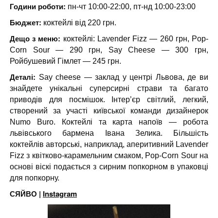
Години роботи:
пн-чт 10:00-22:00, пт-нд 10:00-23:00
Бюджет:
коктейлі від 220 грн.
Дещо з меню:
коктейлі: Lavender Fizz — 260 грн, Pop-
Corn Sour — 290 грн, Say Cheese — 300 грн,
Ройбушевий Гімлет — 245 грн.
Деталі:
Say cheese — заклад у центрі Львова, де ви
знайдете унікальні суперсирні страви та багато
приводів для посмішок. Інтер’єр світлий, легкий,
створений за участі київської команди дизайнерок
Numo Buro. Коктейлі та карта напоїв — робота
львівського бармена Івана Зелика. Більшість
коктейлів авторські, наприклад, аперитивний Lavender
Fizz з квітково-карамельним смаком, Pop-Corn Sour на
основі віскі подається з сирним попкорном в упаковці
для попкорну.
СЯЙВО |
Instagram