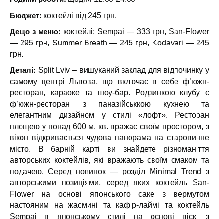
Бюджет:
коктейлі від 245 грн.
Дещо з меню:
коктейлі: Sempai — 333 грн, San-Flower
— 295 грн, Summer Breath — 245 грн, Kodavari — 245
грн.
Деталі:
Split Lviv – вишуканий заклад для відпочинку у
самому центрі Львова, що включає в себе ф’южн-
ресторан, караоке та шоу-бар. Родзинкою клубу є
ф’южн-ресторан з паназійськкою кухнею та
елегантним дизайном у стилі «лофт». Ресторан
площею у понад 600 м. кв. вражає своїм простором, з
вікон відкривається чудова панорама на старовинне
місто. В барній карті ви знайдете різноманіття
авторських коктейлів, які вражають своїм смаком та
подачею. Серед новинок — розділ Minimal Trend з
авторськими позиціями, серед яких коктейль San-
Flower на основі японського саке з вермутом
настояним на жасмині та кафір-лаймі та коктейль
Sempai в японському стилі на основі віскі з