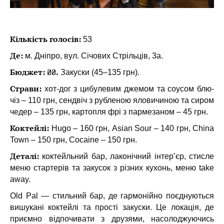
Кількість голосів:
53
Де:
м. Дніпро, вул. Січових Стрільців, 3а.
Бюджет: ₴₴.
Закуски (45–135 грн).
Страви:
хот-дог з цибулевим джемом та соусом блю-
чіз – 110 грн, сендвіч з рубленою яловичиною та сиром
чедер – 135 грн, картопля фрі з пармезаном – 45 грн.
Коктейлі:
Hugo – 160 грн, Asian Sour – 140 грн, China
Town – 150 грн, Cocaine – 150 грн.
Деталі:
коктейльний бар, лаконічний інтер’єр, стисле
меню стартерів та закусок з різних кухонь, меню take
away.
Old Pal — стильний бар, де гармонійно поєднуються
вишукані коктейлі та прості закуски. Це локація, де
приємно відпочивати з друзями, насолоджуючись