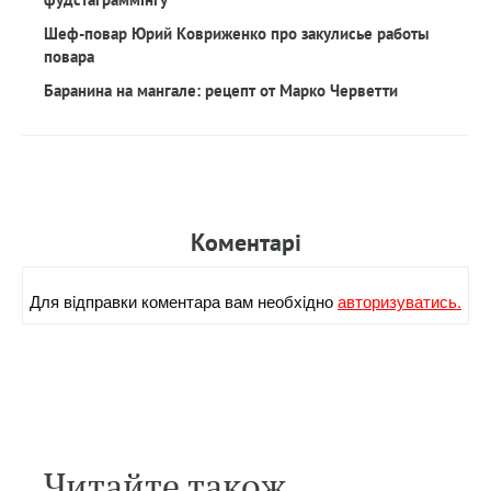
Шеф-повар Юрий Ковриженко про закулисье работы
повара
Баранина на мангале: рецепт от Марко Черветти
Коментарi
Для вiдправки коментара вам необхiдно
авторизуватись.
Читайте також