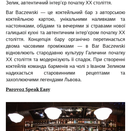
Зелик, автентичний інтер’єр початку ХХ століття.
Bar Baczewski — це коктейльний бар з авторською
коктейльною картою, унікальними наливками та
настоянками, обідами та вечерями зі стравами нової
галицької кухні та автентичним інтер’єром початку XX
століття. Концепція бару органічно перетинається
двома часовими проміжками — в Bar Baczewski
відновлюють стародавню культуру Галичини початку
XX століття та модернізують її спадок. При створенні
коктейлів команда барменів на чолі з Іваном Зеликом
надихається старовинними рецептами та
захоплюючими легендами Львова.
Parovoz Speak Easy