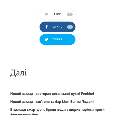
LIKE
0
SHARE
TWEET
Далi
Новий заклад: ресторан веганської кухні Fenkhel
Новий заклад: кав‘ярня та бар Lion Bar на Подолі
Відклади смартфон: бренд води створив тарілки проти
фудстаграммінгу