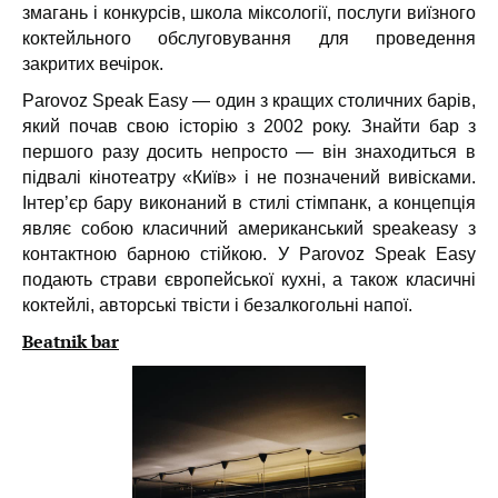
змагань і конкурсів, школа міксології, послуги виїзного
коктейльного обслуговування для проведення
закритих вечірок.
Parovoz Speak Easy — один з кращих столичних барів,
який почав свою історію з 2002 року. Знайти бар з
першого разу досить непросто — він знаходиться в
підвалі кінотеатру «Київ» і не позначений вивісками.
Інтер’єр бару виконаний в стилі стімпанк, а концепція
являє собою класичний американський speakeasy з
контактною барною стійкою. У Parovoz Speak Easy
подають страви європейської кухні, а також класичні
коктейлі, авторські твісти і безалкогольні напої.
Beatnik bar