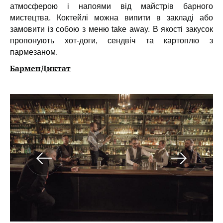
атмосферою і напоями від майстрів барного
мистецтва. Коктейлі можна випити в закладі або
замовити із собою з меню take away. В якості закусок
пропонують хот-доги, сендвіч та картоплю з
пармезаном.
БарменДиктат