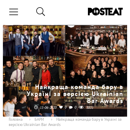
Найкраща команда бару в
Україні за версією Ukrainian
Bar Awards
0
0
15-06-2020
3851
Головна
›
БАРИ
›
Найкраща команда бару в Україні за
версією Ukrainian Bar Awards