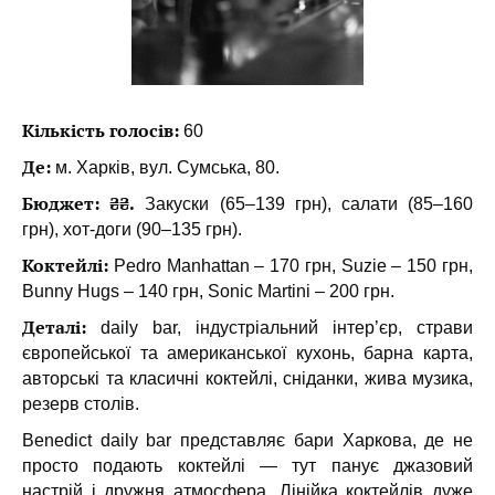
Кількість голосів:
60
Де:
м. Харків, вул. Сумська, 80.
Бюджет: ₴₴.
Закуски (65–139 грн), салати (85–160
грн), хот-доги (90–135 грн).
Коктейлі:
Pedro Manhattan – 170 грн, Suzie – 150 грн,
Bunny Hugs – 140 грн, Sonic Martini – 200 грн.
Деталі:
daily bar, індустріальний інтер’єр, страви
європейської та американської кухонь, барна карта,
авторські та класичні коктейлі, сніданки, жива музика,
резерв столів.
Benedict daily bar представляє бари Харкова, де не
просто подають коктейлі — тут панує джазовий
настрій і дружня атмосфера. Лінійка коктейлів дуже