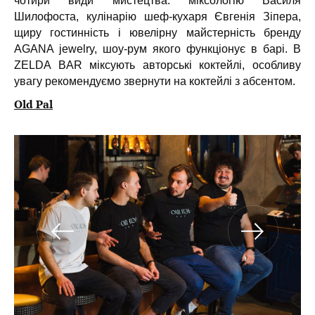
чотири види мистецтва: міксологію Василя
Шилофоста, кулінарію шеф-кухаря Євгенія Зіпера,
щиру гостинність і ювелірну майстерність бренду
AGANA jewelry, шоу-рум якого функціонує в барі. В
ZELDA BAR міксують авторські коктейлі, особливу
увагу рекомендуємо звернути на коктейлі з абсентом.
Old Pal