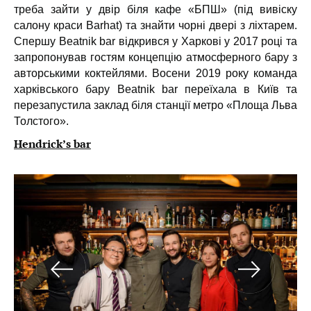
треба зайти у двір біля кафе «БПШ» (під вивіску
салону краси Barhat) та знайти чорні двері з ліхтарем.
Спершу Beatnik bar відкрився у Харкові у 2017 році та
запропонував гостям концепцію атмосферного бару з
авторськими коктейлями. Восени 2019 року команда
харківського бару Beatnik bar переїхала в Київ та
перезапустила заклад біля станції метро «Площа Льва
Толстого».
Hendrick’s bar