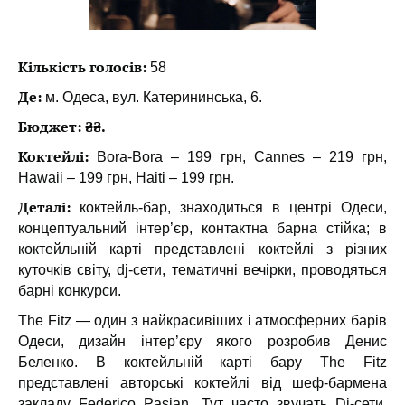
Кількість голосів:
58
Де:
м. Одеса, вул. Катерининська, 6.
Бюджет: ₴₴.
Коктейлі:
Bora-Bora – 199 грн, Cannes – 219 грн,
Hawaii – 199 грн, Haiti – 199 грн.
Деталі:
коктейль-бар, знаходиться в центрі Одеси,
концептуальний інтер’єр, контактна барна стійка; в
коктейльній карті представлені коктейлі з різних
куточків світу, dj-сети, тематичні вечірки, проводяться
барні конкурси.
The Fitz — один з найкрасивіших і атмосферних барів
Одеси, дизайн інтер’єру якого розробив Денис
Беленко. В коктейльній карті бару The Fitz
представлені авторські коктейлі від шеф-бармена
закладу Federico Pasian. Тут часто звучать Dj-сети,