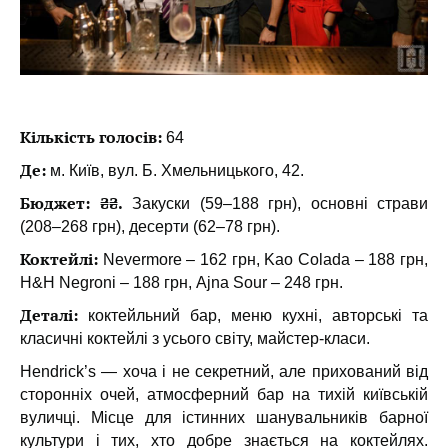
Кількість голосів:
64
Де:
м. Київ, вул. Б. Хмельницького, 42.
Бюджет: ₴₴.
Закуски (59–188 грн), основні страви
(208–268 грн), десерти (62–78 грн).
Коктейлі:
Nevermore – 162 грн, Kao Colada – 188 грн,
H&H Negroni – 188 грн, Ajna Sour – 248 грн.
Деталі:
коктейльний бар, меню кухні, авторські та
класичні коктейлі з усього світу, майстер-класи.
Hendrick’s — хоча і не секретний, але прихований від
сторонніх очей, атмосферний бар на тихій київській
вуличці. Місце для істинних шанувальників барної
культури і тих, хто добре знається на коктейлях.