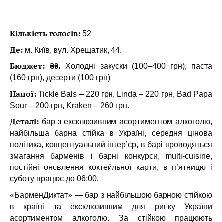
Кількість голосів:
52
Де:
м. Київ, вул. Хрещатик, 44.
Бюджет: ₴₴.
Холодні закуски (100–400 грн), паста
(160 грн), десерти (100 грн).
Напої:
Tickle Bals – 220 грн, Linda – 220 грн, Bad Papa
Sour – 200 грн, Kraken – 260 грн.
Деталі:
бар з ексклюзивним асортиментом алкоголю,
найбільша барна стійка в Україні, середня цінова
політика, концептуальний інтер’єр, в барі проводяться
змагання барменів і барні конкурси, multi-сuisine,
постійні оновлення коктейльної карти, в п’ятницю і
суботу працює до 06:00.
«БарменДиктат» — бар з найбільшою барною стійкою
в країні та ексклюзивним для ринку України
асортиментом алкоголю. За стійкою працюють