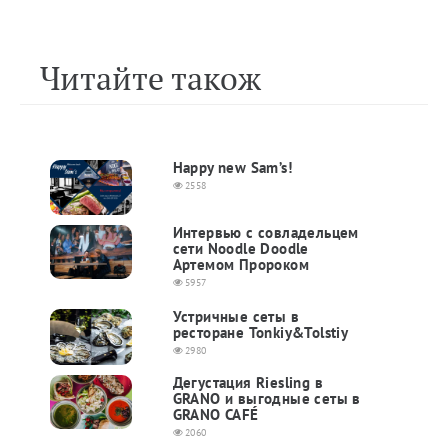
Читайте також
Happy new Sam’s!
2558
Интервью с совладельцем
сети Noodle Doodle
Артемом Пророком
5957
Устричные сеты в
ресторане Tonkiy&Tolstiy
2980
Дегустация Riesling в
GRANO и выгодные сеты в
GRANO CAFÉ
2060