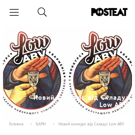
Новий конкурс від Складу:
Low ABV
0
0
08-09-2019
3297
Головна
›
БАРИ
›
Новий конкурс від Складу: Low ABV