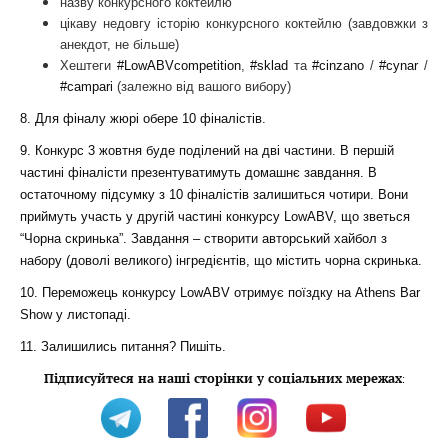
назву конкурсного коктейлю
цікаву недовгу історію конкурсного коктейлю (завдовжки з
анекдот, не більше)
Хештеги
#LowABVcompetition
,
#sklad
та
#cinzano
/
#cynar
/
#campari
(залежно від вашого вибору)
8.
Для фіналу жюрі обере 10 фіналістів.
9. Конкурс 3 жовтня буде поділений на дві частини. В першій
частині фіналісти презентуватимуть домашнє завдання. В
остаточному підсумку з 10 фіналістів залишиться чотири. Вони
приймуть участь у другій частині конкурсу LowABV, що зветься
“Чорна скринька”. Завдання – створити авторський хайбол з
набору (доволі великого) інгредієнтів, що містить чорна скринька.
10. Переможець конкурсу LowABV отримує поїздку на Athens Bar
Show у листопаді.
11. Залишились питання? Пишіть.
Підписуйтеся на наші сторінки у соціальних мережах
: