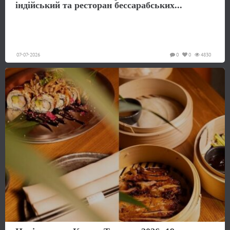
індійський та ресторан бессарабських...
07-07-2026
0
0
4830