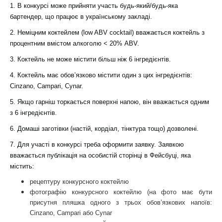
1. В конкурсі може прийняти участь будь-який/будь-яка
бартендер, що працює в українському закладі.
2. Неміцним коктейлем (low ABV cocktail) вважається коктейль з
процентним вмістом алкоголю < 20% ABV.
3. Коктейль не може містити більш ніж 6 інгредієнтів.
4. Коктейль має обов’язково містити один з цих інгредієнтів:
Cinzano, Campari, Cynar.
5. Якщо гарніш торкається поверхні напою, він вважається одним
з 6 інгредієнтів.
6. Домаші заготівки (настій, кордіал, тінктура тощо) дозволені.
7. Для участі в конкурсі треба оформити заявку. Заявкою
вважається публікація на особистій сторінці в Фейсбуці, яка
містить:
рецептуру конкурсного коктейлю
фотографію конкурсного коктейлю (на фото має бути
присутня пляшка одного з трьох обов’язкових напоїв:
Cinzano, Campari або Cynar