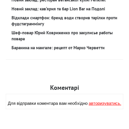
Новий заклад: кав‘ярня та бар Lion Bar на Подолі
Відклади смартфон: бренд води створив тарілки проти
фудстаграммінгу
Шеф-повар Юрий Ковриженко про закулисье работы
повара
Баранина на мангале: рецепт от Марко Черветти
Коментарi
Для вiдправки коментара вам необхiдно
авторизуватись.