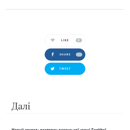
LIKE
0
SHARE
TWEET
Далi
Новий заклад: ресторан веганської кухні Fenkhel