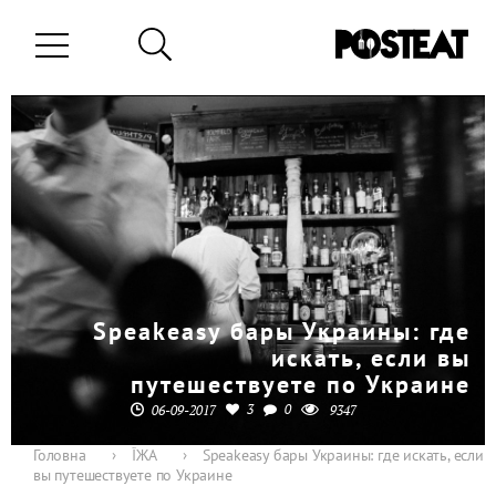
Speakeasy бары Украины: где
искать, если вы
путешествуете по Украине
3
0
06-09-2017
9347
Головна
›
ЇЖА
›
Speakeasy бары Украины: где искать, если
вы путешествуете по Украине