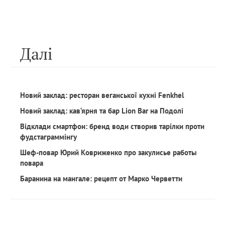
Далi
Новий заклад: ресторан веганської кухні Fenkhel
Новий заклад: кав‘ярня та бар Lion Bar на Подолі
Відклади смартфон: бренд води створив тарілки проти
фудстаграммінгу
Шеф-повар Юрий Ковриженко про закулисье работы
повара
Баранина на мангале: рецепт от Марко Черветти