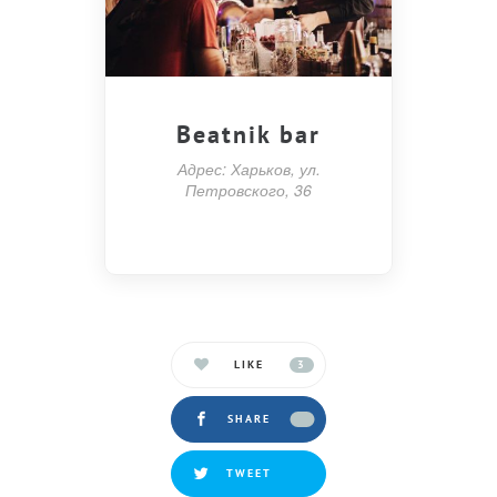
Beatnik bar
Адрес: Харьков, ул.
Петровского, 36
LIKE
3
SHARE
TWEET