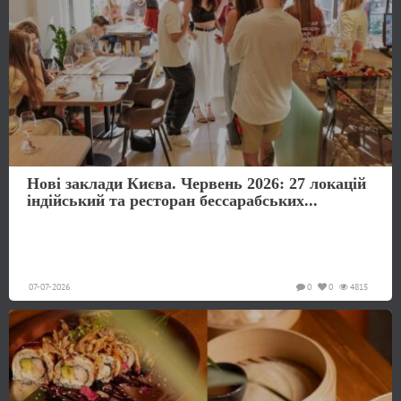
Нові заклади Києва. Червень 2026: 27 локацій
індійський та ресторан бессарабських...
07-07-2026
0
0
4815