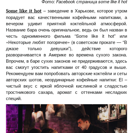
Фото: Facebook страница some like it hot
– заведение в Харькове, которое утром
Some like it hot
порадует вас качественными кофейными напитками, а
вечером удивит приятной коктейльной атмосферой.
Название бара очень оригинальное, ведь он был назван в
честь одноименного фильма “Some like it hot” или
«Некоторые любят погорячее» (в советском прокате — “В
джазе только девушки”), действие которого
разворачивается в Америке во времена сухого закона.
Впрочем, в баре сухих законов не придерживаются, здесь
вас смогут угостить напитками от 40 градусов и выше.
Рекомендуем вам попробовать авторские коктейли и сеты
авторских шотов, неординарные кофейные напитки: El –
чистый вкус с яркой яблочной кислинкой и сладостью
тростникового сахара, аромат с оттенками несладких
специй.