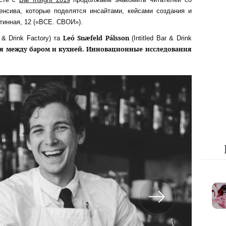
енсива, которые поделятся инсайтами, кейсами создания и
тинная, 12 («ВСЕ. СВОИ»).
Leó Snæfeld Pálsson
 & Drink Factory) та
(Intitled Bar & Drink
я между баром и кухней. Инновационные исследования