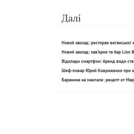
Далi
Новий заклад: ресторан веганської 
Новий заклад: кав‘ярня та бар Lion 
Відклади смартфон: бренд води ств
Шеф-повар Юрий Ковриженко про з
Баранина на мангале: рецепт от Ма