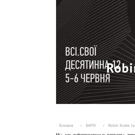
Robi
Головна
›
БАРИ
›
Robin Kolek та
Мы, как информационные партнеры, вм