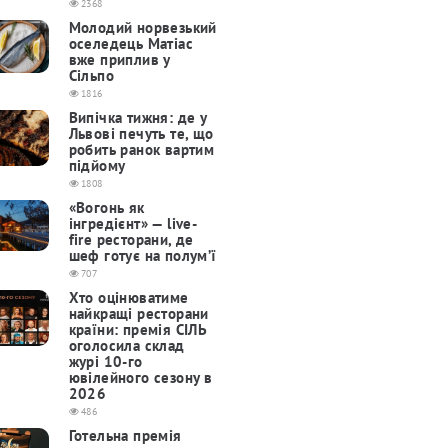
2368
Молодий норвезький
оселедець Матіас
вже приплив у
Сільпо
1816
Випічка тижня: де у
Львові печуть те, що
робить ранок вартим
підйому
1808
«Вогонь як
інгредієнт» — live-
fire ресторани, де
шеф готує на полум’ї
707
Хто оцінюватиме
найкращі ресторани
країни: премія СІЛЬ
оголосила склад
журі 10-го
ювілейного сезону в
2026
486
Готельна премія