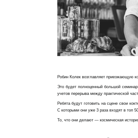
Робин Колек возглавляет приезжающую ком
Это будет полноценный большой семинар-
учетов перерыва между практической час
Ребята будут готовить на сцене свои кок
С которыми они уже 3 раза входят в топ 50
То, что они делают — космическая истори