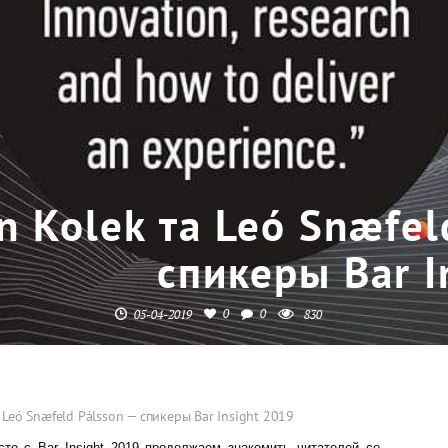
n Kolek та Leó Snæfel
спикеры Bar I
0
0
05-04-2019
830
 Leó Snæfeld Pálsson — спикеры Bar Insight 2019
есте с
Bar Insight 2019
продолжаем знакомить читателей со