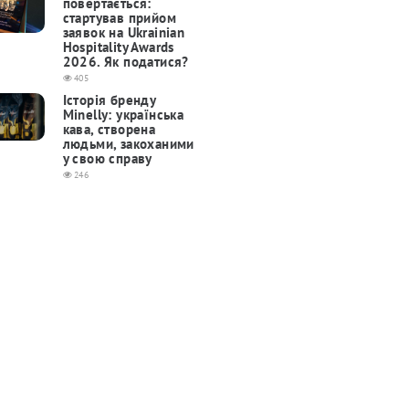
повертається:
cтартував прийом
заявок на Ukrainian
Hospitality Awards
2026. Як податися?
405
Історія бренду
Minelly: українська
кава, створена
людьми, закоханими
у свою справу
246