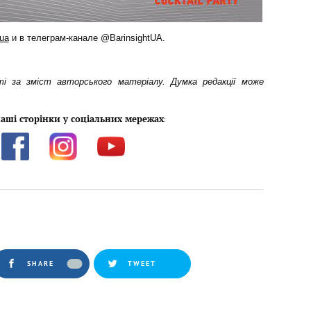
.ua
и в телеграм-канале @BarinsightUA.
ті за зміст авторського матеріалу. Думка редакції може
аші сторінки у соціальних мережах
:
SHARE
TWEET