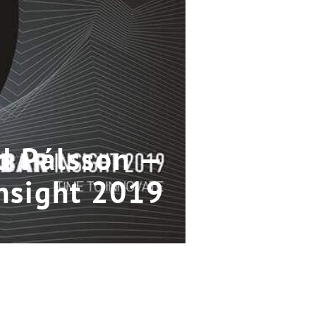
d Pálsson —
nsight 2019