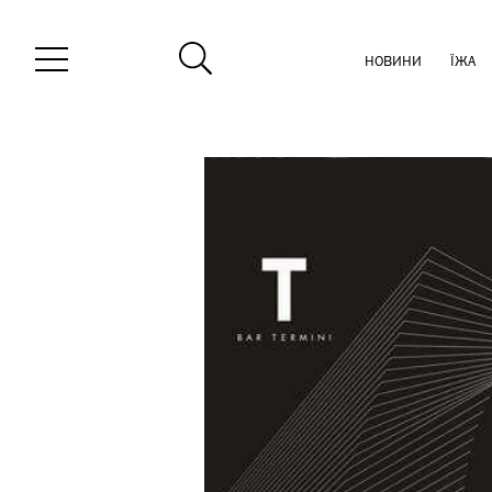
НОВИНИ
ЇЖА