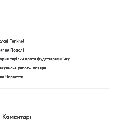
кухні Fenkhel
Bar на Подолі
орив тарілки проти фудстаграммінгу
акулисье работы повара
рко Черветти
Коментарi