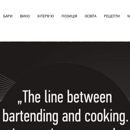
БАРИ
ВИНО
ІНТЕРВ'Ю
ПОЗИЦІЯ
ОСВІТА
РЕЦЕПТИ
М