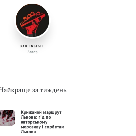
BAR INSIGHT
Автор
Найкраще за тиждень
Крижаний маршрут
Львова: гід по
авторському
морозиву і сорбетам
Львова