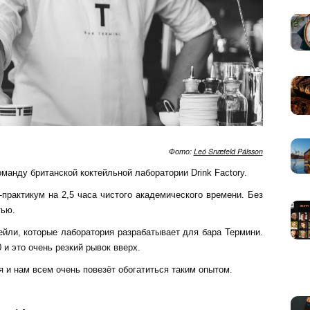
Фото:
Leó Snæfeld Pálsson
анду британской коктейльной лаборатории Drink Factory.
практикум на 2,5 часа чистого академического времени. Без
тью.
тейли, которые лаборатория разрабатывает для бара Термини.
 и это очень резкий рывок вверх.
я и нам всем очень повезёт обогатиться таким опытом.