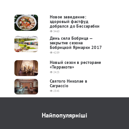
Новое заведение:
здоровый фастфуд
добрался до Бессарабки
3460
День села Бобрица —
закрытие сезона
Бобрицкой Ярмарки 2017
4289
Новый сезон в ресторане
«Терракота»
2425
Святого Николае в
Carpaccio
2345
Найпопулярніші