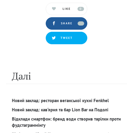
LIKE
0
SHARE
TWEET
Далi
Новий заклад: ресторан веганської кухні Fenkhel
Новий заклад: кав‘ярня та бар Lion Bar на Подолі
Відклади смартфон: бренд води створив тарілки проти
фудстаграммінгу