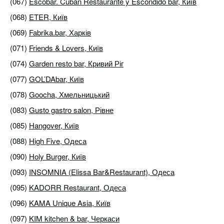
(067)
Escobar. Cuban Restaurante y Escondido bar, Київ
(068)
ETER, Київ
(069)
Fabrika.bar, Харків
(071)
Friends & Lovers, Київ
(074)
Garden resto bar, Кривий Ріг
(077)
GOL’DAbar, Київ
(078)
Goocha, Хмельницький
(083)
Gusto gastro salon, Рівне
(085)
Hangover, Київ
(088)
High Five, Одеса
(090)
Holy Burger, Київ
(093)
INSOMNIA (Elissa Bar&Restaurant), Одеса
(095)
KADORR Restaurant, Одеса
(096)
KAMA Unique Asia, Київ
(097)
KIM kitchen & bar, Черкаси