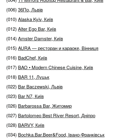
(006)
36По, Львів
(010)
Alaska Kyiv, Київ
(012)
Alter Ego Bar, Київ
(014)
Amster Damster, Київ
(015)
AURA — ресторан и караоке, Вінниця
(016)
BadChef, Київ
(017)
BAO • Modern Chinese Cuisine, Київ
(018)
BAR 11, Луцьк
(022)
Bar Baczewski, Львів
(023)
Bar N7, Київ
(026)
Barbarossa Bar, Житомир
(027)
Bartolomeo Best River Resort, Дніпро
(028)
BARVY, Київ
(034)
Bochka.Bar.Beer&Food, Івано-Франківськ