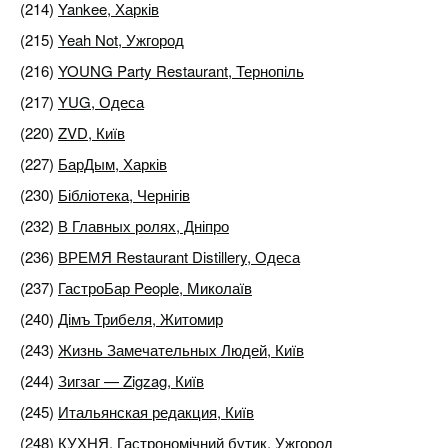
(214)
Yankee, Харків
(215)
Yeah Not, Ужгород
(216)
YOUNG Party Restaurant, Тернопіль
(217)
YUG, Одеса
(220)
ZVD, Київ
(227)
БарДым, Харків
(230)
Бібліотека, Чернігів
(232)
В Главных ролях, Дніпро
(236)
ВРЕМЯ Restaurant Distillery, Одеса
(237)
ГастроБар People, Миколаїв
(240)
Дімъ Трибеля, Житомир
(243)
Жизнь Замечательных Людей, Київ
(244)
Зигзаг — Zigzag, Київ
(245)
Итальянская редакция, Київ
(248)
КУХНЯ. Гастрономічний бутик, Ужгород