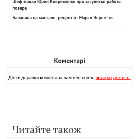
Шеф-повар Юрий Ковриженко про закулисье работы
повара
Баранина на мангале: рецепт от Марко Черветти
Коментарi
Для вiдправки коментара вам необхiдно
авторизуватись.
Читайте також