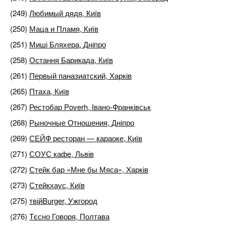
(249)
Любимый дядя, Київ
(250)
Маца и Пламя, Київ
(251)
Миші Бляхера, Дніпро
(258)
Остання Барикада, Київ
(261)
Первый паназиатский, Харків
(265)
Птаха, Київ
(267)
Рестобар Poverh, Івано-Франківськ
(268)
Рыночные Отношения, Дніпро
(269)
СЕЙФ ресторан — караоке, Київ
(271)
СОУС кафе, Львів
(272)
Стейк бар «Мне бы Мяса», Харків
(273)
Стейкхаус, Київ
(275)
твійBurger, Ужгород
(276)
Тєсно Говоря, Полтава