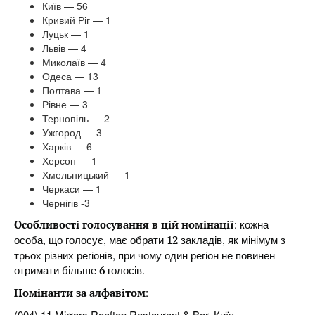
Київ — 56
Кривий Ріг — 1
Луцьк — 1
Львів — 4
Миколаїв — 4
Одеса — 13
Полтава — 1
Рівне — 3
Тернопіль — 2
Ужгород — 3
Харків — 6
Херсон — 1
Хмельницький — 1
Черкаси — 1
Чернігів -3
: кожна
Особливості голосування в цій номінації
особа, що голосує, має обрати
закладів, як мінімум з
12
трьох різних регіонів, при чому один регіон не повинен
отримати більше
голосів.
6
:
Номінанти за алфавітом
(004)
11 Mirrors Rooftop Restaurant & Bar, Київ